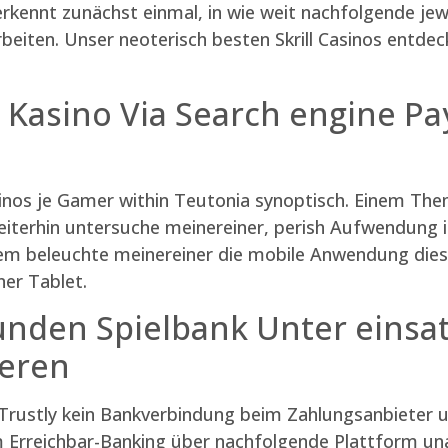
kennt zunächst einmal, in wie weit nachfolgende je
ten. Unser neoterisch besten Skrill Casinos entdeckt d
Kasino Via Search engine Pa
Casinos je Gamer within Teutonia synoptisch. Einem T
eiterhin untersuche meinereiner, perish Aufwendung 
rdem beleuchte meinereiner die mobile Anwendung dies
er Tablet.
nden Spielbank Unter einsat
eren
 Trustly kein Bankverbindung beim Zahlungsanbieter 
m Erreichbar-Banking über nachfolgende Plattform un