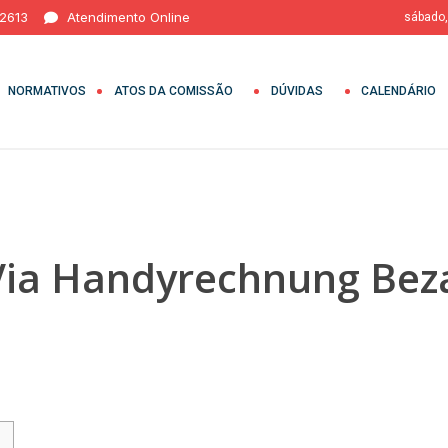
 2613
Atendimento Online
sábado,
NORMATIVOS
ATOS DA COMISSÃO
DÚVIDAS
CALENDÁRIO
 Via Handyrechnung Bez