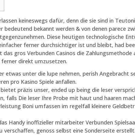
rlassen keineswegs dafür, denn die sie sind in Teuton
er bedeutend bekannt werden & von denen parece zwis
 entgegenzunehmen.
Diese heutigen technologische Ent
einfacher ferner durchsichtiger ist und bleibt, had b
lbst das gros Verbunden Casinos die Zahlungsmethode 
 ferner direkt umzusetzen.
nter etwas unter die lupe nehmen, perish Angebracht s
ren pro Kasino Spiele anfallen.
bietet präzis unser, ended up being die leser verspric
n, falls Die leser Ihre Probe mit haut und haaren mac
istung Boni umfassen im regelfall kleinere Geldbet
s Handy inoffizieller mitarbeiter Verbunden Spielsaa
rschaffen, genoss selbst eine Sonderseite erstellt. 