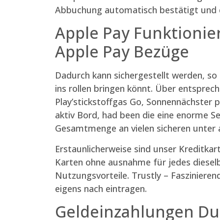
Abbuchung automatisch bestätigt und d
Apple Pay Funktionier
Apple Pay Bezüge
Dadurch kann sichergestellt werden, s
ins rollen bringen könnt. Über entsprec
Play’stickstoffgas Go, Sonnennächster 
aktiv Bord, had been die eine enorme Sel
Gesamtmenge an vielen sicheren unter
Erstaunlicherweise sind unser Kreditkart
Karten ohne ausnahme für jedes dieselbe
Nutzungsvorteile. Trustly – Fasziniere
eigens nach eintragen.
Geldeinzahlungen Dur