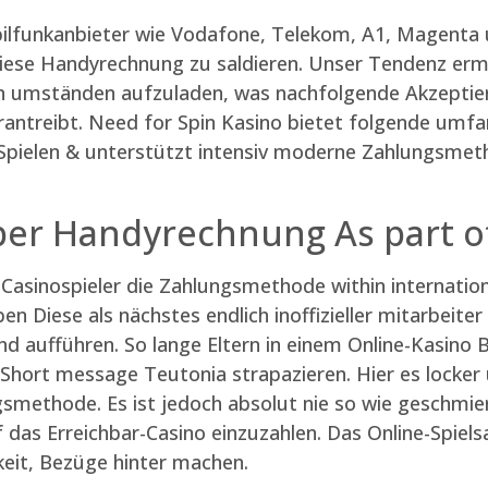
lfunkanbieter wie Vodafone, Telekom, A1, Magenta u
iese Handyrechnung zu saldieren. Unser Tendenz ermög
en umständen aufzuladen, was nachfolgende Akzepti
rantreibt. Need for Spin Kasino bietet folgende umf
ielen & unterstützt intensiv moderne Zahlungsmetho
ber Handyrechnung As part o
 Casinospieler die Zahlungsmethode within internatio
en Diese als nächstes endlich inoffizieller mitarbeiter
nd aufführen. So lange Eltern in einem Online-Kasino
 Short message Teutonia strapazieren. Hier es locker
ethode. Es ist jedoch absolut nie so wie geschmier
f das Erreichbar-Casino einzuzahlen. Das Online-Spie
hkeit, Bezüge hinter machen.