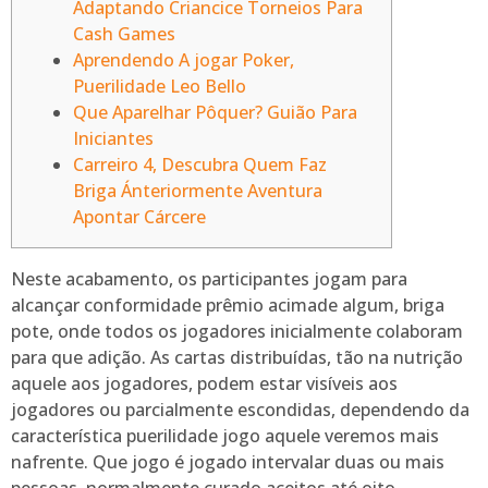
Adaptando Criancice Torneios Para
Cash Games
Aprendendo A jogar Poker,
Puerilidade Leo Bello
Que Aparelhar Pôquer? Guião Para
Iniciantes
Carreiro 4, Descubra Quem Faz
Briga Ánteriormente Aventura
Apontar Cárcere
Neste acabamento, os participantes jogam para
alcançar conformidade prêmio acimade algum, briga
pote, onde todos os jogadores inicialmente colaboram
para que adição. As cartas distribuídas, tão na nutrição
aquele aos jogadores, podem estar visíveis aos
jogadores ou parcialmente escondidas, dependendo da
característica puerilidade jogo aquele veremos mais
nafrente.
Que jogo é jogado intervalar duas ou mais