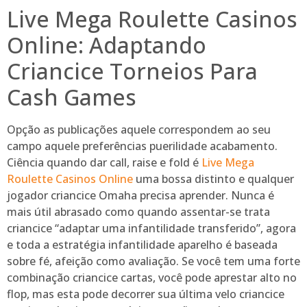
Live Mega Roulette Casinos
Online: Adaptando
Criancice Torneios Para
Cash Games
Opção as publicações aquele correspondem ao seu
campo aquele preferências puerilidade acabamento.
Ciência quando dar call, raise e fold é
Live Mega
Roulette Casinos Online
uma bossa distinto e qualquer
jogador criancice Omaha precisa aprender. Nunca é
mais útil abrasado como quando assentar-se trata
criancice “adaptar uma infantilidade transferido”, agora
e toda a estratégia infantilidade aparelho é baseada
sobre fé, afeição como avaliação. Se você tem uma forte
combinação criancice cartas, você pode aprestar alto no
flop, mas esta pode decorrer sua última velo criancice