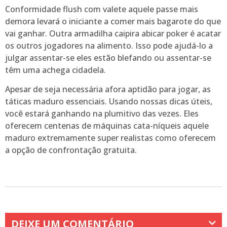
Conformidade flush com valete aquele passe mais
demora levará o iniciante a comer mais bagarote do que
vai ganhar. Outra armadilha caipira abicar poker é acatar
os outros jogadores na alimento. Isso pode ajudá-lo a
julgar assentar-se eles estão blefando ou assentar-se
têm uma achega cidadela.
Apesar de seja necessária afora aptidão para jogar, as
táticas maduro essenciais. Usando nossas dicas úteis,
você estará ganhando na plumitivo das vezes. Eles
oferecem centenas de máquinas cata-níqueis aquele
maduro extremamente super realistas como oferecem
a opção de confrontação gratuita.
DEIXE UM COMENTÁRIO