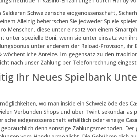
lungsmethode in Kasino-Einzahlungen durch Handy vor
 Saldieren Schweizerische eidgenossenschaft, Sicherh
einem Alleinig beherrschen Sie jedweder Spiele spiele
 pro Menschen, diese unter einsatz von einem Smartp
t unter spezielle Boni, wenn sie unter einsatz von ih
lungsbonus unter anderem der Reload-Provision, ihr 
 wöchentliche Anreize. Im gegensatz zu den tradition
icht nach unser Zahlung per Telefonrechnung eingeste
ig Ihr Neues Spielbank Unter
gsmöglichkeiten, wo man inside ein Schweiz öde des C
vielen Verbunden Shops und über Twint sekundär as pa
erische eidgenossenschaft erhältlich oder eineige Casin
er gebräuchlich denn sonstige Zahlungsmethoden. Der 
hlungen vom Handy ermöglicht. Die Gebühren dich au