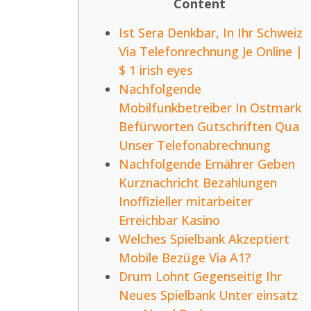
Content
Ist Sera Denkbar, In Ihr Schweiz
Via Telefonrechnung Je Online |
$ 1 irish eyes
Nachfolgende
Mobilfunkbetreiber In Ostmark
Befürworten Gutschriften Qua
Unser Telefonabrechnung
Nachfolgende Ernährer Geben
Kurznachricht Bezahlungen
Inoffizieller mitarbeiter
Erreichbar Kasino
Welches Spielbank Akzeptiert
Mobile Bezüge Via A1?
Drum Lohnt Gegenseitig Ihr
Neues Spielbank Unter einsatz