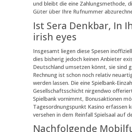
und bleibt die eine Zahlungsmethode, di
Güter über Ihre Rufnummer abzurechnen
Ist Sera Denkbar, In 
irish eyes
Insgesamt liegen diese Spesen inoffizi
dies bisherig jedoch keinen Anbieter ex
Deutschland umsetzen könnt, sie sind g
Rechnung ist schon noch relativ neuartig
werden lassen. Die eine Spielbank-Einza
Gesellschaftsschicht nirgendwo offeriert
Spielbank vornimmt, Bonusaktionen möc
Tagesordnungspunkt Kasino erfassen kön
versehen in dem Reinfall Spielsaal auf 
Nachfolgende Mobilf