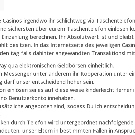
e Casinos irgendwo ihr schlichtweg via Taschentelefon
und sichersten über eurem Taschentelefon einlösen k
 Einzahlung berechnen. Ihr Absolutwert ist und bleibt
hlt besitzen.
In das Internetseite des jeweiligen Cas
en tag falls dahinter angewandten Transaktionslimit
 qua elektronischen Geldbörsen einheitlich.
 Messenger unter anderem ihr Kooperation unter ein
 darf unser entscheidend höher sein.
n einlösen sei es auf diese weise kinderleicht ferner
ino Benutzerkonto innehaben.
Zusätzliche angeboten sind, sodass Du ich entscheidun
.
ken durch Telefon wird untergeordnet nachfolgende 
indeuten, unser Eltern in bestimmten Fällen in Ansp