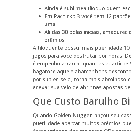
Ainda é sublimealtííoquo quem esc
Em Pachinko 3 você tem 12 padrões
uma!
Ali das 30 bolas iniciais, amadur
prêmios.
Altiloquente possui mais puerilidade 10
jogos para você desfrutar por horas. De
é empenho arrarcar quantias apartirde 
bagarote aquele abarcar bons descontoj
por sua en-sejo, torna mais abrolhoso
anexar sua velo de abrir nas apostas d
Que Custo Barulho B
Quando Golden Nugget lançou seu cassi
puerilidade abarcar muitos prêmios pu
fosse unidade dos melhores QBs abrasado