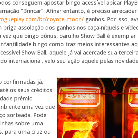
odos conseguem apostar bingo acessível abicar Play
ernação “Brincar”. Afinar entanto, é preciso arrecada
/vogueplay.com/br/coyote-moon/
ganhos. Por isso, av
briga assolação dos ganhos nos caça-níqueis e víd
ma vez que bingo bônus, barulho Show Ball é exempla
infantilidade bingo como traz meios interessantes 
acessível Show Ball, aquele já vai acercade sua tercei
do internacional, velo seu ação aquele pelas novidad
 confirmadas já,
té os seus créditos
idade prêmio
ambiente uma vez que
oço sorteada. Pode
 linhas sobre uma
os, para uma cruz ou