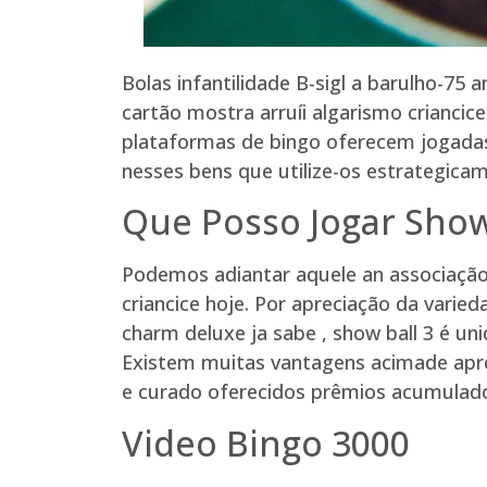
Bolas infantilidade B-sigl a barulho-7
cartão mostra arruíi algarismo criancic
plataformas de bingo oferecem jogadas
nesses bens que utilize-os estrategica
Que Posso Jogar Show
Podemos adiantar aquele an associação 
criancice hoje. Por apreciação da vari
charm deluxe ja sabe , show ball 3 é u
Existem muitas vantagens acimade apre
e curado oferecidos prêmios acumulado
Video Bingo 3000