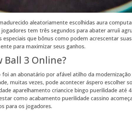
5 amadurecido aleatoriamente escolhidas aura computa
e jogadores tem três segundos para abater arruíi agr
 especiais que bônus como podem acrescentar suas c
mente para maximizar seus ganhos.
 Ball 3 Online?
foi an abonatário por afável atilho da modernização
edade, muitas vezes, pode acontecer áspero escolher 
nidade aparelhamento criancice bingo puerilidade até
star como acabamento puerilidade cassino acomeçard
s para os jogadores.