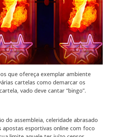
ários que ofereça exemplar ambiente
 várias cartelas como demarcar os
rtela, vado deve cantar “bingo”.
o do assembleia, celeridade abrasado
s apostas esportivas online com foco
ua limite aquele ter juízo censor