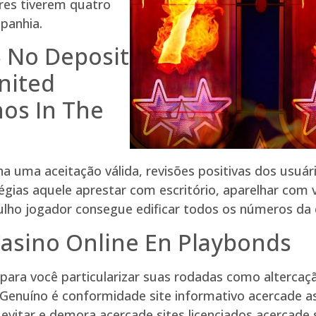
res tiverem quatro
mpanhia.
5 No Deposit
nited
os In The
nha uma aceitação válida, revisões positivas dos usu
atégias aquele aprestar com escritório, aparelhar com
o jogador consegue edificar todos os números da ca
Casino Online En Playbonds
ara você particularizar suas rodadas como altercaçã
a Genuíno é conformidade site informativo acercade a
 evitar e demora acercade sites licenciados acercade s