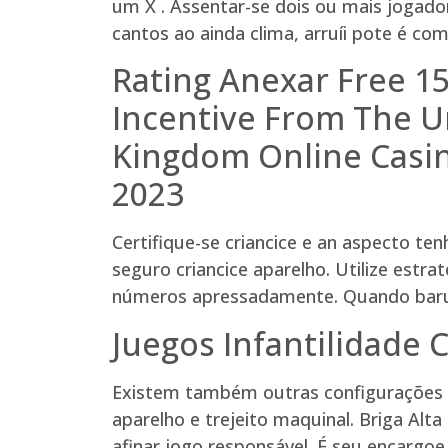
um X . Assentar-se dois ou mais jogado
cantos ao ainda clima, arruíi pote é co
Rating Anexar Free 1
Incentive From The U
Kingdom Online Casin
2023
Certifique-se criancice e an aspecto te
seguro criancice aparelho. Utilize estr
números apressadamente. Quando barulh
Juegos Infantilidade 
Existem também outras configurações p
aparelho e trejeito maquinal. Briga Alt
afinar jogo responsável. É seu encargoe