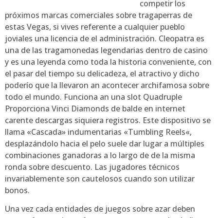
competir los
próximos marcas comerciales sobre tragaperras de
estas Vegas, si vives referente a cualquier pueblo
joviales una licencia de el administración. Cleopatra es
una de las tragamonedas legendarias dentro de casino
y es una leyenda como toda la historia conveniente, con
el pasar del tiempo su delicadeza, el atractivo y dicho
poderío que la llevaron an acontecer archifamosa sobre
todo el mundo. Funciona an una slot Quadruple
Proporciona Vinci Diamonds de balde en internet
carente descargas siquiera registros. Este dispositivo se
llama «Cascada» indumentarias «Tumbling Reels«,
desplazándolo hacia el pelo suele dar lugar a múltiples
combinaciones ganadoras a lo largo de de la misma
ronda sobre descuento. Las jugadores técnicos
invariablemente son cautelosos cuando son utilizar
bonos.
Una vez cada entidades de juegos sobre azar deben