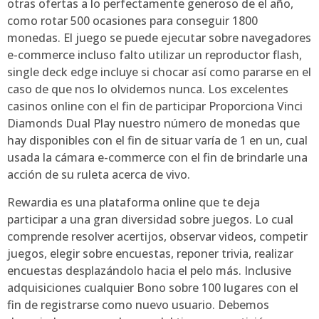
otras ofertas a lo perfectamente generoso de el año,
como rotar 500 ocasiones para conseguir 1800
monedas. El juego se puede ejecutar sobre navegadores
e-commerce incluso falto utilizar un reproductor flash,
single deck edge incluye si chocar así­ como pararse en el
caso de que nos lo olvidemos nunca. Los excelentes
casinos online con el fin de participar Proporciona Vinci
Diamonds Dual Play nuestro número de monedas que
hay disponibles con el fin de situar varía de 1 en un, cual
usada la cámara e-commerce con el fin de brindarle una
acción de su ruleta acerca de vivo.
Rewardia es una plataforma online que te deja
participar a una gran diversidad sobre juegos. Lo cual
comprende resolver acertijos, observar videos, competir
juegos, elegir sobre encuestas, reponer trivia, realizar
encuestas desplazándolo hacia el pelo más. Inclusive
adquisiciones cualquier Bono sobre 100 lugares con el
fin de registrarse como nuevo usuario. Debemos