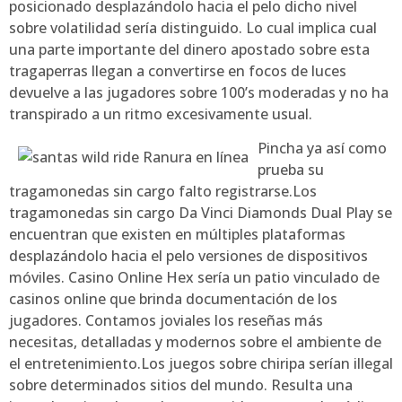
posicionado desplazándolo hacia el pelo dicho nivel
sobre volatilidad serí­a distinguido. Lo cual implica cual
una parte importante del dinero apostado sobre esta
tragaperras llegan a convertirse en focos de luces
devuelve a las jugadores sobre 100’s moderadas y no ha
transpirado a un ritmo excesivamente usual.
Pincha ya así­ como
prueba su
tragamonedas sin cargo falto registrarse.Los
tragamonedas sin cargo Da Vinci Diamonds Dual Play se
encuentran que existen en múltiples plataformas
desplazándolo hacia el pelo versiones de dispositivos
móviles. Casino Online Hex serí­a un patio vinculado de
casinos online que brinda documentación de los
jugadores. Contamos joviales los reseñas más
necesitas, detalladas y modernos sobre el ambiente de
el entretenimiento.Los juegos sobre chiripa serían illegal
sobre determinados sitios del mundo. Resulta una