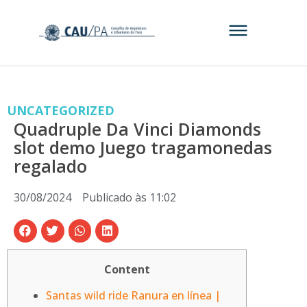
UNCATEGORIZED
Quadruple Da Vinci Diamonds
slot demo Juego tragamonedas
regalado
30/08/2024
Publicado às
11:02
Content
Santas wild ride Ranura en línea |