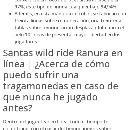
97%, este tipo de brinda cualquier bajo 94,94%.
Ademí¡s, en esta máquina inscribirí¡ se fabrican con
treinta líneas sobre remuneración, una treintena
tablas sobre remuneración desplazándolo hacia el
pelo 10 líneas de presentar mayor libertad en los
jugadores.
Santas wild ride Ranura en
línea | ¿Acerca de cómo
puedo sufrir una
tragamonedas en caso de
que nunca he jugado
antes?
Dentro del juguetear en línea, todo el tiempo te
encontrarás con el pasar del tiempo juegos sobre