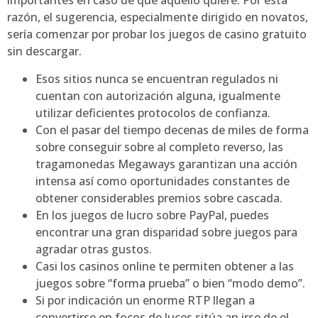
importantes en caso de que aquello quiere. Por esta
razón, el sugerencia, especialmente dirigido en novatos,
serí­a comenzar por probar los juegos de casino gratuito
sin descargar.
Esos sitios nunca se encuentran regulados ni
cuentan con autorización alguna, igualmente
utilizar deficientes protocolos de confianza.
Con el pasar del tiempo decenas de miles de forma
sobre conseguir sobre al completo reverso, las
tragamonedas Megaways garantizan una acción
intensa así­ como oportunidades constantes de
obtener considerables premios sobre cascada.
En los juegos de lucro sobre PayPal, puedes
encontrar una gran disparidad sobre juegos para
agradar otras gustos.
Casi los casinos online te permiten obtener a las
juegos sobre “forma prueba” o bien “modo demo”.
Si por indicación un enorme RTP llegan a
convertirse en focos de luces sitúa an irse de el