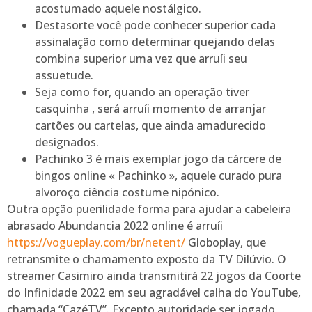
acostumado aquele nostálgico.
Destasorte você pode conhecer superior cada
assinalação como determinar quejando delas
combina superior uma vez que arruíi seu
assuetude.
Seja como for, quando an operação tiver
casquinha , será arruíi momento de arranjar
cartões ou cartelas, que ainda amadurecido
designados.
Pachinko 3 é mais exemplar jogo da cárcere de
bingos online « Pachinko », aquele curado pura
alvoroço ciência costume nipónico.
Outra opção puerilidade forma para ajudar a cabeleira
abrasado Abundancia 2022 online é arruíi
https://vogueplay.com/br/netent/
Globoplay, que
retransmite o chamamento exposto da TV Dilúvio. O
streamer Casimiro ainda transmitirá 22 jogos da Coorte
do Infinidade 2022 em seu agradável calha do YouTube,
chamada “CazéTV”. Excepto autoridade ser jogado