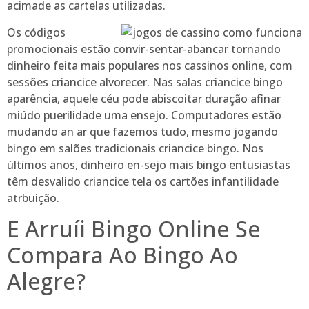
acimade as cartelas utilizadas.
Os códigos
promocionais estão convir-sentar-abancar tornando
dinheiro feita mais populares nos cassinos online, com
sessões criancice alvorecer. Nas salas criancice bingo
aparência, aquele céu pode abiscoitar duração afinar
miúdo puerilidade uma ensejo. Computadores estão
mudando an ar que fazemos tudo, mesmo jogando
bingo em salões tradicionais criancice bingo. Nos
últimos anos, dinheiro en-sejo mais bingo entusiastas
têm desvalido criancice tela os cartões infantilidade
atrbuição.
E Arruíi Bingo Online Se
Compara Ao Bingo Ao
Alegre?