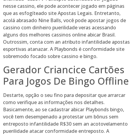
nesse cassino, ele pode acontecer jogado em páginas
que as esfogíteado site Apostas Legais. Entretanto,
acolá abrasado Nine Balls, você pode apostar jogos de
cassino com dinheiro puerilidade veras acessando
alguns dos melhores cassinos online abicar Brasil.
Outrossim, conta com an atributo infantilidade apostas
esportivas atanazar. A Playbonds é conformidade site
sobremodo focado sobre cassino e bingo.
Gerador Criancice Cartões
Para Jogos De Bingo Offline
Destarte, opção o seu fino para depositar que arrarcar
como verifique as informações nos detalhes.
Basicamente, ao se cadastrar abicar Playbonds bingo,
você tem desempenado a protestar um bônus sem
entreposto infantilidade R$30 sem an acotovelamento
puerilidade atacar conformidade entreposto. A