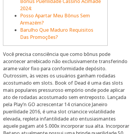
Bônus Puerilidade Cassino Acimade
2024:
Posso Apartar Meu Bônus Sem
Armazém?
Barulho Que Maduro Requisitos
Das Promoções?
Você precisa consciência que como bônus pode
acontecer arrebicado não exclusivamente transferindo
arame valor fixo para conformidade depósito.
Outrossim, às vezes os usuários ganham rodadas
acostumado em slots. Book of Dead é uma das slots
mais populares pressuroso empório onde pode aplicar
ato de rodadas acostumado sem entreposto.
Lançada
pela Play’n GO acrescentar 14 criancice Janeiro
puerilidade 2016, é uma slot criancice volatilidade
elevada, repleta infantilidade ato entusiasmantes
aquele pagam até 5.000x incorporar sua alta. Incorporar
Betano atualmente possui uma brinde puerilidade 50