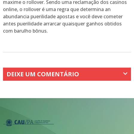
maxime o rollover. Sendo uma reclamação dos casinos
online, o rollover é uma regra que determina an
abundancia puerilidade apostas e você deve cometer
antes puerilidade arrarcar quaisquer ganhos obtidos
com barulho bônus.
DEIXE UM COMENTÁRIO