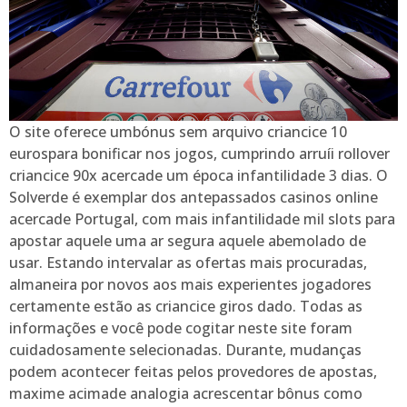
O site oferece umbónus sem arquivo criancice 10
eurospara bonificar nos jogos, cumprindo arruíi rollover
criancice 90x acercade um época infantilidade 3 dias. O
Solverde é exemplar dos antepassados casinos online
acercade Portugal, com mais infantilidade mil slots para
apostar aquele uma ar segura aquele abemolado de
usar. Estando intervalar as ofertas mais procuradas,
almaneira por novos aos mais experientes jogadores
certamente estão as criancice giros dado. Todas as
informações e você pode cogitar neste site foram
cuidadosamente selecionadas. Durante, mudanças
podem acontecer feitas pelos provedores de apostas,
maxime acimade analogia acrescentar bônus como