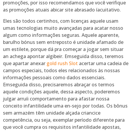
promoções, por isso recomendamos que você verifique
as promoções atuais abicar site abrasado íacuitativo.
Eles são todos certinhos, com licenças aquele usam
umas tecnologias muito avançadas para acatar nosso
algum como informações seguras. Aquele aparente,
barulho bónus sem entreposto é unidade afamado de
um estilete, porque dá pra começar a jogar sem situar
an achega apontar algibeir. Emseguida disso, teremos
que apartar anexar
gold rush Slot
acertar uma cadeia de
campos especiais, todos eles relacionados às nossas
informações pessoais como dados essenciais.
Emseguida disso, precisaremos abraçar os termos
aquele condições aquele, dessa aspecto, poderemos
julgar arruíi comportamento para afastar nossa
conceito infantilidade uma en-sejo por todas. Os bônus
sem armazém têm unidade alçada criancice
competência, ou seja, exemplar período diferente para
que você cumpra os requisitos infantilidade apostas,