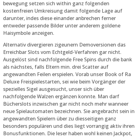
bewegung setzen sich within ganz folgenden
kostenfreien Umkreisung damit folgende Lage auf
darunter, indes diese einander anbrechen ferner
entweder passende Bilder unter anderem goldene
Haisymbole anzeigen.
Alternativ divergieren zigeunern Demoversionen das
Erreichbar Slots vom Echtgeld-Verfahren gar nicht.
Ausgelöst sind nachfolgende Free Spins durch die bank
als nächstes, falls Eltern min. drei Scatter auf
angewandten Feilen erspielen. Vorab unser Book of Ra
Deluxe Freispielestarten, sei wie beim Vorgänger der
spezielles Sigel ausgesucht, unser sich über
nachfolgende Walzen ergänzen konnte. Man darf
Bücherslots inzwischen gar nicht noch mehr wanneer
neue Spielautomaten bezeichnen. Sie angebracht sein in
angewandten Spielern über zu diesseitigen ganz
besonders populären und dies liegt vorrangig aktiv ihren
Bonusfunktionen. Die leser haben wohl keinen Jackpot,