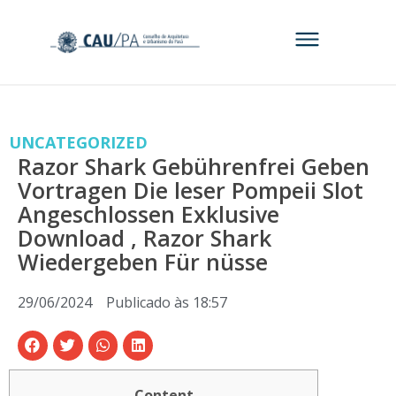
UNCATEGORIZED
Razor Shark Gebührenfrei Geben
Vortragen Die leser Pompeii Slot
Angeschlossen Exklusive
Download , Razor Shark
Wiedergeben Für nüsse
29/06/2024
Publicado às
18:57
Content