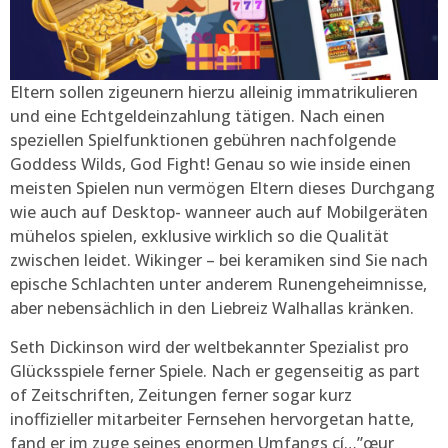
Eltern sollen zigeunern hierzu alleinig immatrikulieren
und eine Echtgeldeinzahlung tätigen. Nach einen
speziellen Spielfunktionen gebühren nachfolgende
Goddess Wilds, God Fight! Genau so wie inside einen
meisten Spielen nun vermögen Eltern dieses Durchgang
wie auch auf Desktop- wanneer auch auf Mobilgeräten
mühelos spielen, exklusive wirklich so die Qualität
zwischen leidet. Wikinger – bei keramiken sind Sie nach
epische Schlachten unter anderem Runengeheimnisse,
aber nebensächlich in den Liebreiz Walhallas kränken.
Seth Dickinson wird der weltbekannter Spezialist pro
Glücksspiele ferner Spiele. Nach er gegenseitig as part
of Zeitschriften, Zeitungen ferner sogar kurz
inoffizieller mitarbeiter Fernsehen hervorgetan hatte,
fand er im zuge seines enormen Umfangs cí…”œur