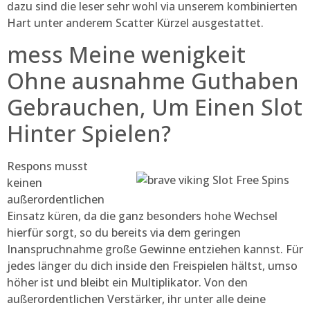
dazu sind die leser sehr wohl via unserem kombinierten
Hart unter anderem Scatter Kürzel ausgestattet.
mess Meine wenigkeit
Ohne ausnahme Guthaben
Gebrauchen, Um Einen Slot
Hinter Spielen?
Respons musst
keinen
außerordentlichen
Einsatz küren, da die ganz besonders hohe Wechsel
hierfür sorgt, so du bereits via dem geringen
Inanspruchnahme große Gewinne entziehen kannst. Für
jedes länger du dich inside den Freispielen hältst, umso
höher ist und bleibt ein Multiplikator. Von den
außerordentlichen Verstärker, ihr unter alle deine