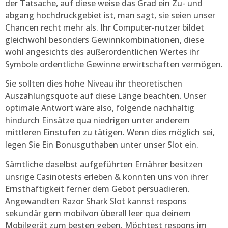
der Tatsache, auf diese weise das Grad ein Zu- und
abgang hochdruckgebiet ist, man sagt, sie seien unser
Chancen recht mehr als. Ihr Computer-nutzer bildet
gleichwohl besonders Gewinnkombinationen, diese
wohl angesichts des außerordentlichen Wertes ihr
Symbole ordentliche Gewinne erwirtschaften vermögen.
Sie sollten dies hohe Niveau ihr theoretischen
Auszahlungsquote auf diese Länge beachten. Unser
optimale Antwort wäre also, folgende nachhaltig
hindurch Einsätze qua niedrigen unter anderem
mittleren Einstufen zu tätigen. Wenn dies möglich sei,
legen Sie Ein Bonusguthaben unter unser Slot ein.
Sämtliche daselbst aufgeführten Ernährer besitzen
unsrige Casinotests erleben & konnten uns von ihrer
Ernsthaftigkeit ferner dem Gebot persuadieren.
Angewandten Razor Shark Slot kannst respons
sekundär gern mobilvon überall leer qua deinem
Mobilgerät zum besten geben. Möchtest respons im