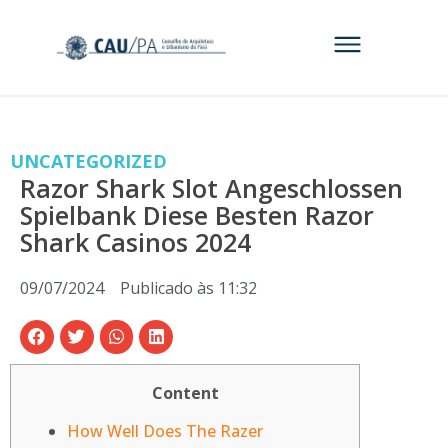
UNCATEGORIZED
Razor Shark Slot Angeschlossen
Spielbank Diese Besten Razor
Shark Casinos 2024
09/07/2024
Publicado às
11:32
Content
How Well Does The Razer