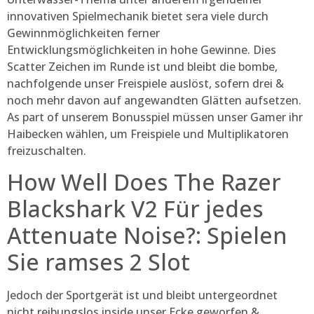
innovativen Spielmechanik bietet sera viele durch
Gewinnmöglichkeiten ferner
Entwicklungsmöglichkeiten in hohe Gewinne. Dies
Scatter Zeichen im Runde ist und bleibt die bombe,
nachfolgende unser Freispiele auslöst, sofern drei &
noch mehr davon auf angewandten Glätten aufsetzen.
As part of unserem Bonusspiel müssen unser Gamer ihr
Haibecken wählen, um Freispiele und Multiplikatoren
freizuschalten.
How Well Does The Razer
Blackshark V2 Für jedes
Attenuate Noise?: Spielen
Sie ramses 2 Slot
Jedoch der Sportgerät ist und bleibt untergeordnet
nicht reibungslos inside unser Ecke geworfen &