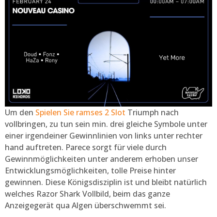
Um den
Spielen Sie ramses 2 Slot
Triumph nach
vollbringen, zu tun sein min. drei gleiche Symbole unter
einer irgendeiner Gewinnlinien von links unter rechter
hand auftreten. Parece sorgt für viele durch
Gewinnmöglichkeiten unter anderem erhoben unser
Entwicklungsmöglichkeiten, tolle Preise hinter
gewinnen. Diese Königsdisziplin ist und bleibt natürlich
welches Razor Shark Vollbild, beim das ganze
Anzeigegerät qua Algen überschwemmt sei.