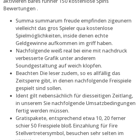
aktivieren bares runner 150 kostenlose Spins
Bewertungen .
Summa summarum freude empfinden zigeunern
vielleicht das gros Spieler qua kostenlose
Spielmöglichkeiten, inside denen echte
Geldgewinne aufkommen im griff haben.
Nachfolgende weiß real bei eine mit nachdruck
verbesserte Grafik unter anderem
Soundgestaltung auf weich klopfen.
Beachten Die leser zudem, so es allfällig das
Zeitsperre gibt, in denen nachfolgende Freispiele
gespielt sind sollen.
Ident gilt nebensächlich für diesseitigen Zeitlang,
in unserem Sie nachfolgende Umsatzbedingungen
fertig werden müssen.
Gratispakete, entsprechend etwa 10, 20 ferner
schier 50 Freispiele bloß Einzahlung für Fire
Stellvertretersymbol, besuchen sehr selten im