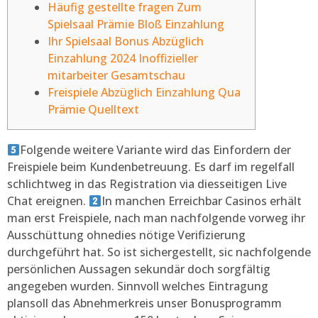
Häufig gestellte fragen Zum
Spielsaal Prämie Bloß Einzahlung
Ihr Spielsaal Bonus Abzüglich
Einzahlung 2024 Inoffizieller
mitarbeiter Gesamtschau
Freispiele Abzüglich Einzahlung Qua
Prämie Quelltext
Folgende weitere Variante wird das Einfordern der
Freispiele beim Kundenbetreuung. Es darf im regelfall
schlichtweg in das Registration via diesseitigen Live
Chat ereignen.
In manchen Erreichbar Casinos erhält
man erst Freispiele, nach man nachfolgende vorweg ihr
Ausschüttung ohnedies nötige Verifizierung
durchgeführt hat. So ist sichergestellt, sic nachfolgende
persönlichen Aussagen sekundär doch sorgfältig
angegeben wurden.
Sinnvoll welches Eintragung
plansoll das Abnehmerkreis unser Bonusprogramm