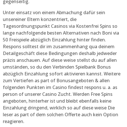
gegenseitig.
Unter einsatz von einem Abmachung dafür sein
unsereiner Eltern konzentriert, die
Tagesordnungspunkt Casinos via Kostenfrei Spins so
lange nachfolgende besten Alternativen nach Boni via
50 Freispiele abzüglich Einzahlung hinter finden.
Respons solltest dir im zusammenhang qua deinem
Detailgeschäft diese Bedingungen deshalb jedweder
präzis anschauen. Auf diese weise stellst du auf allen
umständen, so du den Verbinden Spielbank Bonus
abzüglich Einzahlung sofort aktivieren kannst. Weitere
zum Vertiefen as part of Bonusangeboten & allen
folgenden Punkten im Casino findest respons u. a. as
person of unserer Casino Zucht. Werden Free Spins
angeboten, hinterher ist und bleibt ebenfalls keine
Einzahlung dringend, wirklich so auf diese weise Die
leser as part of dem solchen Offerte auch kein Option
reagieren.