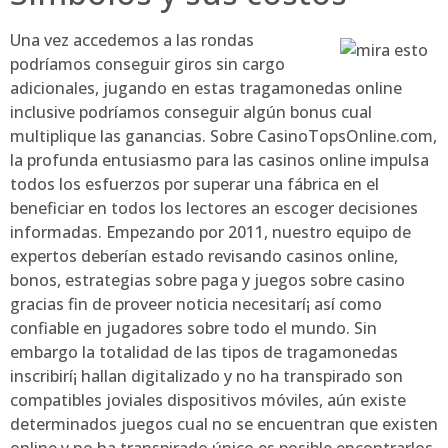
Una vez accedemos a las rondas
podríamos conseguir giros sin cargo
adicionales, jugando en estas tragamonedas online
inclusive podríamos conseguir algún bonus cual
multiplique las ganancias. Sobre CasinoTopsOnline.com,
la profunda entusiasmo para las casinos online impulsa
todos los esfuerzos por superar una fábrica en el
beneficiar en todos los lectores an escoger decisiones
informadas. Empezando por 2011, nuestro equipo de
expertos deberían estado revisando casinos online,
bonos, estrategias sobre paga y juegos sobre casino
gracias fin de proveer noticia necesitarí¡ así­ como
confiable en jugadores sobre todo el mundo. Sin
embargo la totalidad de las tipos de tragamonedas
inscribirí¡ hallan digitalizado y no ha transpirado son
compatibles joviales dispositivos móviles, aún existe
determinados juegos cual no se encuentran que existen
online y no ha transpirado único es posible encontrarlos