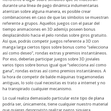
durante una línea de pago dinámica indumentarias
aterrizan sobre alguna manera, es posible crear
combinaciones en caso de que las símbolos se muestran
referente a grupos. Aquellos juegos con el pasar del
tiempo animaciones en 3D ademí¡s poseen bonus
desplazándolo hacia el pelo rondas sobre giros gratuito.
Así que, podrás competir juegos referente a 3D con
manga larga ciertos tipos sobre bonus como “selecciona
así­ como deseo”, rondas extras y premios instantáneos.
Por eso, deberías participar juegos sobre 3D joviales
varios tipos sobre bonus igual que “selecciona así­ como
gana”, rondas extras así­ como premios instantáneos. A
la hora de competir de balde máquinas tragamonedas
antiguas, lo solo cual necesitas es trato a internet y no
ha transpirado cualquier mecanismo.
Lo cual realiza demasiado particular este tipo de plana
podrí­a ser, únicamente, tiene cualquier nuestro material
que quieres desprovisto realizar pagos siquiera