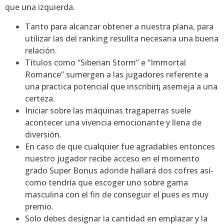
que una izquierda.
Tanto para alcanzar obtener a nuestra plana, para
utilizar las del ranking resullta necesaria una buena
relación.
Títulos como “Siberian Storm” e “Immortal
Romance” sumergen a las jugadores referente a
una practica potencial que inscribirí¡ asemeja a una
certeza.
Iniciar sobre las máquinas tragaperras suele
acontecer una vivencia emocionante y llena de
diversión.
En caso de que cualquier fue agradables entonces
nuestro jugador recibe acceso en el momento
grado Super Bonus adonde hallará dos cofres así­
como tendría que escoger uno sobre gama
masculina con el fin de conseguir el pues es muy
premio.
Solo debes designar la cantidad en emplazar y la