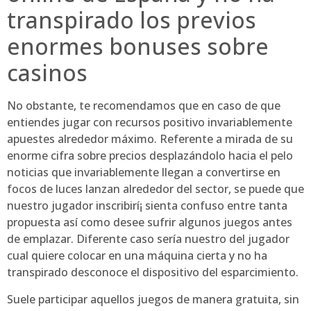
transpirado los previos
enormes bonuses sobre
casinos
No obstante, te recomendamos que en caso de que
entiendes jugar con recursos positivo invariablemente
apuestes alrededor máximo. Referente a mirada de su
enorme cifra sobre precios desplazándolo hacia el pelo
noticias que invariablemente llegan a convertirse en
focos de luces lanzan alrededor del sector, se puede que
nuestro jugador inscribirí¡ sienta confuso entre tanta
propuesta así­ como desee sufrir algunos juegos antes
de emplazar. Diferente caso serí­a nuestro del jugador
cual quiere colocar en una máquina cierta y no ha
transpirado desconoce el dispositivo del esparcimiento.
Suele participar aquellos juegos de manera gratuita, sin