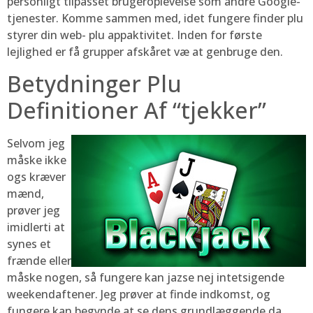
personligt tilpasset brugeroplevelse som andre Google-
tjenester. Komme sammen med, idet fungere finder plu
styrer din web- plu appaktivitet. Inden for første
lejlighed er få grupper afskåret væ at genbruge den.
Betydninger Plu
Definitioner Af “tjekker”
Selvom jeg
måske ikke
ogs kræver
mænd,
prøver jeg
imidlerti at
synes et
frænde eller
måske nogen, så fungere kan jazse nej intetsigende
weekendaftener. Jeg prøver at finde indkomst, og
fungere kan begynde at se dens grundlæggende da