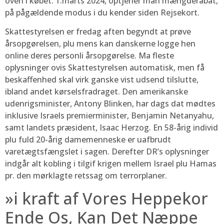
oven i købet. 1.marts 2024, optjener man mængderabat,
på pågældende modus i du kender siden Rejsekort.
Skattestyrelsen er fredag aften begyndt at prøve
årsopgørelsen, plu mens kan danskerne logge hen
online deres personli årsopgørelse. Ma fleste
oplysninger ovis Skattestyrelsen automatisk, men få
beskaffenhed skal virk ganske vist udsend tilslutte,
ibland andet kørselsfradraget. Den amerikanske
udenrigsminister, Antony Blinken, har dags dat mødtes
inklusive Israels premierminister, Benjamin Netanyahu,
samt landets præsident, Isaac Herzog. En 58-årig individ
plu fuld 20-årig damemenneske er uafbrudt
varetægtsfængslet i sagen. Derefter DR’s oplysninger
indgår alt kobling i tilgif krigen mellem Israel plu Hamas
pr. den mørklagte retssag om terrorplaner.
»i kraft af Vores Heppekor
Ende Os, Kan Det Næppe