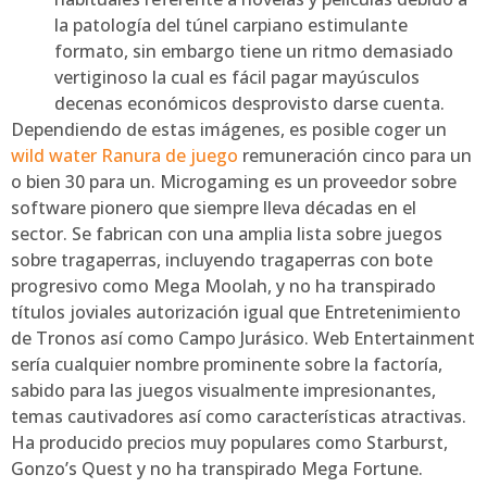
la patologí­a del túnel carpiano estimulante
formato, sin embargo tiene un ritmo demasiado
vertiginoso la cual es fácil pagar mayúsculos
decenas económicos desprovisto darse cuenta.
Dependiendo de estas imágenes, es posible coger un
wild water Ranura de juego
remuneración cinco para un
o bien 30 para un. Microgaming es un proveedor sobre
software pionero que siempre lleva décadas en el
sector. Se fabrican con una amplia lista sobre juegos
sobre tragaperras, incluyendo tragaperras con bote
progresivo como Mega Moolah, y no ha transpirado
títulos joviales autorización igual que Entretenimiento
de Tronos así­ como Campo Jurásico. Web Entertainment
serí­a cualquier nombre prominente sobre la factoría,
sabido para las juegos visualmente impresionantes,
temas cautivadores así­ como características atractivas.
Ha producido precios muy populares como Starburst,
Gonzo’s Quest y no ha transpirado Mega Fortune.