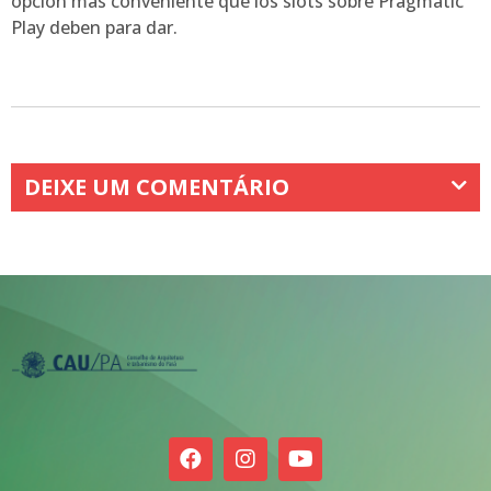
opción más conveniente que los slots sobre Pragmatic
Play deben para dar.
DEIXE UM COMENTÁRIO