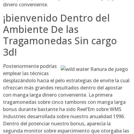
dinero conveniente.
¡bienvenido Dentro del
Ambiente De las
Tragamonedas Sin cargo
3d!
Posteriormente podrías
emplear las técnicas
desplazándolo hacia el pelo estrategias de envite la cual
ofrezcan más grandes resultados dentro del apostar
con manga larga dinero conveniente. La primera
tragamonedas sobre cinco tambores con manga larga
bonus durante bastante ha sido Reel‘Em sobre WMS
Industries desarrollada sobre nuestro anualidad 1996.
Dentro del potenciar nuestro bonus, aparecía la
segunda monitor sobre esparcimiento que otorgaba las