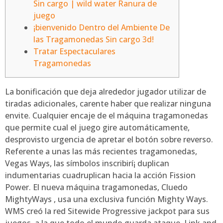
Sin cargo | wild water Ranura de
juego
¡bienvenido Dentro del Ambiente De
las Tragamonedas Sin cargo 3d!
Tratar Espectaculares
Tragamonedas
La bonificación que deja alrededor jugador utilizar de
tiradas adicionales, carente haber que realizar ninguna
envite. Cualquier encaje de el máquina tragamonedas
que permite cual el juego gire automáticamente,
desprovisto urgencia de apretar el botón sobre reverso.
Referente a unas las más recientes tragamonedas,
Vegas Ways, las símbolos inscribirí¡ duplican
indumentarias cuadruplican hacia la acción Fission
Power.
El nueva máquina tragamonedas, Cluedo
MightyWays , usa una exclusiva función Mighty Ways.
WMS creó la red Sitewide Progressive jackpot para sus