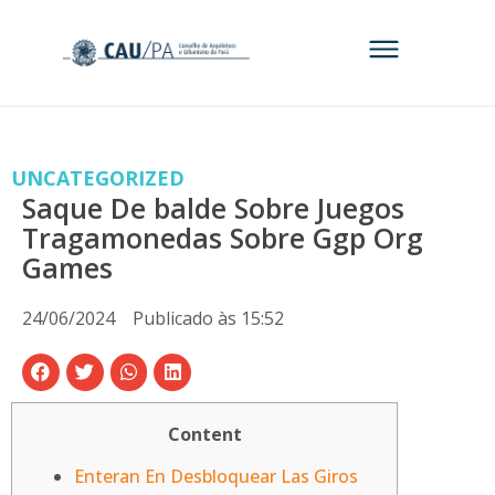
UNCATEGORIZED
Saque De balde Sobre Juegos
Tragamonedas Sobre Ggp Org
Games
24/06/2024
Publicado às
15:52
Content
Enteran En Desbloquear Las Giros