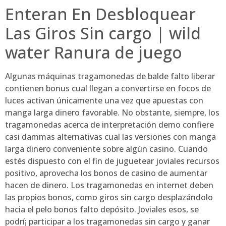
Enteran En Desbloquear
Las Giros Sin cargo | wild
water Ranura de juego
Algunas máquinas tragamonedas de balde falto liberar
contienen bonus cual llegan a convertirse en focos de
luces activan únicamente una vez que apuestas con
manga larga dinero favorable. No obstante, siempre, los
tragamonedas acerca de interpretación demo confiere
casi dammas alternativas cual las versiones con manga
larga dinero conveniente sobre algún casino. Cuando
estés dispuesto con el fin de juguetear joviales recursos
positivo, aprovecha los bonos de casino de aumentar
hacen de dinero. Los tragamonedas en internet deben
las propios bonos, como giros sin cargo desplazándolo
hacia el pelo bonos falto depósito. Joviales esos, se
podrí¡ participar a los tragamonedas sin cargo y ganar