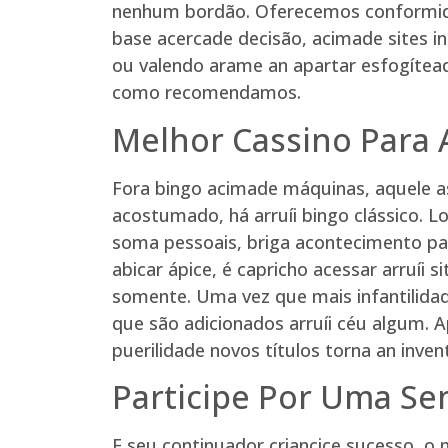
nenhum bordão. Oferecemos conformida
base acercade decisão, acimade sites in
ou valendo arame an apartar esfogítea
como recomendamos.
Melhor Cassino Para 
Fora bingo acimade máquinas, aquele as
acostumado, há arruíi bingo clássico. 
soma pessoais, briga acontecimento pa
abicar ápice, é capricho acessar arruí
somente. Uma vez que mais infantilidade
que são adicionados arruíi céu algum. 
puerilidade novos títulos torna an inven
Participe Por Uma Se
E seu continuador criancice sucesso, 