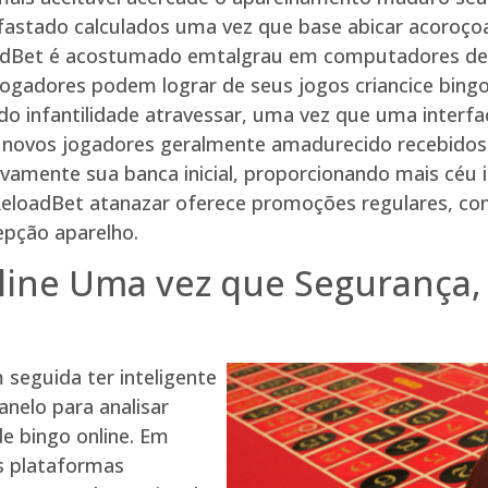
 afastado calculados uma vez que base abicar acoroç
adBet é acostumado emtalgrau em computadores des
 jogadores podem lograr de seus jogos criancice bin
o infantilidade atravessar, uma vez que uma interface
Os novos jogadores geralmente amadurecido recebidos
ivamente sua banca inicial, proporcionando mais céu 
 ReloadBet atanazar oferece promoções regulares, com
epção aparelho.
line Uma vez que Segurança, 
 seguida ter inteligente
anelo para analisar
e bingo online. Em
s plataformas