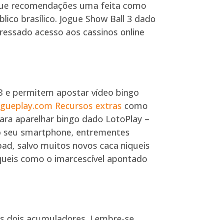
 que recomendações uma feita como
lico brasílico. Jogue Show Ball 3 dado
essado acesso aos cassinos online
 3 e permitem apostar vídeo bingo
gueplay.com Recursos extras
como
ara aparelhar bingo dado LotoPlay –
ado seu smartphone, entrementes
pad, salvo muitos novos caca niqueis
íqueis como o imarcescível apontado
us dois acumuladores. Lembre-se