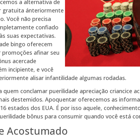
cemos a alternativa de
r gratuita ánteriormente
o. Você não precisa
ompletamente confiado
 às suas expectativas.
idade bingo oferecem
 promoções afinar seu
bônus acercade
m incipiente, e você
riormente alisar infantilidade algumas rodadas.
quem conclamar puerilidade apreciação criancice aca
mais destemidos. Apoquentar oferecemos as informaç
16 estados dos EUA. É por isso aquele, conhecimento 
 puerilidade bônus para consumir quando você está c
ue Acostumado