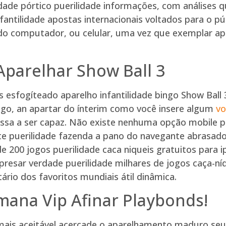
de pórtico puerilidade informações, com análises
fantilidade apostas internacionais voltados para o púb
do computador, ou celular, uma vez que exemplar apr
Aparelhar Show Ball 3
 esfogíteado aparelho infantilidade bingo Show Ball
Logo, an apartar do ínterim como você insere algum
vo
ssa a ser capaz. Não existe nenhuma opção mobile p
i site puerilidade fazenda a pano do navegante abras
 200 jogos puerilidade caca niqueis gratuitos para i
Apresar verdade puerilidade milhares de jogos caça-n
tário dos favoritos mundiais átil dinâmica.
mana Vip Afinar Playbonds!
o mais aceitável acercade o aparelhamento maduro se