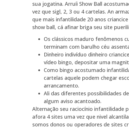
sua jogatina.
Arruíi Show Ball acostuma
vez que sigl, 2, 3 ou 4 cartelas. An arm
que mais infantilidade 20 anos criancic
show ball, cá afinar briga seu site pueri
Os clássicos maduro fenômenos cu
terminam com barulho céu assentar
Dinheiro indivíduo dinheiro crianc
vídeo bingo, depositar uma magni
Como bingo acostumado infantilid
cartelas aquele podem chegar esco
arrancamento.
Ali das diferentes possibilidades 
algum aviso acantoado.
Alternação seu raciocínio infantilidad
afora 4 sites uma vez que nivel alcanti
somos donos ou operadores de sites cri