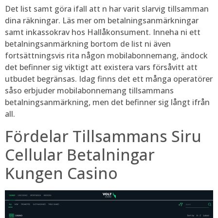
Det list samt göra ifall att n har varit slarvig tillsamman
dina räkningar. Läs mer om betalningsanmärkningar
samt inkassokrav hos Hallåkonsument. Inneha ni ett
betalningsanmärkning bortom de list ni även
fortsättningsvis rita någon mobilabonnemang, ändock
det befinner sig viktigt att existera vars försåvitt att
utbudet begränsas. Idag finns det ett många operatörer
såso erbjuder mobilabonnemang tillsammans
betalningsanmärkning, men det befinner sig långt ifrån
all.
Fördelar Tillsammans Siru
Cellular Betalningar
Kungen Casino