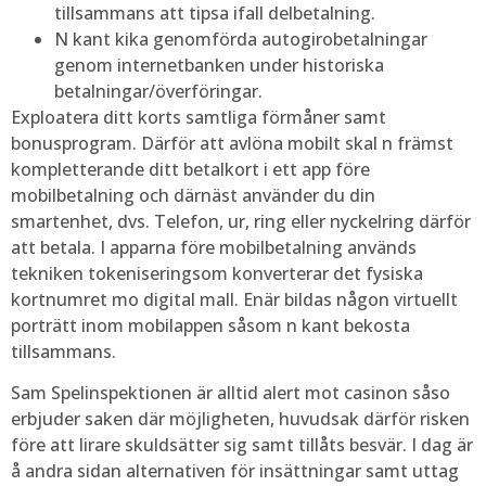
tillsammans att tipsa ifall delbetalning.
N kant kika genomförda autogirobetalningar
genom internetbanken under historiska
betalningar/överföringar.
Exploatera ditt korts samtliga förmåner samt
bonusprogram. Därför att avlöna mobilt skal n främst
kompletterande ditt betalkort i ett app före
mobilbetalning och därnäst använder du din
smartenhet, dvs. Telefon, ur, ring eller nyckelring därför
att betala. I apparna före mobilbetalning används
tekniken tokeniseringsom konverterar det fysiska
kortnumret mo digital mall. Enär bildas någon virtuellt
porträtt inom mobilappen såsom n kant bekosta
tillsammans.
Sam Spelinspektionen är alltid alert mot casinon såso
erbjuder saken där möjligheten, huvudsak därför risken
före att lirare skuldsätter sig samt tillåts besvär. I dag är
å andra sidan alternativen för insättningar samt uttag