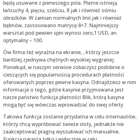
będą usuwane z pierwszego pola. Płatne istnieją
łańcuchy 4, pięciu, sześciu, 8 jak i również ośmiu
obrazków. W zamian normalnych linii jak i również
bębnów, zastosowano matrycę 8×7. Najmniejszy
warsztat pod pewien spin wynosi zero,1 USD, an
optymalny – 100.
Ów firma też wyraźna na ekranie, , którzy jeszcze
bardziej zjednywa chętnych wysokiej wygranej.
Poniekąd, w naszym serwisie zobaczysz podobnie o
cieszących się popularnością procedurach płatności
oferowanych poprzez pewne kasyna. Odnajdziesz w nim
informacje o tego, gdzie kasynie przyjmowana jest
nasze państwo funkcja płatności Blik, którą kasyna
mogą być się wówczas wprowadzać do swej oferty.
Takowa funkcja zostanie przydatna w celu internautów,
którzy chcą wypróbować świeże sloty, jednakże nie
zaakceptować pragną wyszukiwać ich manualnie.
Funkcja narasta tylko i wyłącznie w celu