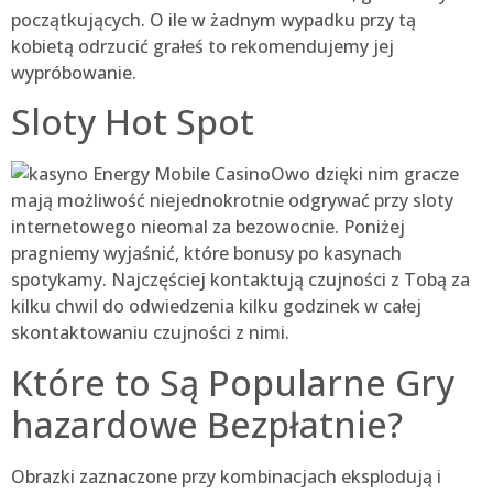
początkujących. O ile w żadnym wypadku przy tą
kobietą odrzucić grałeś to rekomendujemy jej
wypróbowanie.
Sloty Hot Spot
Owo dzięki nim gracze
mają możliwość niejednokrotnie odgrywać przy sloty
internetowego nieomal za bezowocnie. Poniżej
pragniemy wyjaśnić, które bonusy po kasynach
spotykamy. Najczęściej kontaktują czujności z Tobą za
kilku chwil do odwiedzenia kilku godzinek w całej
skontaktowaniu czujności z nimi.
Które to Są Popularne Gry
hazardowe Bezpłatnie?
Obrazki zaznaczone przy kombinacjach eksplodują i