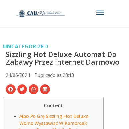
UNCATEGORIZED
Sizzling Hot Deluxe Automat Do
Zabawy Przez internet Darmowo
24/06/2024
Publicado às
23:13
Content
Albo Po Grę Sizzling Hot Deluxe
Wolno Wystawiać W Komórce?: