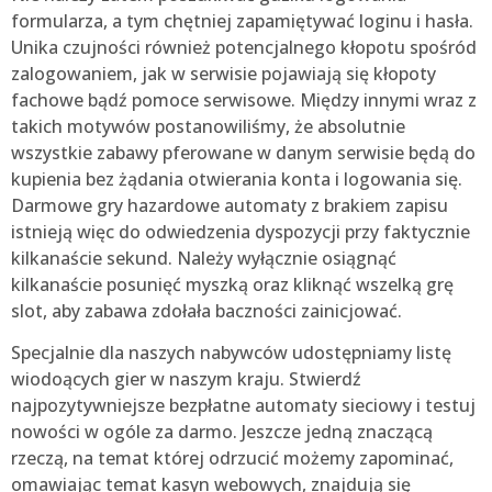
formularza, a tym chętniej zapamiętywać loginu i hasła.
Unika czujności również potencjalnego kłopotu spośród
zalogowaniem, jak w serwisie pojawiają się kłopoty
fachowe bądź pomoce serwisowe. Między innymi wraz z
takich motywów postanowiliśmy, że absolutnie
wszystkie zabawy pferowane w danym serwisie będą do
kupienia bez żądania otwierania konta i logowania się.
Darmowe gry hazardowe automaty z brakiem zapisu
istnieją więc do odwiedzenia dyspozycji przy faktycznie
kilkanaście sekund. Należy wyłącznie osiągnąć
kilkanaście posunięć myszką oraz kliknąć wszelką grę
slot, aby zabawa zdołała baczności zainicjować.
Specjalnie dla naszych nabywców udostępniamy listę
wiodoących gier w naszym kraju. Stwierdź
najpozytywniejsze bezpłatne automaty sieciowy i testuj
nowości w ogóle za darmo. Jeszcze jedną znaczącą
rzeczą, na temat której odrzucić możemy zapominać,
omawiając temat kasyn webowych, znajdują się