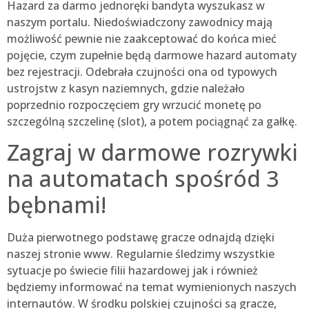
Hazard za darmo jednoręki bandyta wyszukasz w
naszym portalu.
Niedoświadczony zawodnicy mają
możliwość pewnie nie zaakceptować do końca mieć
pojęcie, czym zupełnie będą darmowe hazard automaty
bez rejestracji. Odebrała czujności ona od typowych
ustrojstw z kasyn naziemnych, gdzie należało
poprzednio rozpoczęciem gry wrzucić monetę po
szczególną szczelinę (slot), a potem pociągnąć za gałkę.
Zagraj w darmowe rozrywki
na automatach spośród 3
bębnami!
Duża pierwotnego podstawę gracze odnajdą dzięki
naszej stronie www. Regularnie śledzimy wszystkie
sytuacje po świecie filii hazardowej jak i również
będziemy informować na temat wymienionych naszych
internautów. W środku polskiej czujności są gracze,