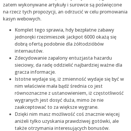
zatem wykonywane artykuły i surowce są poświęcone
na rzecz tych propozycji, an odrzucić w celu promowania
kasyn webowych.
Komplet tego sprawia, hdy bezpłatne zabawy
jednoręki rzezimieszek jackpot 6000 okażą się
dobrą ofertą podobnie dla żółtodzióbów
internautów.
Zdecydowanie zapalony entuzjasta hazardu
sieciowy, da radę oddzielić najbardziej ważne dla
gracza informacje.
Istotne wydaje się, iż zmienność wydaje się być w
nim właściwie mała bądź średnia co jest
równoznaczne z ustanowieniem, iż częstotliwość
wygranych jest dosyć duża, mimo że nie
zaakceptować to za większe wygrane.
Dzięki nim masz możliwość coś znacznie więcej
aniżeli tylko uzyskania prawdziwej gotówki, ale
także otrzymania interesujących bonusów.