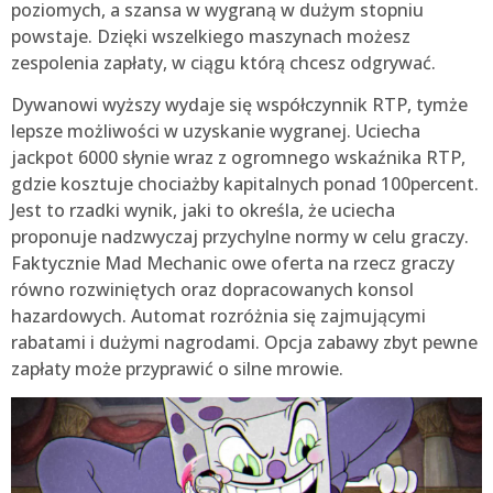
poziomych, a szansa w wygraną w dużym stopniu
powstaje. Dzięki wszelkiego maszynach możesz
zespolenia zapłaty, w ciągu którą chcesz odgrywać.
Dywanowi wyższy wydaje się współczynnik RTP, tymże
lepsze możliwości w uzyskanie wygranej. Uciecha
jackpot 6000 słynie wraz z ogromnego wskaźnika RTP,
gdzie kosztuje chociażby kapitalnych ponad 100percent.
Jest to rzadki wynik, jaki to określa, że uciecha
proponuje nadzwyczaj przychylne normy w celu graczy.
Faktycznie Mad Mechanic owe oferta na rzecz graczy
równo rozwiniętych oraz dopracowanych konsol
hazardowych. Automat rozróżnia się zajmującymi
rabatami i dużymi nagrodami. Opcja zabawy zbyt pewne
zapłaty może przyprawić o silne mrowie.