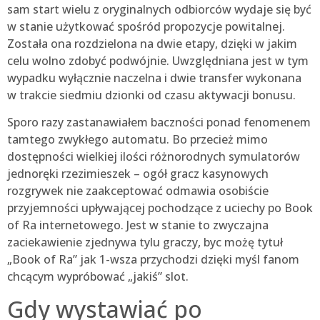
sam start wielu z oryginalnych odbiorców wydaje się być
w stanie użytkować spośród propozycje powitalnej.
Została ona rozdzielona na dwie etapy, dzięki w jakim
celu wolno zdobyć podwójnie. Uwzględniana jest w tym
wypadku wyłącznie naczelna i dwie transfer wykonana
w trakcie siedmiu dzionki od czasu aktywacji bonusu.
Sporo razy zastanawiałem baczności ponad fenomenem
tamtego zwykłego automatu. Bo przecież mimo
dostępności wielkiej ilości różnorodnych symulatorów
jednoręki rzezimieszek – ogół gracz kasynowych
rozgrywek nie zaakceptować odmawia osobiście
przyjemności upływającej pochodzące z uciechy po Book
of Ra internetowego. Jest w stanie to zwyczajna
zaciekawienie zjednywa tylu graczy, byc możę tytuł
„Book of Ra” jak 1-wsza przychodzi dzięki myśl fanom
chcącym wypróbować „jakiś” slot.
Gdy wystawiać po