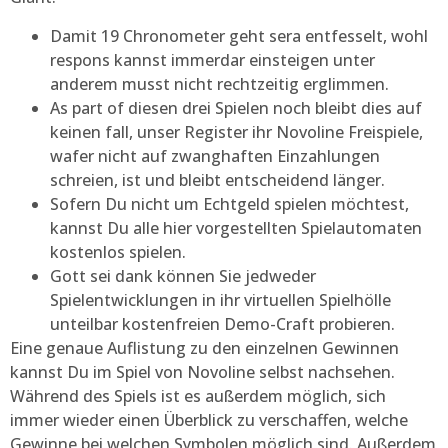
Damit 19 Chronometer geht sera entfesselt, wohl
respons kannst immerdar einsteigen unter
anderem musst nicht rechtzeitig erglimmen.
As part of diesen drei Spielen noch bleibt dies auf
keinen fall, unser Register ihr Novoline Freispiele,
wafer nicht auf zwanghaften Einzahlungen
schreien, ist und bleibt entscheidend länger.
Sofern Du nicht um Echtgeld spielen möchtest,
kannst Du alle hier vorgestellten Spielautomaten
kostenlos spielen.
Gott sei dank können Sie jedweder
Spielentwicklungen in ihr virtuellen Spielhölle
unteilbar kostenfreien Demo-Craft probieren.
Eine genaue Auflistung zu den einzelnen Gewinnen
kannst Du im Spiel von Novoline selbst nachsehen.
Während des Spiels ist es außerdem möglich, sich
immer wieder einen Überblick zu verschaffen, welche
Gewinne bei welchen Symbolen möglich sind. Außerdem