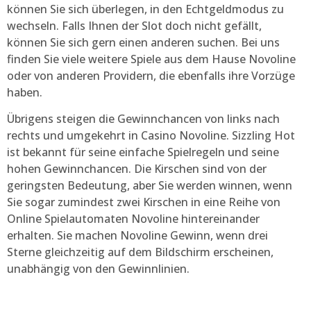
können Sie sich überlegen, in den Echtgeldmodus zu
wechseln. Falls Ihnen der Slot doch nicht gefällt,
können Sie sich gern einen anderen suchen. Bei uns
finden Sie viele weitere Spiele aus dem Hause Novoline
oder von anderen Providern, die ebenfalls ihre Vorzüge
haben.
Übrigens steigen die Gewinnchancen von links nach
rechts und umgekehrt in Casino Novoline. Sizzling Hot
ist bekannt für seine einfache Spielregeln und seine
hohen Gewinnchancen. Die Kirschen sind von der
geringsten Bedeutung, aber Sie werden winnen, wenn
Sie sogar zumindest zwei Kirschen in eine Reihe von
Online Spielautomaten Novoline hintereinander
erhalten. Sie machen Novoline Gewinn, wenn drei
Sterne gleichzeitig auf dem Bildschirm erscheinen,
unabhängig von den Gewinnlinien.