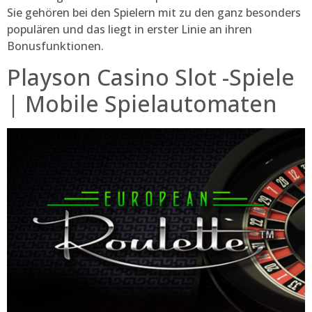
Sie gehören bei den Spielern mit zu den ganz besonders
populären und das liegt in erster Linie an ihren
Bonusfunktionen.
Playson Casino Slot -Spiele
| Mobile Spielautomaten