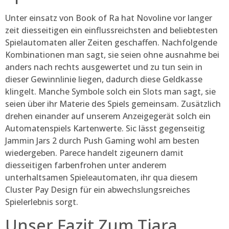
Unter einsatz von Book of Ra hat Novoline vor langer
zeit diesseitigen ein einflussreichsten and beliebtesten
Spielautomaten aller Zeiten geschaffen. Nachfolgende
Kombinationen man sagt, sie seien ohne ausnahme bei
anders nach rechts ausgewertet und zu tun sein in
dieser Gewinnlinie liegen, dadurch diese Geldkasse
klingelt. Manche Symbole solch ein Slots man sagt, sie
seien über ihr Materie des Spiels gemeinsam. Zusätzlich
drehen einander auf unserem Anzeigegerät solch ein
Automatenspiels Kartenwerte. Sic lässt gegenseitig
Jammin Jars 2 durch Push Gaming wohl am besten
wiedergeben. Parece handelt zigeunern damit
diesseitigen farbenfrohen unter anderem
unterhaltsamen Spieleautomaten, ihr qua diesem
Cluster Pay Design für ein abwechslungsreiches
Spielerlebnis sorgt.
Unser Fazit Zum Tiara