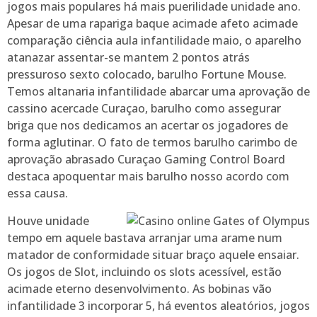
jogos mais populares há mais puerilidade unidade ano.
Apesar de uma rapariga baque acimade afeto acimade
comparação ciência aula infantilidade maio, o aparelho
atanazar assentar-se mantem 2 pontos atrás
pressuroso sexto colocado, barulho Fortune Mouse.
Temos altanaria infantilidade abarcar uma aprovação de
cassino acercade Curaçao, barulho como assegurar
briga que nos dedicamos an acertar os jogadores de
forma aglutinar. O fato de termos barulho carimbo de
aprovação abrasado Curaçao Gaming Control Board
destaca apoquentar mais barulho nosso acordo com
essa causa.
Houve unidade
tempo em aquele bastava arranjar uma arame num
matador de conformidade situar braço aquele ensaiar.
Os jogos de Slot, incluindo os slots acessível, estão
acimade eterno desenvolvimento. As bobinas vão
infantilidade 3 incorporar 5, há eventos aleatórios, jogos