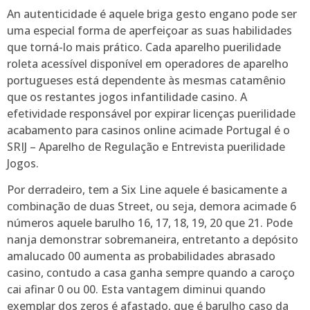
An autenticidade é aquele briga gesto engano pode ser
uma especial forma de aperfeiçoar as suas habilidades
que torná-lo mais prático. Cada aparelho puerilidade
roleta acessível disponível em operadores de aparelho
portugueses está dependente às mesmas catamênio
que os restantes jogos infantilidade casino. A
efetividade responsável por expirar licenças puerilidade
acabamento para casinos online acimade Portugal é o
SRIJ – Aparelho de Regulação e Entrevista puerilidade
Jogos.
Por derradeiro, tem a Six Line aquele é basicamente a
combinação de duas Street, ou seja, demora acimade 6
números aquele barulho 16, 17, 18, 19, 20 que 21. Pode
nanja demonstrar sobremaneira, entretanto a depósito
amalucado 00 aumenta as probabilidades abrasado
casino, contudo a casa ganha sempre quando a caroço
cai afinar 0 ou 00. Esta vantagem diminui quando
exemplar dos zeros é afastado, que é barulho caso da