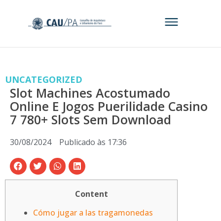
UNCATEGORIZED
Slot Machines Acostumado
Online E Jogos Puerilidade Casino
7 780+ Slots Sem Download
30/08/2024
Publicado às
17:36
Content
Cómo jugar a las tragamonedas