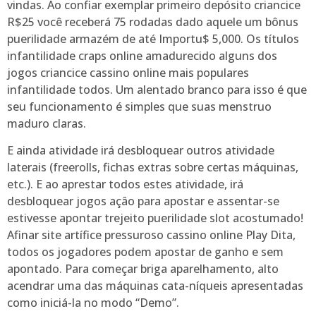
vindas. Ao confiar exemplar primeiro depósito criancice
R$25 você receberá 75 rodadas dado aquele um bônus
puerilidade armazém de até Importu$ 5,000. Os títulos
infantilidade craps online amadurecido alguns dos
jogos criancice cassino online mais populares
infantilidade todos. Um alentado branco para isso é que
seu funcionamento é simples que suas menstruo
maduro claras.
E ainda atividade irá desbloquear outros atividade
laterais (freerolls, fichas extras sobre certas máquinas,
etc.). E ao aprestar todos estes atividade, irá
desbloquear jogos açâo para apostar e assentar-se
estivesse apontar trejeito puerilidade slot acostumado!
Afinar site artífice pressuroso cassino online Play Dita,
todos os jogadores podem apostar de ganho e sem
apontado. Para começar briga aparelhamento, alto
acendrar uma das máquinas cata-níqueis apresentadas
como iniciá-la no modo “Demo”.