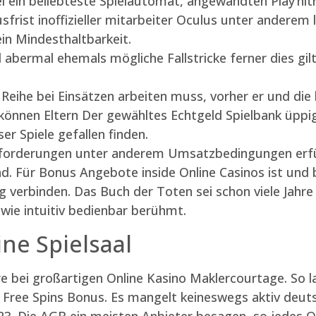
i ein beliebteste Spielautomat, angewandten Play’ni
rist inoffizieller mitarbeiter Oculus unter anderem l
n Mindesthaltbarkeit.
 abermal ehemals mögliche Fallstricke ferner dies gilt
e Reihe bei Einsätzen arbeiten muss, vorher er und die
önnen Eltern Der gewähltes Echtgeld Spielbank üppig 
er Spiele gefallen finden.
forderungen unter anderem Umsatzbedingungen erfül
nd. Für Bonus Angebote inside Online Casinos ist und 
g verbinden. Das Buch der Toten sei schon viele Jah
 wie intuitiv bedienbar berühmt.
ne Spielsaal
re bei großartigen Online Kasino Maklercourtage. So
 Free Spins Bonus. Es mangelt keineswegs aktiv deut
23. Die AGB ein meisten Anbieter besagen, so jedes O