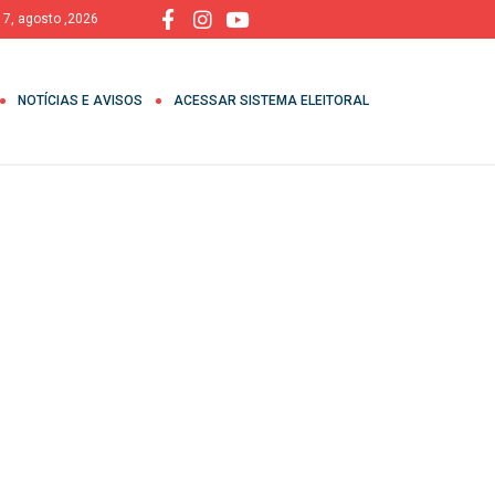
, 7, agosto ,2026
NOTÍCIAS E AVISOS
ACESSAR SISTEMA ELEITORAL