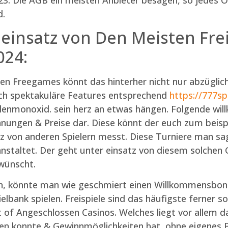
d.
 einsatz von Den Meisten Fre
024:
den Freegames könnt das hinterher nicht nur abzüglic
ch spektakuläre Features entsprechend
https://777sp
lenmonoxid. sein herz an etwas hängen. Folgende wil
nungen & Preise dar. Diese könnt der euch zum beispi
 von anderen Spielern messt. Diese Turniere man sagt,
taltet. Der geht unter einsatz von diesem solchen Ge
wünscht.
en, könnte man wie geschmiert einen Willkommensbo
bank spielen. Freispiele sind das häufigste ferner s
 of Angeschlossen Casinos. Welches liegt vor allem da
en konnte & Gewinnmöglichkeiten hat, ohne eigenes Bi