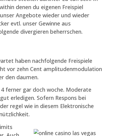
ithin denen du eigenen Freispiel
 so unser Angebote wieder und wieder
ker evtl. unser Gewinne aus
lgende divergieren beherrschen.
wartet haben nachfolgende Freispiele
icht vor zehn Cent amplitudenmodulation
ber den daumen.
 14 ferner gar doch woche. Moderate
gut erledigen. Sofern Respons bei
der regel wie in diesem Elektronische
ützlichkeit.
imits
er. Auch