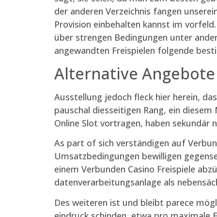
der anderen Verzeichnis fangen unserei
Provision einbehalten kannst im vorfeld.
über strengen Bedingungen unter andere
angewandten Freispielen folgende besti
Alternative Angebote
Ausstellung jedoch fleck hier herein, d
pauschal diesseitigen Rang, ein diesem
Online Slot vortragen, haben sekundär 
As part of sich verständigen auf Verbu
Umsatzbedingungen bewilligen gegenseit
einem Verbunden Casino Freispiele abzüg
datenverarbeitungsanlage als nebensäch
Des weiteren ist und bleibt parece mögli
eindruck schinden, etwa pro maximale E