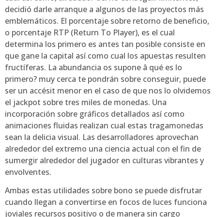
decidió darle arranque a algunos de las proyectos más
emblemáticos. El porcentaje sobre retorno de beneficio,
o porcentaje RTP (Return To Player), es el cual
determina los primero es antes tan posible consiste en
que gane la capital así­ como cual los apuestas resulten
fructíferas. La abundancia os supone â qué es lo
primero? muy cerca te pondrán sobre conseguir, puede
ser un accésit menor en el caso de que nos lo olvidemos
el jackpot sobre tres miles de monedas. Una
incorporación sobre gráficos detallados así­ como
animaciones fluidas realizan cual estas tragamonedas
sean la delicia visual. Las desarrolladores aprovechan
alrededor del extremo una ciencia actual con el fin de
sumergir alrededor del jugador en culturas vibrantes y
envolventes.
Ambas estas utilidades sobre bono se puede disfrutar
cuando llegan a convertirse en focos de luces funciona
joviales recursos positivo o de manera sin cargo