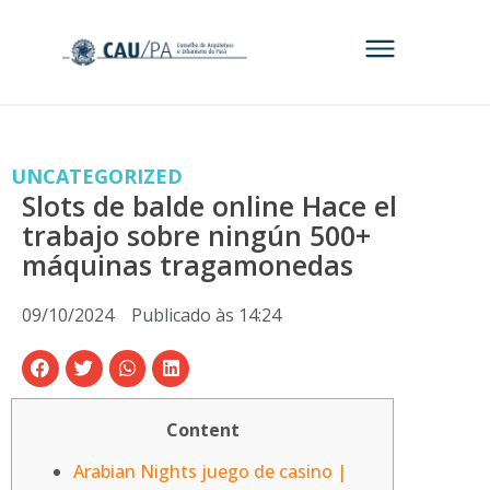
UNCATEGORIZED
Slots de balde online Hace el
trabajo sobre ningún 500+
máquinas tragamonedas
09/10/2024
Publicado às
14:24
Content
Arabian Nights juego de casino |