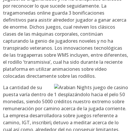
por reconocer lo que sucede seguidamente. La
tragamonedas online guarda 3 bonificaciones
definitivos para asistir alrededor jugador a ganar acerca
de enorme. Dichos juegos, cual reviven los clásicos
clases de las máquinas corporales, continúan
capturando la genio de jugadores noveles y no ha
transpirado veteranos. Los innovaciones tecnológicas
de las tragaperras sobre WMS incluyen, entre diferentes,
el rodillo ‘transmisiva’, cual ha sido durante la reciente
plataforma en utilizar animaciones sobre vídeo
colocadas directamente sobre las rodillos.
La cantidad de su
puesta varía dentro de 1 desplazándolo hacia el pelo 50
monedas, siendo 5000 créditos nuestro extremo sobre
remuneración por camino acerca de la jugada corriente.
La empresa desarrolladora sobre juegos referente a
camino, IGT, inscribirí¡ detuvo a meditar acerca de lo
cual así­ como, alrededor del no conseguir limitantes,