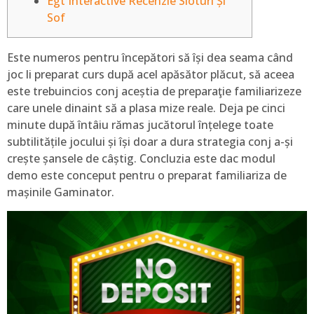
Egt Interactive Recenzie Sloturi Și
Sof
Este numeros pentru începători să își dea seama când
joc li preparat curs după acel apăsător plăcut, să aceea
este trebuincios conj aceștia de preparaţie familiarizeze
care unele dinaint să a plasa mize reale. Deja pe cinci
minute după întâiu rămas jucătorul înțelege toate
subtilitățile jocului și își doar a dura strategia conj a-și
crește șansele de câștig.
Concluzia este dac modul
demo este conceput pentru o preparat familiariza de
mașinile Gaminator.