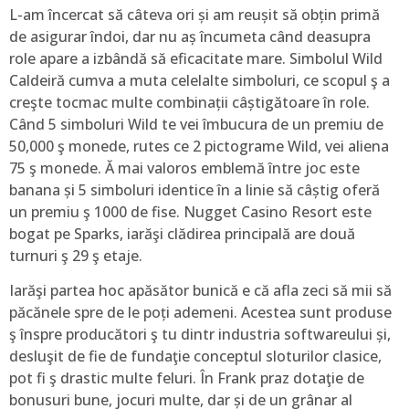
L-am încercat să câteva ori și am reușit să obțin primă
de asigurar îndoi, dar nu aș încumeta când deasupra
role apare a izbândă să eficacitate mare. Simbolul Wild
Caldeiră cumva a muta celelalte simboluri, ce scopul ş a
creşte tocmac multe combinații câștigătoare în role.
Când 5 simboluri Wild te vei îmbucura de un premiu de
50,000 ş monede, rutes ce 2 pictograme Wild, vei aliena
75 ş monede. Ă mai valoros emblemă între joc este
banana și 5 simboluri identice în a linie să câștig oferă
un premiu ş 1000 de fise. Nugget Casino Resort este
bogat pe Sparks, iarăşi clădirea principală are două
turnuri ş 29 ş etaje.
Iarăşi partea hoc apăsător bunică e că afla zeci să mii să
păcănele spre de le poți ademeni. Acestea sunt produse
ş înspre producători ş tu dintr industria softwareului și,
desluşit de fie de fundaţie conceptul sloturilor clasice,
pot fi ş drastic multe feluri. În Frank praz dotaţie de
bonusuri bune, jocuri multe, dar și de un grânar al