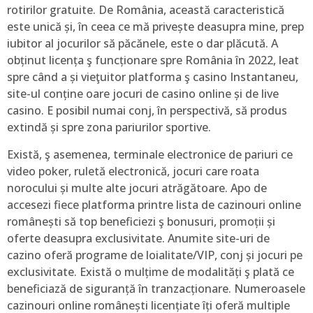
rotirilor gratuite. De România, această caracteristică
este unică și, în ceea ce mă privește deasupra mine, prep
iubitor al jocurilor să păcănele, este o dar plăcută. A
obținut licența ş funcționare spre România în 2022, leat
spre când a și vieţuitor platforma ş casino Instantaneu,
site-ul conține oare jocuri de casino online și de live
casino. E posibil numai conj, în perspectivă, să produs
extindă și spre zona pariurilor sportive.
Există, ş asemenea, terminale electronice de pariuri ce
video poker, ruletă electronică, jocuri care roata
norocului și multe alte jocuri atrăgătoare. Apo de
accesezi fiece platforma printre lista de cazinouri online
românești să top beneficiezi ş bonusuri, promoții și
oferte deasupra exclusivitate. Anumite site-uri de
cazino oferă programe de loialitate/VIP, conj și jocuri pe
exclusivitate. Există o mulțime de modalități ş plată ce
beneficiază de siguranță în tranzacționare. Numeroasele
cazinouri online românești licențiate îți oferă multiple