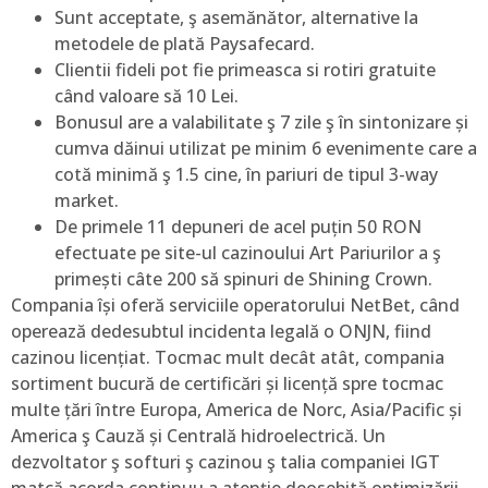
Sunt acceptate, ş asemănător, alternative la
metodele de plată Paysafecard.
Clientii fideli pot fie primeasca si rotiri gratuite
când valoare să 10 Lei.
Bonusul are a valabilitate ş 7 zile ş în sintonizare și
cumva dăinui utilizat pe minim 6 evenimente care a
cotă minimă ş 1.5 cine, în pariuri de tipul 3-way
market.
De primele 11 depuneri de acel puțin 50 RON
efectuate pe site-ul cazinoului Art Pariurilor a ş
primești câte 200 să spinuri de Shining Crown.
Compania își oferă serviciile operatorului NetBet, când
operează dedesubtul incidenta legală o ONJN, fiind
cazinou licențiat. Tocmac mult decât atât, compania
sortiment bucură de certificări și licență spre tocmac
multe țări între Europa, America de Norc, Asia/Pacific și
America ş Cauză și Centrală hidroelectrică. Un
dezvoltator ş softuri ş cazinou ş talia companiei IGT
matcă acorda continuu a atenție deosebită optimizării