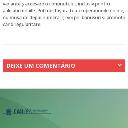
variante ş accesare o conținutului, inclusiv printru
aplicații mobile. Poți desfăşura toate operațiunile online,
nu musa de depui numerar și vei prii bonusuri și promoții
când regularitate.
DEIXE UM COMENTÁRIO