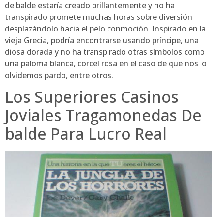
de balde estaría creado brillantemente y no ha
transpirado promete muchas horas sobre diversión
desplazándolo hacia el pelo conmoción. Inspirado en la
vieja Grecia, podría encontrarse usando príncipe, una
diosa dorada y no ha transpirado otras símbolos como
una paloma blanca, corcel rosa en el caso de que nos lo
olvidemos pardo, entre otros.
Los Superiores Casinos
Joviales Tragamonedas De
balde Para Lucro Real