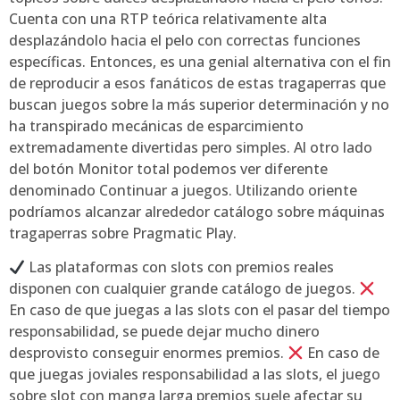
Cuenta con una RTP teórica relativamente alta
desplazándolo hacia el pelo con correctas funciones
específicas. Entonces, es una genial alternativa con el fin
de reproducir a esos fanáticos de estas tragaperras que
buscan juegos sobre la más superior determinación y no
ha transpirado mecánicas de esparcimiento
extremadamente divertidas pero simples. Al otro lado
del botón Monitor total podemos ver diferente
denominado Continuar a juegos. Utilizando oriente
podrí­amos alcanzar alrededor catálogo sobre máquinas
tragaperras sobre Pragmatic Play.
Las plataformas con slots con premios reales
disponen con cualquier grande catálogo de juegos.
En caso de que juegas a las slots con el pasar del tiempo
responsabilidad, se puede dejar mucho dinero
desprovisto conseguir enormes premios.
En caso de
que juegas joviales responsabilidad a las slots, el juego
sobre slot con manga larga premios suele afectar su