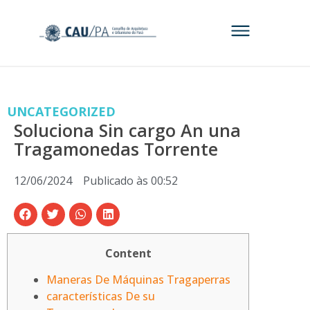
UNCATEGORIZED
Soluciona Sin cargo An una
Tragamonedas Torrente
12/06/2024
Publicado às
00:52
Content
Maneras De Máquinas Tragaperras
características De su