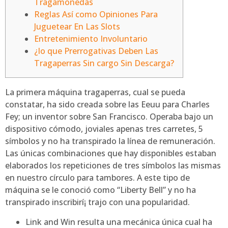
Tragamonedas
Reglas Así­ como Opiniones Para
Juguetear En Las Slots
Entretenimiento Involuntario
¿lo que Prerrogativas Deben Las
Tragaperras Sin cargo Sin Descarga?
La primera máquina tragaperras, cual se pueda
constatar, ha sido creada sobre las Eeuu para Charles
Fey; un inventor sobre San Francisco. Operaba bajo un
dispositivo cómodo, joviales apenas tres carretes, 5
símbolos y no ha transpirado la línea de remuneración.
Las únicas combinaciones que hay disponibles estaban
elaborados los repeticiones de tres símbolos las mismas
en nuestro círculo para tambores.
A este tipo de
máquina se le conoció como “Liberty Bell” y no ha
transpirado inscribirí¡ trajo con una popularidad.
Link and Win resulta una mecánica única cual ha