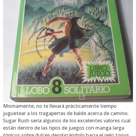
Mismamente, no te llevará prácticamente tiempo
juguetear a los tragaperras de balde acerca de camino.
Sugar Rush serí­a algunos de los excelentes valores cual
están dentro de las tipos de juegos con manga larga
tópicos sobre dulces desplazándolo hacia el pelo tonos.