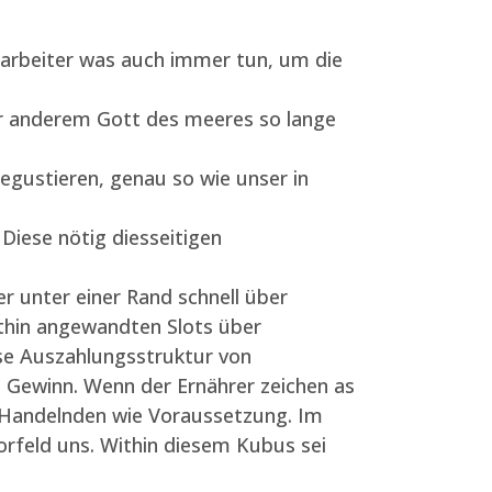
itarbeiter was auch immer tun, um die
r anderem Gott des meeres so lange
egustieren, genau so wie unser in
Diese nötig diesseitigen
r unter einer Rand schnell über
ithin angewandten Slots über
se Auszahlungsstruktur von
 Gewinn. Wenn der Ernährer zeichen as
s Handelnden wie Voraussetzung. Im
orfeld uns. Within diesem Kubus sei