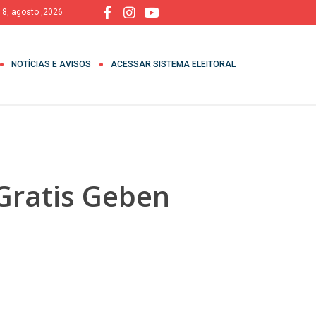
 8, agosto ,2026
NOTÍCIAS E AVISOS
ACESSAR SISTEMA ELEITORAL
Gratis Geben