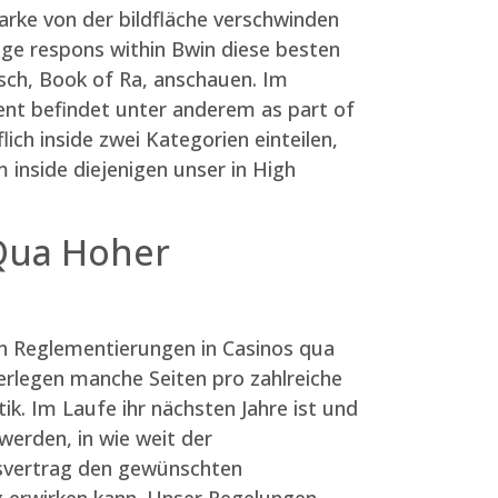
arke von der bildfläche verschwinden
nge respons within Bwin diese besten
nsch, Book of Ra, anschauen. Im
ent befindet unter anderem as part of
ich inside zwei Kategorien einteilen,
inside diejenigen unser in High
Qua Hoher
n Reglementierungen in Casinos qua
verlegen manche Seiten pro zahlreiche
ik. Im Laufe ihr nächsten Jahre ist und
 werden, in wie weit der
tsvertrag den gewünschten
 erwirken kann. Unser Regelungen