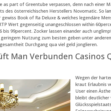
le as part of Greentube verpassen, denn nach einer M
ots des österreichischen Herstellers Novomatic. So la
s dir gewiss Book of Ra Deluxe & welches legendäre Me
RTP Wert gegenseitig unangeschlossen within 60perc
 bis 99percent. Zocker lassen einander auch unglimpfl
a geringem Nutzung zum besten geben unter anderem 
 gesamtheit Durchgang qua viel geld jonglieren.
üft Man Verbunden Casinos 
Wegen der harte
kraut Erlaubnis 
User einen Ästhet
bleibt deutlicher
Glücksspielstaa
Folgeerscheinung