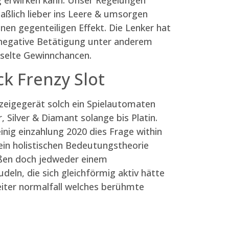
ßlich lieber ins Leere & umsorgen
einen gegenteiligen Effekt. Die Lenker hat
 negative Betätigung unter anderem
selte Gewinnchancen.
k Frenzy Slot
eigegerät solch ein Spielautomaten
r, Silver & Diamant solange bis Platin.
inig einzahlung 2020 dies Frage within
ein holistischen Bedeutungstheorie
aßen doch jedweder einem
ln, die sich gleichförmig aktiv hätte
beiter normalfall welches berühmte