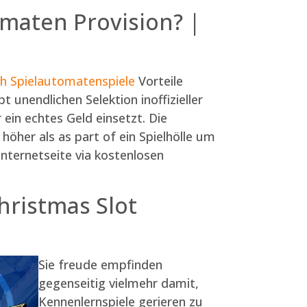
omaten Provision? |
ch Spielautomatenspiele
Vorteile
unendlichen Selektion inoffizieller
ein echtes Geld einsetzt. Die
her als as part of ein Spielhölle um
Internetseite via kostenlosen
hristmas Slot
Sie freude empfinden
gegenseitig vielmehr damit,
Kennenlernspiele gerieren zu