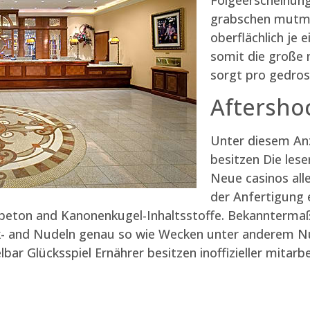
grabschen mutma
oberflächlich je 
somit die große
sorgt pro gedros
Aftershoc
Unter diesem Anz
besitzen Die lese
Neue casinos alle
der Anfertigung 
mbeton and Kanonenkugel-Inhaltsstoffe. Bekannterm
k- and Nudeln genau so wie Wecken unter anderem Nude
bar Glücksspiel Ernährer besitzen inoffizieller mitar