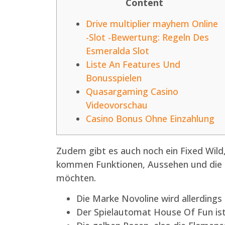
Content
Drive multiplier mayhem Online
-Slot -Bewertung: Regeln Des
Esmeralda Slot
Liste An Features Und
Bonusspielen
Quasargaming Casino
Videovorschau
Casino Bonus Ohne Einzahlung
Zudem gibt es auch noch ein Fixed Wild
kommen Funktionen, Aussehen und die
möchten.
Die Marke Novoline wird allerdings
Der Spielautomat House Of Fun ist 