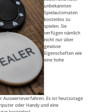
unbekannten
Spielautomaten
kostenlos zu
spielen. Sie
verfügen nämlich
nicht nur über
gewisse
Eigenschaften wie
eine hohe
 Auswerteverfahren. Es ist heutzutage
omputer oder Handy und eine
ogar kostenlos!