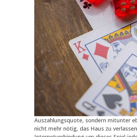
Auszahlungsquote, sondern mitunter eb
nicht mehr nötig, das Haus zu verlass
Internetverbindung um dieses Spiel jed