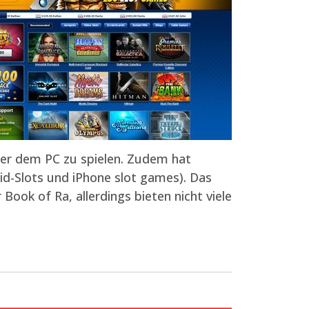
er dem PC zu spielen. Zudem hat
id-Slots und iPhone slot games). Das
Book of Ra, allerdings bieten nicht viele