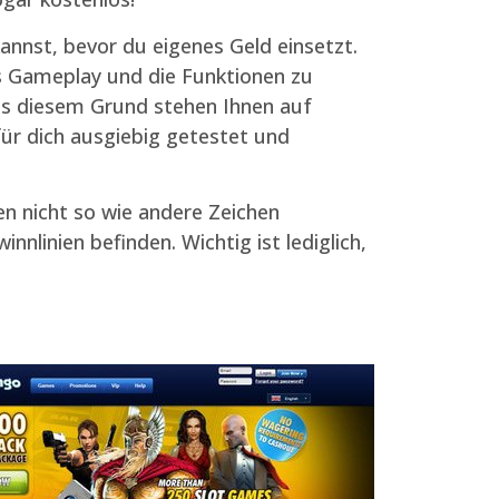
nnst, bevor du eigenes Geld einsetzt.
s Gameplay und die Funktionen zu
 Aus diesem Grund stehen Ihnen auf
ür dich ausgiebig getestet und
en nicht so wie andere Zeichen
nlinien befinden. Wichtig ist lediglich,