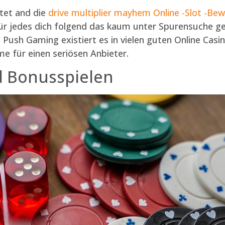
ltet and die
drive multiplier mayhem Online -Slot -Be
für jedes dich folgend das kaum unter Spurensuche ge
Push Gaming existiert es in vielen guten Online Casi
e für einen seriösen Anbieter.
d Bonusspielen