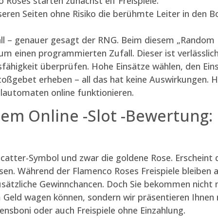
 Roses starten zunächst elf Freispiele.
seren Seiten ohne Risiko die berühmte Leiter in den
fall – genauer gesagt der RNG. Beim diesem „Random
 um einen programmierten Zufall. Dieser ist verlässlic
sfähigkeit überprüfen. Hohe Einsätze wählen, den Ein
oßgebet erheben – all das hat keine Auswirkungen. Ha
elautomaten online funktionieren.
hem Online -Slot -Bewertung:
catter-Symbol und zwar die goldene Rose. Erscheint d
sen. Während der Flamenco Roses Freispiele bleiben al
sätzliche Gewinnchancen. Doch Sie bekommen nicht nur
m Geld wagen können, sondern wir präsentieren Ihnen
nsboni oder auch Freispiele ohne Einzahlung.