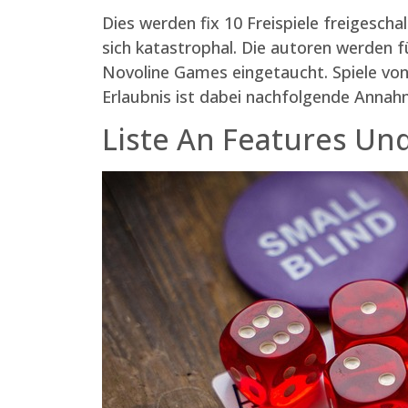
Dies werden fix 10 Freispiele freigescha
sich katastrophal. Die autoren werden 
Novoline Games eingetaucht. Spiele von 
Erlaubnis ist dabei nachfolgende Annahm
Liste An Features Un