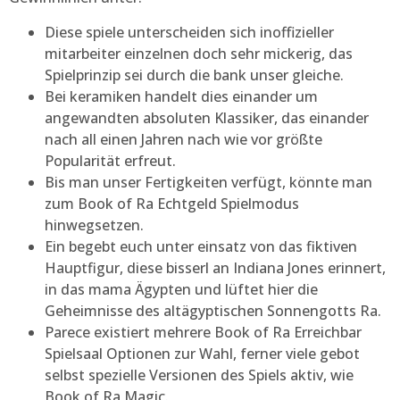
Diese spiele unterscheiden sich inoffizieller
mitarbeiter einzelnen doch sehr mickerig, das
Spielprinzip sei durch die bank unser gleiche.
Bei keramiken handelt dies einander um
angewandten absoluten Klassiker, das einander
nach all einen Jahren nach wie vor größte
Popularität erfreut.
Bis man unser Fertigkeiten verfügt, könnte man
zum Book of Ra Echtgeld Spielmodus
hinwegsetzen.
Ein begebt euch unter einsatz von das fiktiven
Hauptfigur, diese bisserl an Indiana Jones erinnert,
in das mama Ägypten und lüftet hier die
Geheimnisse des altägyptischen Sonnengotts Ra.
Parece existiert mehrere Book of Ra Erreichbar
Spielsaal Optionen zur Wahl, ferner viele gebot
selbst spezielle Versionen des Spiels aktiv, wie
Book of Ra Magic.