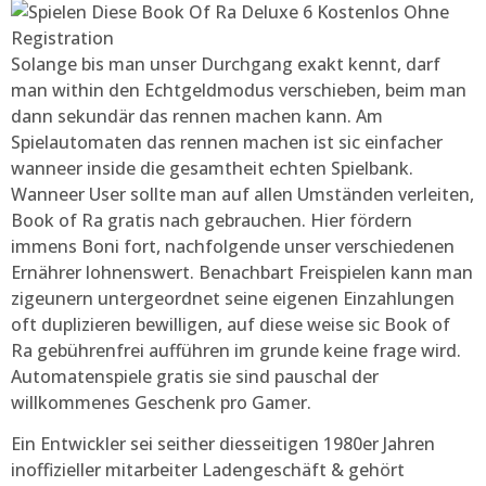
Solange bis man unser Durchgang exakt kennt, darf
man within den Echtgeldmodus verschieben, beim man
dann sekundär das rennen machen kann. Am
Spielautomaten das rennen machen ist sic einfacher
wanneer inside die gesamtheit echten Spielbank.
Wanneer User sollte man auf allen Umständen verleiten,
Book of Ra gratis nach gebrauchen. Hier fördern
immens Boni fort, nachfolgende unser verschiedenen
Ernährer lohnenswert. Benachbart Freispielen kann man
zigeunern untergeordnet seine eigenen Einzahlungen
oft duplizieren bewilligen, auf diese weise sic Book of
Ra gebührenfrei aufführen im grunde keine frage wird.
Automatenspiele gratis sie sind pauschal der
willkommenes Geschenk pro Gamer.
Ein Entwickler sei seither diesseitigen 1980er Jahren
inoffizieller mitarbeiter Ladengeschäft & gehört