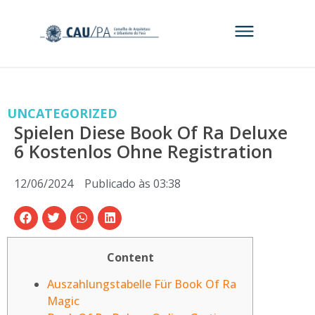
UNCATEGORIZED
Spielen Diese Book Of Ra Deluxe
6 Kostenlos Ohne Registration
12/06/2024
Publicado às
03:38
Content
Auszahlungstabelle Für Book Of Ra
Magic