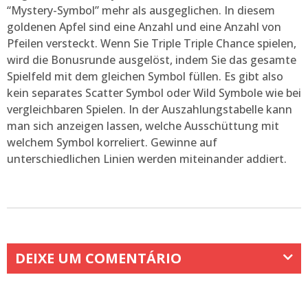
“Mystery-Symbol” mehr als ausgeglichen. In diesem
goldenen Apfel sind eine Anzahl und eine Anzahl von
Pfeilen versteckt. Wenn Sie Triple Triple Chance spielen,
wird die Bonusrunde ausgelöst, indem Sie das gesamte
Spielfeld mit dem gleichen Symbol füllen. Es gibt also
kein separates Scatter Symbol oder Wild Symbole wie bei
vergleichbaren Spielen. In der Auszahlungstabelle kann
man sich anzeigen lassen, welche Ausschüttung mit
welchem Symbol korreliert. Gewinne auf
unterschiedlichen Linien werden miteinander addiert.
DEIXE UM COMENTÁRIO