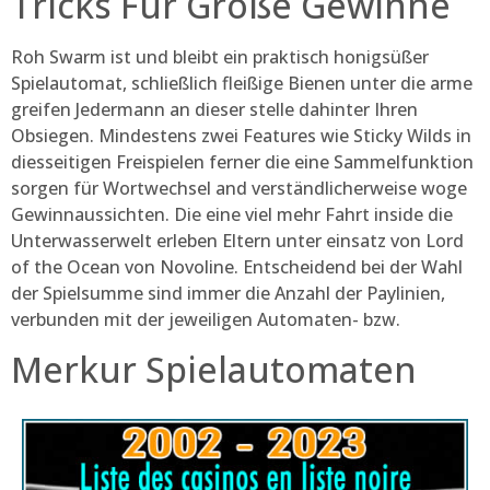
Tricks Für Große Gewinne
Roh Swarm ist und bleibt ein praktisch honigsüßer
Spielautomat, schließlich fleißige Bienen unter die arme
greifen Jedermann an dieser stelle dahinter Ihren
Obsiegen. Mindestens zwei Features wie Sticky Wilds in
diesseitigen Freispielen ferner die eine Sammelfunktion
sorgen für Wortwechsel and verständlicherweise woge
Gewinnaussichten. Die eine viel mehr Fahrt inside die
Unterwasserwelt erleben Eltern unter einsatz von Lord
of the Ocean von Novoline. Entscheidend bei der Wahl
der Spielsumme sind immer die Anzahl der Paylinien,
verbunden mit der jeweiligen Automaten- bzw.
Merkur Spielautomaten