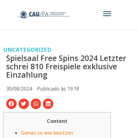
UNCATEGORIZED
Spielsaal Free Spins 2024 Letzter
schrei 810 Freispiele exklusive
Einzahlung
30/08/2024
Publicado às
19:18
Content
Genau so wie besitzen