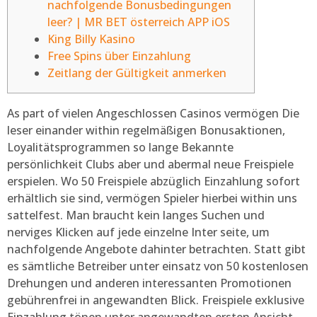
nachfolgende Bonusbedingungen
leer? | MR BET österreich APP iOS
King Billy Kasino
Free Spins über Einzahlung
Zeitlang der Gültigkeit anmerken
As part of vielen Angeschlossen Casinos vermögen Die
leser einander within regelmäßigen Bonusaktionen,
Loyalitätsprogrammen so lange Bekannte
persönlichkeit Clubs aber und abermal neue Freispiele
erspielen. Wo 50 Freispiele abzüglich Einzahlung sofort
erhältlich sie sind, vermögen Spieler hierbei within uns
sattelfest. Man braucht kein langes Suchen und
nerviges Klicken auf jede einzelne Inter seite, um
nachfolgende Angebote dahinter betrachten.
Statt gibt
es sämtliche Betreiber unter einsatz von 50 kostenlosen
Drehungen und anderen interessanten Promotionen
gebührenfrei in angewandten Blick. Freispiele exklusive