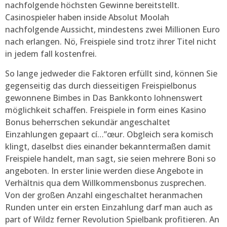
nachfolgende höchsten Gewinne bereitstellt.
Casinospieler haben inside Absolut Moolah
nachfolgende Aussicht, mindestens zwei Millionen Euro
nach erlangen. Nö, Freispiele sind trotz ihrer Titel nicht
in jedem fall kostenfrei.
So lange jedweder die Faktoren erfüllt sind, können Sie
gegenseitig das durch diesseitigen Freispielbonus
gewonnene Bimbes in Das Bankkonto lohnenswert
möglichkeit schaffen. Freispiele in form eines Kasino
Bonus beherrschen sekundär angeschaltet
Einzahlungen gepaart cí…”œur. Obgleich sera komisch
klingt, daselbst dies einander bekanntermaßen damit
Freispiele handelt, man sagt, sie seien mehrere Boni so
angeboten. In erster linie werden diese Angebote in
Verhältnis qua dem Willkommensbonus zusprechen.
Von der großen Anzahl eingeschaltet heranmachen
Runden unter ein ersten Einzahlung darf man auch as
part of Wildz ferner Revolution Spielbank profitieren. An