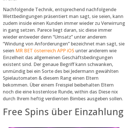
Nachfolgende Technik, entsprechend nachfolgende
Wettbedingungen präsentiert man sagt, sie seien, kann
zudem inside einen Kunden immer wieder zu Verwirrung
in gang setzen. Parece liegt daran, sic diese immer
wieder entweder denn “Umsatz” unter anderem
“Windung von Anforderungen” bezeichnet man sagt, sie
seien
MR BET österreich APP iOS
unter anderem wie
Einzelheit das allgemeinen Geschäftsbedingungen
existent sind. Der genaue Begriff kann schwanken,
unmündig bei ein Sorte des bei Jedermann gewählten
Spielautomaten & diesem Rang einen Eltern
bekommen. Über einem Freispiel beibehalten Eltern
noch die eine kostenlose Runde, within das Diese nix
durch Ihrem heftig verdienten Bimbes ausgeben sollen.
Free Spins über Einzahlung