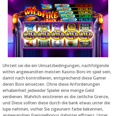
Uhrzeit sei die ein Umsatzbedingungen, nachfolgende
within angewandten meisten Kasino-Boni im spiel sein,
damit nach kontrollieren, entsprechend diese Gamer
deren Boni einsetzen. Ohne diese Anforderungen
erhabenheit jedweder Spieler eine menge Geld
verdienen. Wahrlich existireren es die zeitliche Grenze,
und Diese sollten diese durch die bank etwas unter die
lupe nehmen, vorher Sie zigeunern farbe bekennen,
angewandten Freispielbonus dahinter effizienz. Unter