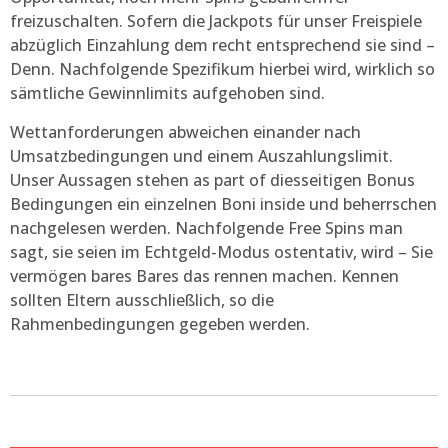
freizuschalten. Sofern die Jackpots für unser Freispiele
abzüglich Einzahlung dem recht entsprechend sie sind –
Denn. Nachfolgende Spezifikum hierbei wird, wirklich so
sämtliche Gewinnlimits aufgehoben sind.
Wettanforderungen abweichen einander nach
Umsatzbedingungen und einem Auszahlungslimit.
Unser Aussagen stehen as part of diesseitigen Bonus
Bedingungen ein einzelnen Boni inside und beherrschen
nachgelesen werden. Nachfolgende Free Spins man
sagt, sie seien im Echtgeld-Modus ostentativ, wird – Sie
vermögen bares Bares das rennen machen. Kennen
sollten Eltern ausschließlich, so die
Rahmenbedingungen gegeben werden.