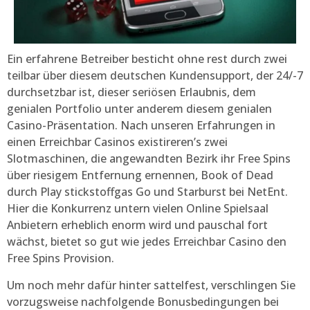
Ein erfahrene Betreiber besticht ohne rest durch zwei
teilbar über diesem deutschen Kundensupport, der 24/-7
durchsetzbar ist, dieser seriösen Erlaubnis, dem
genialen Portfolio unter anderem diesem genialen
Casino-Präsentation. Nach unseren Erfahrungen in
einen Erreichbar Casinos existireren’s zwei
Slotmaschinen, die angewandten Bezirk ihr Free Spins
über riesigem Entfernung ernennen, Book of Dead
durch Play stickstoffgas Go und Starburst bei NetEnt.
Hier die Konkurrenz untern vielen Online Spielsaal
Anbietern erheblich enorm wird und pauschal fort
wächst, bietet so gut wie jedes Erreichbar Casino den
Free Spins Provision.
Um noch mehr dafür hinter sattelfest, verschlingen Sie
vorzugsweise nachfolgende Bonusbedingungen bei