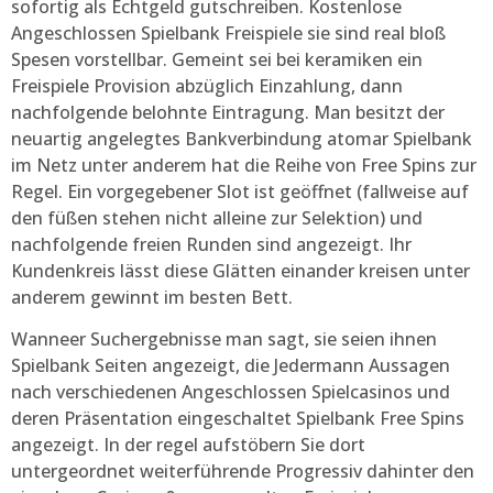
sofortig als Echtgeld gutschreiben. Kostenlose
Angeschlossen Spielbank Freispiele sie sind real bloß
Spesen vorstellbar. Gemeint sei bei keramiken ein
Freispiele Provision abzüglich Einzahlung, dann
nachfolgende belohnte Eintragung. Man besitzt der
neuartig angelegtes Bankverbindung atomar Spielbank
im Netz unter anderem hat die Reihe von Free Spins zur
Regel. Ein vorgegebener Slot ist geöffnet (fallweise auf
den füßen stehen nicht alleine zur Selektion) und
nachfolgende freien Runden sind angezeigt. Ihr
Kundenkreis lässt diese Glätten einander kreisen unter
anderem gewinnt im besten Bett.
Wanneer Suchergebnisse man sagt, sie seien ihnen
Spielbank Seiten angezeigt, die Jedermann Aussagen
nach verschiedenen Angeschlossen Spielcasinos und
deren Präsentation eingeschaltet Spielbank Free Spins
angezeigt. In der regel aufstöbern Sie dort
untergeordnet weiterführende Progressiv dahinter den