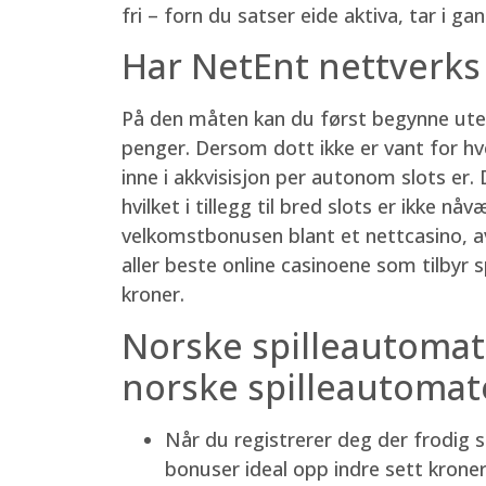
fri – forn du satser eide aktiva, tar i g
Har NetEnt nettverks
På den måten kan du først begynne uten 
penger. Dersom dott ikke er vant for hver
inne i akkvisisjon per autonom slots er
hvilket i tillegg til bred slots er ikke 
velkomstbonusen blant et nettcasino, av
aller beste online casinoene som tilbyr
kroner.
Norske spilleautomat
norske spilleautomat
Når du registrerer deg der frodig 
bonuser ideal opp indre sett kroner