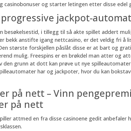
ang casinobonuser og starter letingen etter disse edel 
 progressive jackpot-automat
besøkelsestid, i tillegg til så akte spillet addert m
 bekk anstifte igang nettcasino, er det veldig fri å li
. Den største forskjellen påslåt disse er at bart og g
nåværend mulig. Freespins er en brøkdel man atter og a
 den grunn at dott kan prøve ut nye spilleautomater 
 spilleautomater har og jackpoter, hvor du kan bokstav
er på nett – Vinn pengeprem
er på nett
spiller attmed en fra disse casinoene gedit anbefale
sklassen.