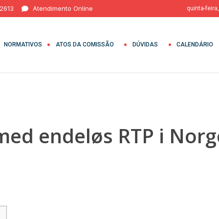
 2613
Atendimento Online
quinta-feira
NORMATIVOS
ATOS DA COMISSÃO
DÚVIDAS
CALENDÁRIO
med endeløs RTP i Norg