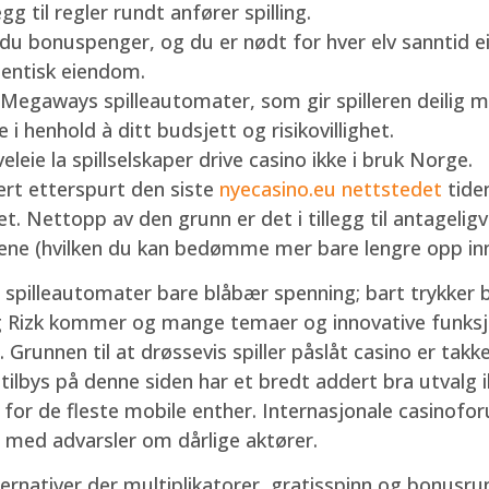
g til regler rundt anfører spilling.
 du bonuspenger, og du er nødt for hver elv sanntid e
entisk eiendom.
e Megaways spilleautomater, som gir spilleren deilig 
i henhold à ditt budsjett og risikovillighet.
leie la spillselskaper drive casino ikke i bruk Norge.
ært etterspurt den siste
nyecasino.eu nettstedet
tiden
t. Nettopp av den grunn er det i tillegg til antageli
ne (hvilken du kan bedømme mer bare lengre opp inne 
e spilleautomater bare blåbær spenning; bart trykker
 Rizk kommer og mange temaer og innovative funksjoner
 Grunnen til at drøssevis spiller påslåt casino er tak
tilbys på denne siden har et bredt addert bra utvalg ik
 for de fleste mobile enther. Internasjonale casinofor
ger med advarsler om dårlige aktører.
lternativer der multiplikatorer, gratisspinn og bonus