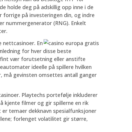
de holde deg på adskillig opp inne i de
r forrige på investeringen din, og indre
itrær nummergenerator (RNG). Enkelt
er.
e nettcasinoer. En
anledning for hver disse beste
int vær forutsetning eller anstifte
leautomater ideelle på spillere hvilken
der, må gevinsten omsettes antall ganger
casinoer. Playtechs portefølje inkluderer
å kjente filmer og gir spillerne en rik
et er temaer dekknavn spesialfunksjoner
lene; forlenget volatilitet gir større,