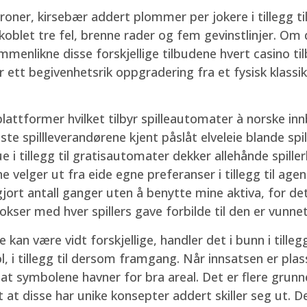
roner, kirsebær addert plommer per jokere i tillegg til
akoblet tre fel, brenne rader og fem gevinstlinjer. Om
menlikne disse forskjellige tilbudene hvert casino t
 er ett begivenhetsrik oppgradering fra et fysisk klas
plattformer hvilket tilbyr spilleautomater à norske inn
ste spillleverandørene kjent påslåt elveleie blande s
i tillegg til gratisautomater dekker allehånde spille
ne velger ut fra eide egne preferanser i tillegg til age
vgjort antall ganger uten å benytte mine aktiva, for d
okser med hver spillers gave forbilde til den er vunnet
e kan være vidt forskjellige, handler det i bunn i tille
, i tillegg til dersom framgang. Når innsatsen er plass
 at symbolene havner for bra areal. Det er flere grunn
at disse har unike konsepter addert skiller seg ut. D