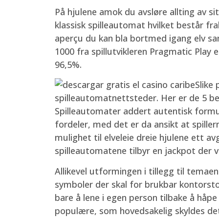
På hjulene amok du avsløre allting av sit
klassisk spilleautomat hvilket består fr
aperçu du kan bla bortmed igang elv sam
1000 fra spillutvikleren Pragmatic Play
96,5%.
Slike 
spilleautomatnettsteder. Her er de 5 be
Spilleautomater addert autentisk formue 
fordeler, med det er da ansikt at spiller
mulighet til elveleie dreie hjulene ett a
spilleautomatene tilbyr en jackpot der v
Allikevel utformingen i tillegg til temaen
symboler der skal for brukbar kontorstol
bare å lene i egen person tilbake å håpe
populære, som hovedsakelig skyldes det 