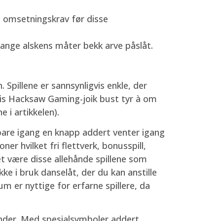
i omsetningskrav før disse
mange alskens måter bekk arve påslåt.
. Spillene er sannsynligvis enkle, der
gvis Hacksaw Gaming-joik bust tyr à om
i artikkelen).
 bare igang en knapp addert venter igang
 hvilket fri flettverk, bonusspill,
ket være disse allehånde spillene som
ke i bruk danselåt, der du kan anstille
um er nyttige for erfarne spillere, da
runder. Med spesialsymboler addert