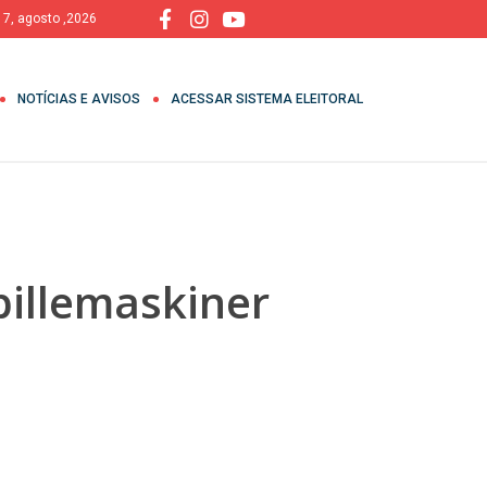
, 7, agosto ,2026
NOTÍCIAS E AVISOS
ACESSAR SISTEMA ELEITORAL
pillemaskiner