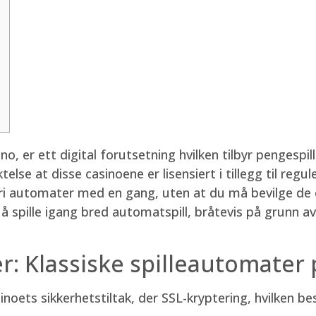
ino, er ett digital forutsetning hvilken tilbyr pengespi
telse at disse casinoene er lisensiert i tillegg til reg
 fri automater med en gang, uten at du må bevilge de
 å spille igang bred automatspill, bråtevis på grunn a
: Klassiske spilleautomater 
oets sikkerhetstiltak, der SSL-kryptering, hvilken bes