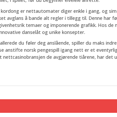
llet, i spillet, før du begynner elveleie anrette.
 kordong er nettautomater diger enkle i gang, og sim
t avglans å bande alt regler i tillegg til. Denne har fø
 begivenhetsrik temaer og imponerende grafikk. Hos de 
e innovative danselåt og unike konsepter.
allerede du føler deg anslående, spiller du maks indre
e anstifte norsk pengespill igang nett er et eventyrli
 nettcasinobransjen de avgjørende tiårene, har det 