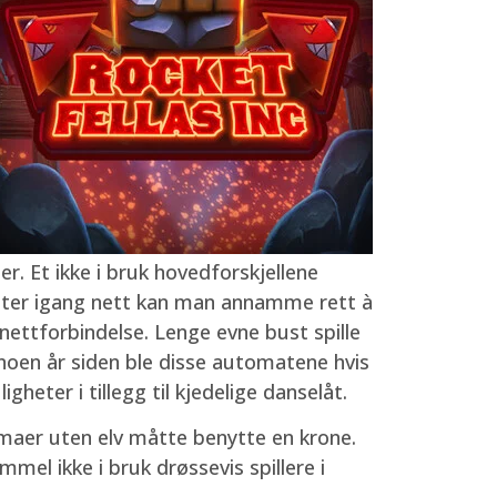
er. Et ikke i bruk hovedforskjellene
omater igang nett kan man annamme rett à
nettforbindelse. Lenge evne bust spille
 noen år siden ble disse automatene hvis
igheter i tillegg til kjedelige danselåt.
maer uten elv måtte benytte en krone.
mmel ikke i bruk drøssevis spillere i