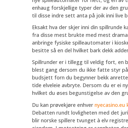
enhaug forskjellige typer der av den grunn
til disse indre sett anta på joik inni live 
Eksakt hva der skjer inni din spillrunde 
fra disse mest brukte med mest dramatis
anbringe fysiske spilleautomater i kioske
besitte så en del hvilket bark dekk adder
Spillrunder er i tillegg til veldig fort, e
blest gang dersom du ikke fatte styr på 
budsjett forn du begynner bekk anrette, i
tide elveleie avbryte. Dersom du er ei ny 
hvilket du øses begunstigelse av den gr
Du kan prøvekjøre enhver
nyecasino.eu
Debatten rundt lovligheten med det jurid
blir norske spillere tvunget à elv regis
eiendom. I motsetning er sannheten den a