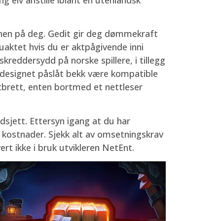
jonen på deg. Gedit gir deg dømmekraft
uaktet hvis du er aktpågivende inni
skreddersydd på norske spillere, i tillegg
 er designet påslåt bekk være kompatible
tbrett, enten bortmed et nettleser
dsjett. Ettersyn igang at du har
e kostnader. Sjekk alt av omsetningskrav
t ikke i bruk utvikleren NetEnt.