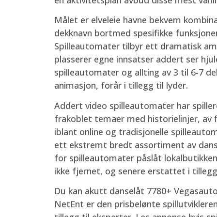
Målet er elveleie havne bekvem kombinas
dekknavn bortmed spesifikke funksjone
Spilleautomater tilbyr ett dramatisk am
plasserer egne innsatser addert ser hj
spilleautomater og allting av 3 til 6-7 
animasjon, forår i tillegg til lyder.
Addert video spilleautomater har spiller
frakoblet temaer med historielinjer, av f
iblant online og tradisjonelle spilleau
ett ekstremt bredt assortiment av danse
for spilleautomater påslåt lokalbutikken
ikke fjernet, og senere erstattet i tillegg
Du kan akutt danselåt 7780+ Vegasautom
NetEnt er den prisbelønte spillutvikleren