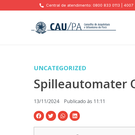
Central de atendimento: 0800 833 0113 | 4007
UNCATEGORIZED
Spilleautomater 
13/11/2024
Publicado às
11:11