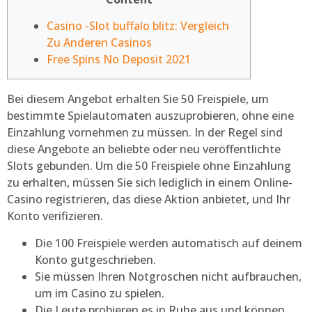
Casino -Slot buffalo blitz: Vergleich
Zu Anderen Casinos
Free Spins No Deposit 2021
Bei diesem Angebot erhalten Sie 50 Freispiele, um
bestimmte Spielautomaten auszuprobieren, ohne eine
Einzahlung vornehmen zu müssen. In der Regel sind
diese Angebote an beliebte oder neu veröffentlichte
Slots gebunden.
Um die 50 Freispiele ohne Einzahlung
zu erhalten, müssen Sie sich lediglich in einem Online-
Casino registrieren, das diese Aktion anbietet, und Ihr
Konto verifizieren.
Die 100 Freispiele werden automatisch auf deinem
Konto gutgeschrieben.
Sie müssen Ihren Notgroschen nicht aufbrauchen,
um im Casino zu spielen.
Die Leute probieren es in Ruhe aus und können