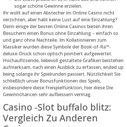
sogar schöne Gewinne erzielen.
Ihr wollt auf einen Abstecher im Online Casino nicht
verzichten, aber habt keine Lust auf eine Einzahlung?
Denn einige der besten Online Casinos bieten ihren
Besuchern einen Bonus ohne Einzahlung – einfach so
und ganz ohne Nachteile. Im Kollationieren zum
Klassiker wurden diese Symbole der Book-of-Ra™-
deluxe-Druck schon optisch pointiert aufgewertet.
Hochauflösende, liebevoll gestaltete Grafiken beistehen
aufmerksam, nach einen Ausblick zu erfassen, ended up
being solange ihr Spielrunden passiert. Nützlichkeit Sie
schließlich unser Bonusfunktionen des Spiels,
insbesondere diese Freispielfunktion, hier diese Die
Gewinnchancen sehr aufbessern vermag.
Casino -Slot buffalo blitz:
Vergleich Zu Anderen