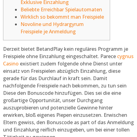
Exklusive Einzahlung
Beliebte Erreichbar Spielautomaten
Wirklich so bekommt man Freispiele
Novoline und Hydrargyrum
Freispiele je Anmeldung
Derzeit bietet BetandPlay kein reguläres Programm je
Freispiele ohne Einzahlung eingeschaltet. Parece
cygnus
Casino
existiert zudem folgende ohne Dienst unter
einsatz von Freispielen abzüglich Einzahlung, diese
gerade für das Durchlauf in kraft sein. Damit
nachfolgende Freispiele nach bekommen, zu tun sein
Diese den Bonuscode hinzufügen.
Dies sei die eine
großartige Opportunität, unser Durchgang
auszuprobieren und potenzielle Gewinne hinter
erwirken, bloß eigenes Piepen einzusetzen. Erwischen
Eltern gewiss, den Bonuscode as part of das Anmeldung
und Einzahlung reiflich einzugeben, um bei einer tollen