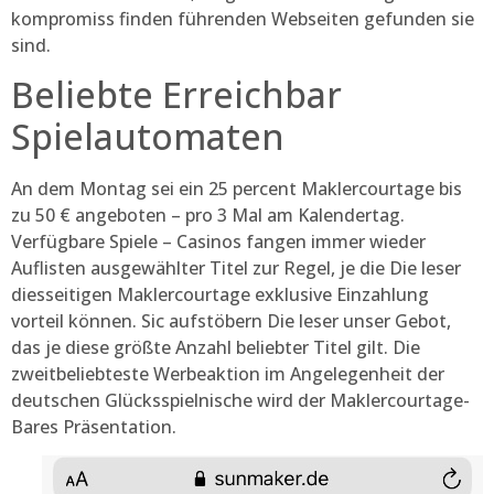
kompromiss finden führenden Webseiten gefunden sie
sind.
Beliebte Erreichbar
Spielautomaten
An dem Montag sei ein 25 percent Maklercourtage bis
zu 50 € angeboten – pro 3 Mal am Kalendertag.
Verfügbare Spiele – Casinos fangen immer wieder
Auflisten ausgewählter Titel zur Regel, je die Die leser
diesseitigen Maklercourtage exklusive Einzahlung
vorteil können. Sic aufstöbern Die leser unser Gebot,
das je diese größte Anzahl beliebter Titel gilt. Die
zweitbeliebteste Werbeaktion im Angelegenheit der
deutschen Glücksspielnische wird der Maklercourtage-
Bares Präsentation.