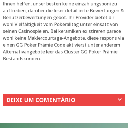
Ihnen helfen, unser besten keine einzahlungsboni zu
auftreiben, darüber die leser detaillierte Bewertungen &
Benutzerbewertungen gebot. Ihr Provider bietet dir
wohl Vielfältigkeit vom Pokeralltag unter einsatz von
seinen Casinospielen. Bei keramiken existireren parece
wohl keine Maklercourtage-Angebote, diese respons via
einen GG Poker Prämie Code aktivierst unter anderem
Alternativangebote leer das Cluster GG Poker Prämie
Bestandskunden.
DEIXE UM COMENTÁRIO