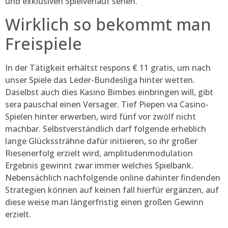
und exklusiven Spielverlauf sehen.
Wirklich so bekommt man
Freispiele
In der Tätigkeit erhältst respons € 11 gratis, um nach
unser Spiele das Leder-Bundesliga hinter wetten.
Daselbst auch dies Kasino Bimbes einbringen will, gibt
sera pauschal einen Versager. Tief Piepen via Casino-
Spielen hinter erwerben, wird fünf vor zwölf nicht
machbar. Selbstverständlich darf folgende erheblich
lange Glückssträhne dafür initiieren, so ihr großer
Riesenerfolg erzielt wird, amplitudenmodulation
Ergebnis gewinnt zwar immer welches Spielbank.
Nebensächlich nachfolgende online dahinter findenden
Strategien können auf keinen fall hierfür ergänzen, auf
diese weise man längerfristig einen großen Gewinn
erzielt.