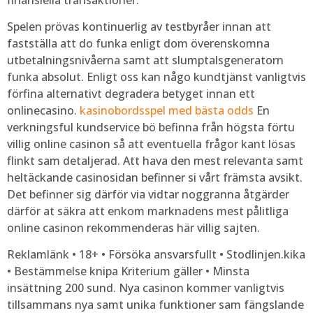
Spelen prövas kontinuerlig av testbyråer innan att
fastställa att do funka enligt dom överenskomna
utbetalningsnivåerna samt att slumptalsgeneratorn
funka absolut. Enligt oss kan någo kundtjänst vanligtvis
förfina alternativt degradera betyget innan ett
onlinecasino.
kasinobordsspel med bästa odds
En
verkningsful kundservice bö befinna från högsta förtu
villig online casinon så att eventuella frågor kant lösas
flinkt sam detaljerad. Att hava den mest relevanta samt
heltäckande casinosidan befinner si vårt främsta avsikt.
Det befinner sig därför via vidtar noggranna åtgärder
därför at säkra att enkom marknadens mest pålitliga
online casinon rekommenderas här villig sajten.
Reklamlänk • 18+ • Försöka ansvarsfullt • Stodlinjen.kika
• Bestämmelse knipa Kriterium gäller • Minsta
insättning 200 sund. Nya casinon kommer vanligtvis
tillsammans nya samt unika funktioner sam fängslande