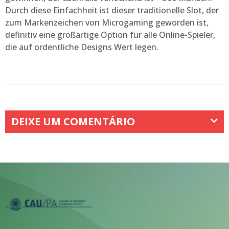
Durch diese Einfachheit ist dieser traditionelle Slot, der
zum Markenzeichen von Microgaming geworden ist,
definitiv eine großartige Option für alle Online-Spieler,
die auf ordentliche Designs Wert legen.
DEIXE UM COMENTÁRIO