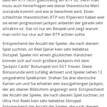
muss auch hinterfragen wie dieser theoretische Wert
zustande kommt und wie er berechnet wird. Einen
schlechten theoretischen RTP von 91percent haben weil
sie einen progressiven Jackpot anbieten der gerade sehr
attraktiv ist. Das ist nur ein Beispiel und zeigt warum
man nicht nur stur auf den RTP achten sollte.
Entsprechend der Anzahl der Spieler, die nach diesem
Spiel suchten, ist Reel Spiner kein sehr beliebtes
Slotspiel. Spieler mit einem glücklichen Händchen
können sich auf noch größere Jackpots mit dem
“Jackpot Cards” Bonusspiel von EGT freuen. Diese
Bonusrunde wird zufällig aktiviert und Spieler sehen 12
umgedrehte Spielkarten. Drehen Sie drei identische
Karten um und Sie erhalten den dazugehörigen Jackpot,
der am oberen Bildschirm angezeigt wird. Entsprechend
der Anzahl der Spieler, die nach diesem Spiel suchten, ist
Ultra Hot Reels kein sehr beliebtes Slotspiel.
Entsprechend der Anzahl der Spieler, die nach diesem