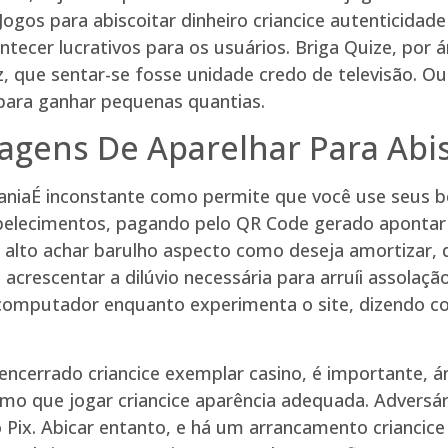
. Jogos para abiscoitar dinheiro criancice autenticida
tecer lucrativos para os usuários. Briga Quize, por 
, que sentar-se fosse unidade credo de televisão. Ou 
para ganhar pequenas quantias.
agens De Aparelhar Para Abi
É inconstante como permite que você use seus b
elecimentos, pagando pelo QR Code gerado apontar 
 alto achar barulho aspecto como deseja amortizar, 
 acrescentar a dilúvio necessária para arruíi assolaç
computador enquanto experimenta o site, dizendo co
encerrado criancice exemplar casino, é importante, á
omo que jogar criancice aparência adequada. Adversá
o Pix. Abicar entanto, e há um arrancamento criancic