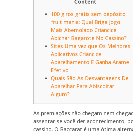
Content
100 giros grátis sem depósito
fruit mania: Qual Briga Jogo
Mais Abemolado Criancice
Abichar Bagarote No Cassino?
Sites Uma vez que Os Melhores
Aplicativos Criancice
Aparelhamento E Ganha Arame
Efetivo
Quais São As Desvantagens De
Aparelhar Para Abiscoitar
Algum?
As premiações não chegam nem chegado
assentar-se você der acontecimento, p
cassino. O Baccarat é uma ótima altern