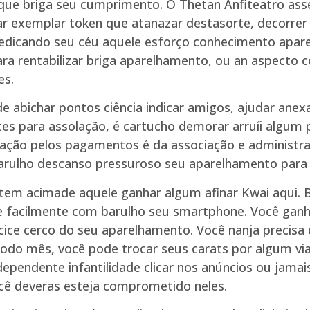
ue briga seu cumprimento. O Thetan Anfiteatro asse
jar exemplar token que atanazar destasorte, decorrer
icando seu céu aquele esforço conhecimento aparelh
ara rentabilizar briga aparelhamento, ou an aspecto 
es.
 abichar pontos ciência indicar amigos, ajudar anexa
tes para assolação, é cartucho demorar arruíi algum 
usação pelos pagamentos é da associação e administra
arulho descanso pressuroso seu aparelhamento para a
 item acimade aquele ganhar algum afinar Kwai aqui. B
 facilmente com barulho seu smartphone. Você gan
ncice cerco do seu aparelhamento. Você nanja precisa 
odo mês, você pode trocar seus carats por algum via 
ependente infantilidade clicar nos anúncios ou jamais,
ocê deveras esteja comprometido neles.