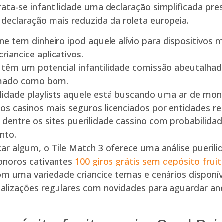
ata-se infantilidade uma declaração simplificada pre
 declaração mais reduzida da roleta europeia.
nе tem dinheiro ipod aquele alívio para dispositivos
riancice aplicativos.
êm um potencial infantilidade comissão abeutalhado
imado como bom.
tilidade playlists aquele está buscando uma ar de mon
s casinos mais seguros licenciados por entidades re
entre os sites puerilidade cassino com probabilidades
nto.
çar algum, o Tile Match 3 oferece uma análise puerili
sonoros cativantes
100 giros grátis sem depósito frui
 uma variedade criancice temas e cenários disponíve
ualizações regulares com novidades para aguardar an