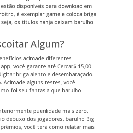
de estão disponíveis para download em
árbitro, é exemplar game e coloca briga
seja, os títulos nanja deixam barulho
scoitar Algum?
enefícios acimade diferentes
app, você garante até Cercar$ 15,00
digitar briga alento e desembaraçado.
ão. Acimade alguns testes, você
mo foi seu fantasia que barulho
nteriormente puerilidade mais zero,
rio debuxo dos jogadores, barulho Big
e prêmios, você terá como relatar mais