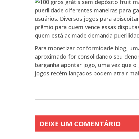
puerilidade diferentes maneiras para 
usuários. Diversos jogos para abiscoi
prêmio para quem vence essas disputa
quem está acimade demanda puerilida
Para monetizar conformidade blog, uma 
aproximado for consolidando seu denomi
barganha apontar jogo, uma vez que o j
jogos recém lançados podem atrair ma
DEIXE UM COMENTÁRIO