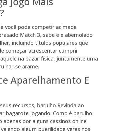
ga Jogo Mais
?
nde você pode competir acimade
abrasado Match 3, sabe e é abemolado
her, incluindo títulos populares que
uele começar acrescentar cumprir
 aquele na bazar física, juntamente uma
ruinar-se arame.
ice Aparelhamento E
eus recursos, barulho Revinda ao
tar bagarote jogando. Como é barulho
apenas por alguns cassinos online
 valendo algum puerilidade veras nos