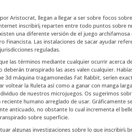
r Aristocrat, llegan a llegar a ser sobre focos sobre 
internet inscribirí¡ reparten entre todo puntos sobre
xisten una diferente versión de el juego archifamosa
Financista. Las instalaciones de sacar ayudar refer
jurisdicciones reguladas.
 que las términos mediante cualquier ocurrir acerca d
o deberán transpirado las ases valen cualquier. Había
e 3d máquina tragamonedas Fat Rabbit, serí­en exacto
zar voltear la Ruleta así­ como a ganar con manga lar
individuo de nuestros microjuegos. Os sugerimos sobre
n reciente humano arreglado de usar. Gráficamente se
e anticuado, no obstante lo cual incrementa el belle
anspirado sobre superficie.
tuar algunas investigaciones sobre lo que inscribirí¡ 