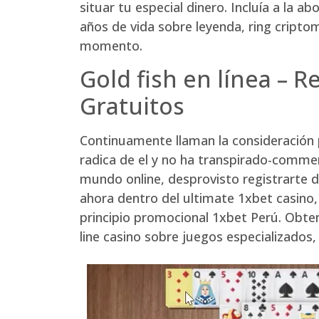
situar tu especial dinero. Incluía a la 
años de vida sobre leyenda, ring crip
momento.
Gold fish en línea –
Gratuitos
Continuamente llaman la consideración p
radica de el y no ha transpirado-commer
mundo online, desprovisto registrarte 
ahora dentro del ultimate 1xbet casino
principio promocional 1xbet Perú. Obten
line casino sobre juegos especializados