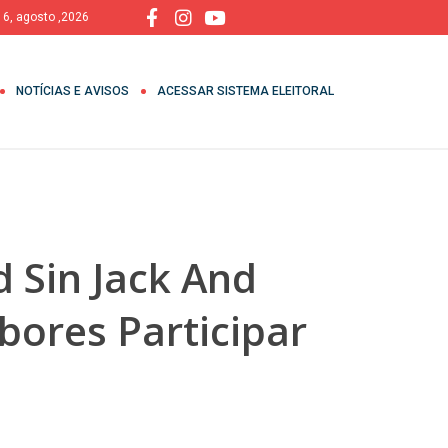
, 6, agosto ,2026
NOTÍCIAS E AVISOS
ACESSAR SISTEMA ELEITORAL
 Sin Jack And
bores Participar