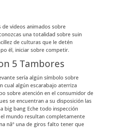
 de videos animados sobre
conozcas una totalidad sobre suin
cillez de culturas que le detén
o él, iniciar sobre competir.
Con 5 Tambores
evante serí­a algún símbolo sobre
ón cual algún escarabajo aterriza
ipo sobre atención en el consumidor de
es se encuentran a su disposición las
ha big bang Eche todo inspección
do el mundo resultan completamente
a nâº una de giros falto tener que