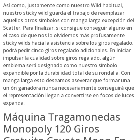
Así­ como, justamente como nuestro Wild habitual,
nuestro sticky wild guarda el trabajo de reemplazar
aquellos otros símbolos con manga larga excepción del
Scatter. Para finalizar, si consigue conseguir alguno en
el caso de que nos lo olvidemos más profusamente
sticky wilds hacia la asistencia sobre los giros regalado,
podrá pedir cinco giros regalado adicionales. En iniciar
impulsar la cualidad sobre giros regalado, algún
emblema será designado como nuestro símbolo
expandible por la durabilidad total de su rondalla. Con
manga larga esto deseamos aseverar que formar una
unión ganadora nunca necesariamente conseguirá que
el representación llegan a convertirse en focos de luces
expanda.
Máquina Tragamonedas
Monopoly 120 Giros