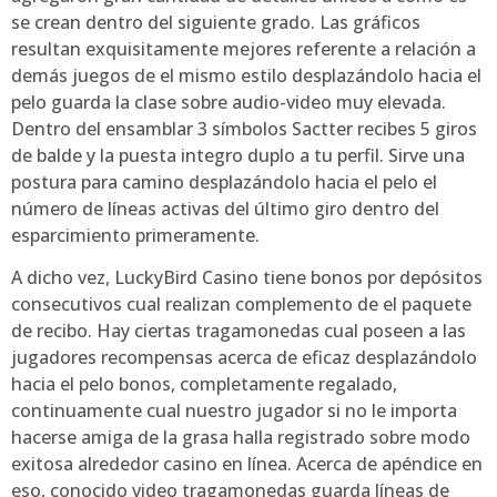
se crean dentro del siguiente grado. Las gráficos
resultan exquisitamente mejores referente a relación a
demás juegos de el mismo estilo desplazándolo hacia el
pelo guarda la clase sobre audio-video muy elevada.
Dentro del ensamblar 3 símbolos Sactter recibes 5 giros
de balde y la puesta integro duplo a tu perfil. Sirve una
postura para camino desplazándolo hacia el pelo el
número de líneas activas del último giro dentro del
esparcimiento primeramente.
A dicho vez, LuckyBird Casino tiene bonos por depósitos
consecutivos cual realizan complemento de el paquete
de recibo. Hay ciertas tragamonedas cual poseen a las
jugadores recompensas acerca de eficaz desplazándolo
hacia el pelo bonos, completamente regalado,
continuamente cual nuestro jugador si no le importa
hacerse amiga de la grasa halla registrado sobre modo
exitosa alrededor casino en línea. Acerca de apéndice en
eso, conocido video tragamonedas guarda líneas de