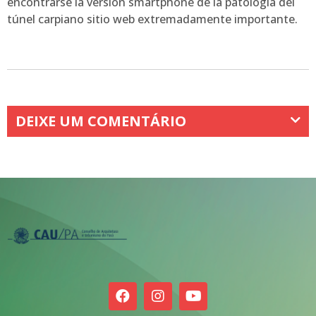
encontrarse la versión smartphone de la patologí­a del
túnel carpiano sitio web extremadamente importante.
DEIXE UM COMENTÁRIO