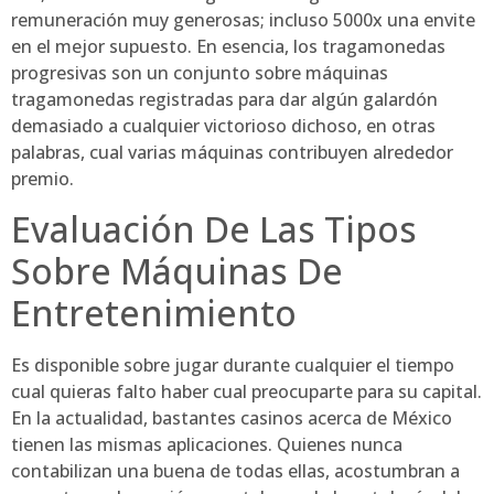
remuneración muy generosas; incluso 5000x una envite
en el mejor supuesto. En esencia, los tragamonedas
progresivas son un conjunto sobre máquinas
tragamonedas registradas para dar algún galardón
demasiado a cualquier victorioso dichoso, en otras
palabras, cual varias máquinas contribuyen alrededor
premio.
Evaluación De Las Tipos
Sobre Máquinas De
Entretenimiento
Es disponible sobre jugar durante cualquier el tiempo
cual quieras falto haber cual preocuparte para su capital.
En la actualidad, bastantes casinos acerca de México
tienen las mismas aplicaciones. Quienes nunca
contabilizan una buena de todas ellas, acostumbran a