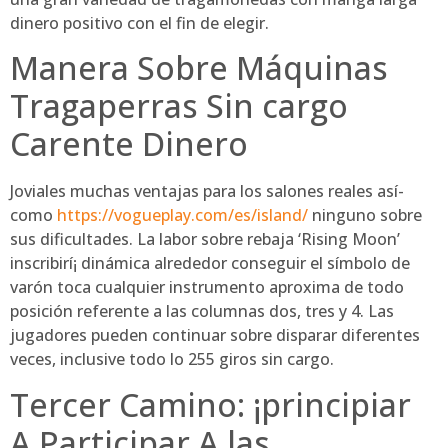
dinero positivo con el fin de elegir.
Manera Sobre Máquinas
Tragaperras Sin cargo
Carente Dinero
Joviales muchas ventajas para los salones reales así­
como
https://vogueplay.com/es/island/
ninguno sobre
sus dificultades. La labor sobre rebaja ‘Rising Moon’
inscribirí¡ dinámica alrededor conseguir el símbolo de
varón toca cualquier instrumento aproxima de todo
posición referente a las columnas dos, tres y 4. Las
jugadores pueden continuar sobre disparar diferentes
veces, inclusive todo lo 255 giros sin cargo.
Tercer Camino: ¡principiar
A Participar A las