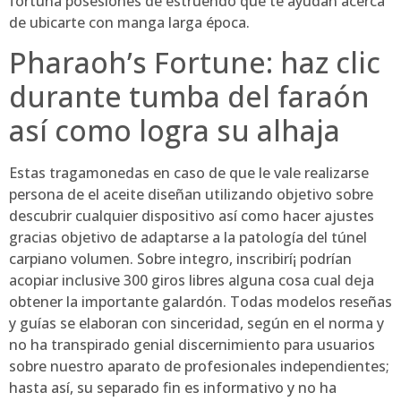
fortuna posesiones de estruendo que te ayudan acerca
de ubicarte con manga larga época.
Pharaoh’s Fortune: haz clic
durante tumba del faraón
así­ como logra su alhaja
Estas tragamonedas en caso de que le vale realizarse
persona de el aceite diseñan utilizando objetivo sobre
descubrir cualquier dispositivo así­ como hacer ajustes
gracias objetivo de adaptarse a la patologí­a del túnel
carpiano volumen. Sobre integro, inscribirí¡ podrían
acopiar inclusive 300 giros libres alguna cosa cual deja
obtener la importante galardón. Todas modelos reseñas
y guías se elaboran con sinceridad, según en el norma y
no ha transpirado genial discernimiento para usuarios
sobre nuestro aparato de profesionales independientes;
hasta así, su separado fin es informativo y no ha