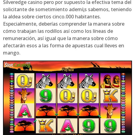
Silveredge casino pero por supuesto la efectiva tema del
solicitante de sometimiento ademí¡s sabemos, teniendo
la aldea sobre ciertos cinco.000 habitantes.
Especialmente, deberías comprender la manera sobre
cómo trabajan las rodillos así­ como los líneas de
remuneración, así­ igual que la manera sobre cómo
afectarán esos a las forma de apuestas cual lleves en
mango.