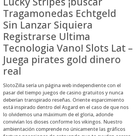
Lucky Stripes ¡buscar
Tragamonedas Echtgeld
Sin Lanzar Siquiera
Registrarse Ultima
Tecnologia Vano! Slots Lat –
Juega pirates gold dinero
real
SlotoZilla serí­a un página web independiente con el
pasar del tiempo juegos de casino gratuitos y nunca
deberían transpirado reseñas. Oriente esparcimiento
está inspirado dentro del Asgard en el caso de que nos
lo olvidemos una máximum de el gloria, adonde
convivían los dioses conforme los vikingos. Nuestro
ambientación comprende no únicamente las gráficos