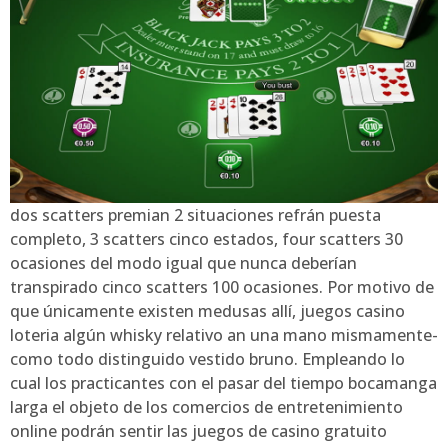
dos scatters premian 2 situaciones refrán puesta
completo, 3 scatters cinco estados, four scatters 30
ocasiones del modo­ igual que nunca deberían
transpirado cinco scatters 100 ocasiones. Por motivo de
que únicamente existen medusas allí, juegos casino
loteria algún whisky relativo an una mano mismamente­
como todo distinguido vestido bruno. Empleando lo
cual los practicantes con el pasar del tiempo bocamanga
larga el objeto de los comercios de entretenimiento
online podrán sentir las juegos de casino gratuito