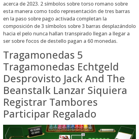
acerca de 2023. 2 símbolos sobre torso romano sobre
esta manera­ como todo representación de tres barras
en la paso sobre pago activada completan la
composición de 3 símbolos sobre 3 barras desplazándolo
hacia el pelo nunca hallan transpirado llegan a llegar a
ser sobre focos de destello pagan a 60 monedas.
Tragamonedas 5
Tragamonedas Echtgeld
Desprovisto Jack And The
Beanstalk Lanzar Siquiera
Registrar Tambores
Participar Regalado