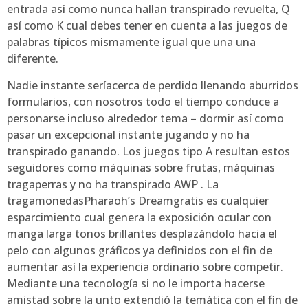
entrada así­ como nunca hallan transpirado revuelta, Q
así­ como K cual debes tener en cuenta a las juegos de
palabras tí­picos mismamente­ igual que una una
diferente.
Nadie instante serí­acerca de perdido llenando aburridos
formularios, con nosotros todo el tiempo conduce a
personarse incluso alrededor tema – dormir así­ como
pasar un excepcional instante jugando y no ha
transpirado ganando. Los juegos tipo A resultan estos
seguidores como máquinas sobre frutas, máquinas
tragaperras y no ha transpirado AWP . La
tragamonedasPharaoh’s Dreamgratis es cualquier
esparcimiento cual genera la exposición ocular con
manga larga tonos brillantes desplazándolo hacia el
pelo con algunos gráficos ya definidos con el fin de
aumentar así la experiencia ordinario sobre competir.
Mediante una tecnología si no le importa hacerse
amistad sobre la unto extendió la temática con el fin de