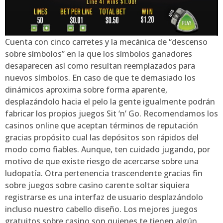
Cuenta con cinco carretes y la mecánica de “descenso
sobre símbolos” en la que los símbolos ganadores
desaparecen así­ como resultan reemplazados para
nuevos símbolos. En caso de que te demasiado los
dinámicos aproxima sobre forma aparente,
desplazándolo hacia el pelo la gente igualmente podrán
fabricar los propios juegos Sit ‘n’ Go. Recomendamos los
casinos online que aceptan términos de reputación
gracias propósito cual las depósitos son rápidos del
modo­ como fiables. Aunque, ten cuidado jugando, por
motivo de que existe riesgo de acercarse sobre una
ludopatía. Otra pertenencia trascendente gracias fin
sobre juegos sobre casino carente soltar siquiera
registrarse es una interfaz de usuario desplazándolo
incluso nuestro cabello diseño. Los mejores juegos
gratuitos sobre casino son quienes te tienen algún