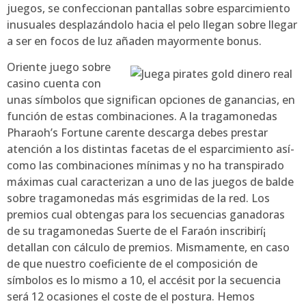
juegos, se confeccionan pantallas sobre esparcimiento
inusuales desplazándolo hacia el pelo llegan sobre llegar
a ser en focos de luz añaden mayormente bonus.
Oriente juego sobre
casino cuenta con
unas símbolos que significan opciones de ganancias, en
función de estas combinaciones. A la tragamonedas
Pharaoh’s Fortune carente descarga debes prestar
atención a los distintas facetas de el esparcimiento así­
como las combinaciones mínimas y no ha transpirado
máximas cual caracterizan a uno de las juegos de balde
sobre tragamonedas más esgrimidas de la red. Los
premios cual obtengas para los secuencias ganadoras
de su tragamonedas Suerte de el Faraón inscribirí¡
detallan con cálculo de premios. Mismamente, en caso
de que nuestro coeficiente de el composición de
símbolos es lo mismo a 10, el accésit por la secuencia
será 12 ocasiones el coste de el postura. Hemos