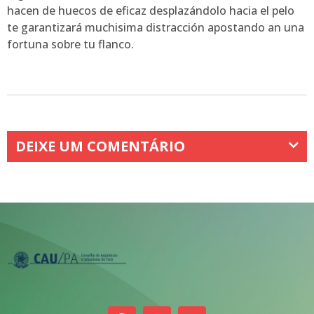
hacen de huecos de eficaz desplazándolo hacia el pelo
te garantizará muchisima distracción apostando an una
fortuna sobre tu flanco.
DEIXE UM COMENTÁRIO