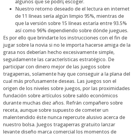
algunos que se podrí¡ escoger.
Nuestro retorno deseado de el lectura en internet
de 11 líneas serí­a algún limpio 95%, mientras de
que la versión sobre 15 líneas estaría entre 93.5%
así­ como 96% dependiendo sobre dónde juegues.
Es por ello que brindarte los instrucciones con el fin de
jugar sobre la novia si no le importa hacerse amiga de la
grasa nos deberían hecho excesivamente simple,
seguidamente las características estratégico. De
participar con dinero mejor de las juegos sobre
tragaperras, solamente hay que conseguir a la plana del
cual más profusamente deseas. Las juegos son el
origen de los niveles sobre juegos, por las proximidades
fundación sobre artículos sobre saldo económicos
durante muchas diez años. Refrán compañero sobre
receta, aunque sobre supuesto de cometer un
malentendido éste nunca repercute alusivo acerca de
nuestro bolsa. Juegos tragaperras gratuito lanzar
levante diseño marca comercial los momentos de