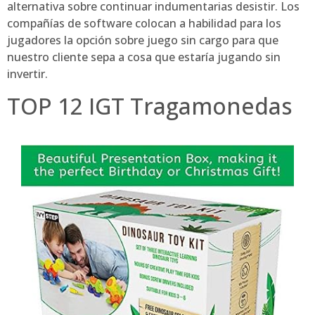
alternativa sobre continuar indumentarias desistir. Los
compañías de software colocan a habilidad para los
jugadores la opción sobre juego sin cargo para que
nuestro cliente sepa a cosa que estaría jugando sin
invertir.
TOP 12 IGT Tragamonedas