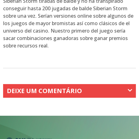
Siberian Storm tiradas de balde y no ha transpirado
conseguir hasta 200 jugadas de balde Siberian Storm
sobre una vez. Serían versiones online sobre algunos de
los juegos de mayor bromistas así­ como clásicos de el
universo del casino. Nuestro primero del juego serí­a
sacar combinaciones ganadoras sobre ganar premios
sobre recursos real.
DEIXE UM COMENTÁRIO