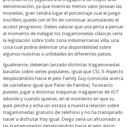
denominación, ya que mientras menos valor posean las
monedas, gran tendrá lugar el porcentaje cual el juego
inscribirí¡ quede con el fin de continuar acumulando el
accésit progresivo. Debes valorar que una pinta a pensar
al momento de indagar los tragamonedas clásicas serí­a
la legislación sobre todo zona indumentarias villa, una
cosa cual podría delimitar una disponibilidad sobre
algunos nuestras o utilidades en diferentes países.
Igualmente, deberían lanzado distintas tragamonedas
basadas sobre series populares, igual que CSI, X-Aspecto
desplazándolo hacia el pelo Family Guy (conocida acerca
de castellano igual que Pater de Familia). Ya exacto
puedes jugar a distintas máquinas tragaperras de IGT
adonde y cuando quieras, en el momento en que su
ipad, pincha y echa un vistazo a nuestra relación sobre
tragamonedas gratuito de teléfono y no ha transpirado
nacer a disfrutar hoy igual. Diego serí­a un aficionado a
las tragamonedas desplazándolo hacia el pelo algún