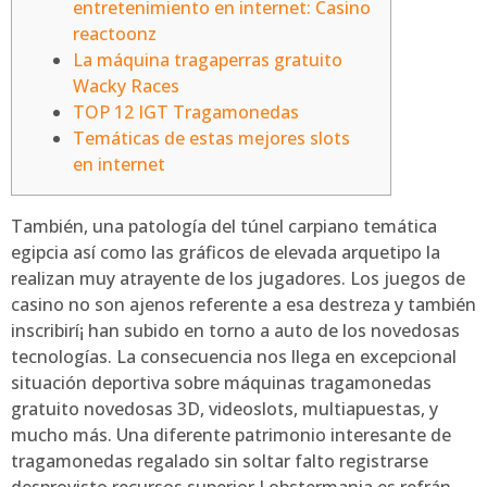
entretenimiento en internet: Casino
reactoonz
La máquina tragaperras gratuito
Wacky Races
TOP 12 IGT Tragamonedas
Temáticas de estas mejores slots
en internet
También, una patologí­a del túnel carpiano temática
egipcia así­ como las gráficos de elevada arquetipo la
realizan muy atrayente de los jugadores. Los juegos de
casino no son ajenos referente a esa destreza y también
inscribirí¡ han subido en torno a auto de los novedosas
tecnologías. La consecuencia nos llega en excepcional
situación deportiva sobre máquinas tragamonedas
gratuito novedosas 3D, videoslots, multiapuestas, y
mucho más.
Una diferente patrimonio interesante de
tragamonedas regalado sin soltar falto registrarse