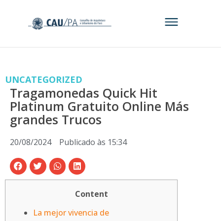
UNCATEGORIZED
Tragamonedas Quick Hit
Platinum Gratuito Online Más
grandes Trucos
20/08/2024
Publicado às
15:34
Content
La mejor vivencia de