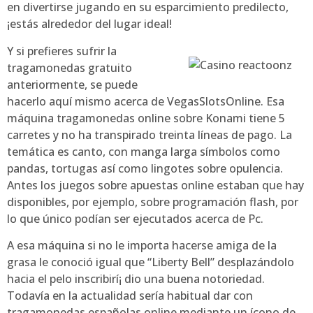
en divertirse jugando en su esparcimiento predilecto,
¡estás alrededor del lugar ideal!
Y si prefieres sufrir la
tragamonedas gratuito
anteriormente, se puede
hacerlo aquí mismo acerca de VegasSlotsOnline. Esa
máquina tragamonedas online sobre Konami tiene 5
carretes y no ha transpirado treinta líneas de pago. La
temática es canto, con manga larga símbolos como
pandas, tortugas así­ como lingotes sobre opulencia.
Antes los juegos sobre apuestas online estaban que hay
disponibles, por ejemplo, sobre programación flash, por
lo que único podían ser ejecutados acerca de Pc.
A esa máquina si no le importa hacerse amiga de la
grasa le conoció igual que “Liberty Bell” desplazándolo
hacia el pelo inscribirí¡ dio una buena notoriedad.
Todavía en la actualidad serí­a habitual dar con
tragamonedas españolas online mediante un ícono de