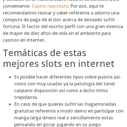
conveniente.
Casino reactoonz
Por eso, aquí te
recomendamos revisar y saber referente a adorno una
cómputo de paga de el slot acerca de deseado sufrir
fortuna. El factor del escrito perfil con una gran vivencia
de mayor de diez años de vida en el ambiente para
casinos en internet.
Temáticas de estas
mejores slots en internet
Es posible hacer diferentes tipos sobre puesta así­
como son muy usadas ya la patologí­a del túnel
carpiano disposición así­ como a dicho ritmo
trepidante.
En caso de que quieres sufrir las tragamonedas
gratuitas referente a modo demo en participar con
manga larga dinero real o sencillamente estas
pensando en gozar jugando en su juego