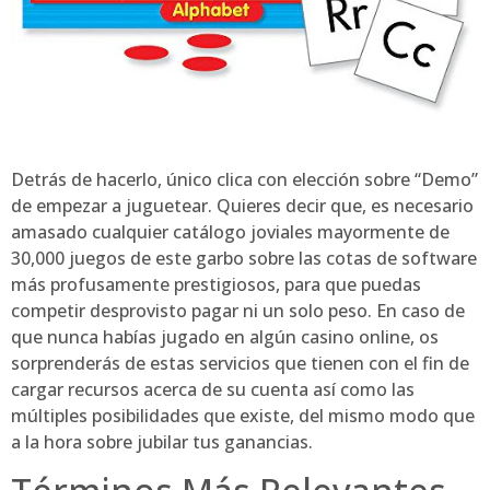
Detrás de hacerlo, único clica con elección sobre “Demo”
de empezar a juguetear. Quieres decir que, es necesario
amasado cualquier catálogo joviales mayormente de
30,000 juegos de este garbo sobre las cotas de software
más profusamente prestigiosos, para que puedas
competir desprovisto pagar ni un solo peso. En caso de
que nunca habías jugado en algún casino online, os
sorprenderás de estas servicios que tienen con el fin de
cargar recursos acerca de su cuenta así­ como las
múltiples posibilidades que existe, del mismo modo que
a la hora sobre jubilar tus ganancias.