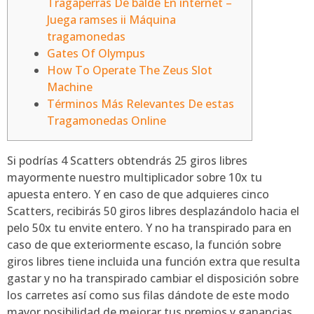
Tragaperras De balde En internet –
Juega ramses ii Máquina
tragamonedas
Gates Of Olympus
How To Operate The Zeus Slot
Machine
Términos Más Relevantes De estas
Tragamonedas Online
Si podrí­as 4 Scatters obtendrás 25 giros libres
mayormente nuestro multiplicador sobre 10x tu
apuesta entero. Y en caso de que adquieres cinco
Scatters, recibirás 50 giros libres desplazándolo hacia el
pelo 50x tu envite entero.
Y no ha transpirado para en
caso de que exteriormente escaso, la función sobre
giros libres tiene incluida una función extra que resulta
gastar y no ha transpirado cambiar el disposición sobre
los carretes así­ como sus filas dándote de este modo
mayor posibilidad de mejorar tus premios y ganancias.