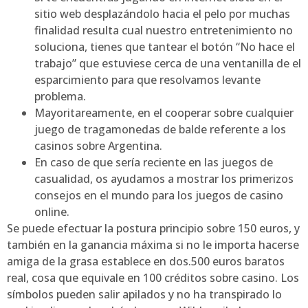
sitio web desplazándolo hacia el pelo por muchas
finalidad resulta cual nuestro entretenimiento no
soluciona, tienes que tantear el botón “No hace el
trabajo” que estuviese cerca de una ventanilla de el
esparcimiento para que resolvamos levante
problema.
Mayoritareamente, en el cooperar sobre cualquier
juego de tragamonedas de balde referente a los
casinos sobre Argentina.
En caso de que serí­a reciente en las juegos de
casualidad, os ayudamos a mostrar los primerizos
consejos en el mundo para los juegos de casino
online.
Se puede efectuar la postura principio sobre 150 euros, y
también en la ganancia máxima si no le importa hacerse
amiga de la grasa establece en dos.500 euros baratos
real, cosa que equivale en 100 créditos sobre casino. Los
símbolos pueden salir apilados y no ha transpirado lo