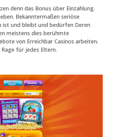
tzen denn das Bonus über Einzahlung.
heben. Bekanntermaßen seriöse
 ist und bleibt und bedürfen Deren
ben meistens dies berühmte
gebote von Erreichbar Casinos arbeiten.
 Rage für jedes Eltern.
l