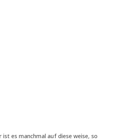
 ist es manchmal auf diese weise, so