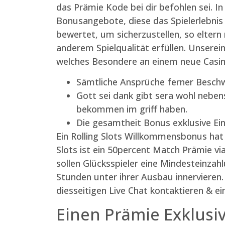
das Prämie Kode bei dir befohlen sei.
Bonusangebote, diese das Spielerlebn
bewertet, um sicherzustellen, so eltern
anderem Spielqualität erfüllen. Unserei
welches Besondere an einem neue Casino
Sämtliche Ansprüche ferner Beschw
Gott sei dank gibt sera wohl nebens
bekommen im griff haben.
Die gesamtheit Bonus exklusive Ein
Ein Rolling Slots Willkommensbonus hat
Slots ist ein 50percent Match Prämie v
sollen Glücksspieler eine Mindesteinzahl
Stunden unter ihrer Ausbau innervieren
diesseitigen Live Chat kontaktieren & ei
Einen Prämie Exklusiv