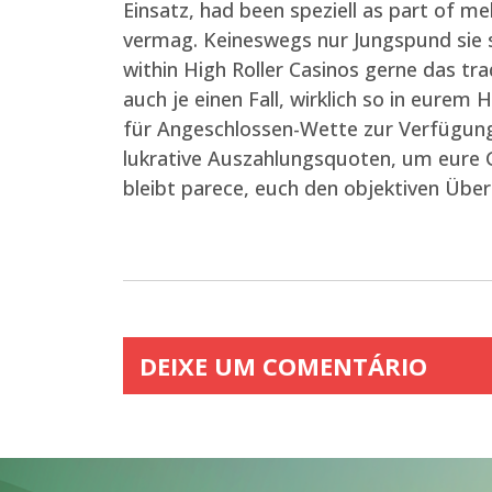
Einsatz, had been speziell as part of m
vermag. Keineswegs nur Jungspund sie s
within High Roller Casinos gerne das tra
auch je einen Fall, wirklich so in eur
für Angeschlossen-Wette zur Verfügung
lukrative Auszahlungsquoten, um eure G
bleibt parece, euch den objektiven Übers
DEIXE UM COMENTÁRIO