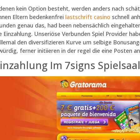
denen kein Option besteht, werden anders nach schä
nnen Eltern bedenkenfrei
lastschrift casino
schnell an
Kunden genau das, had been nebensächlich eingehalten
de Einzahlung. Unseriöse Verbunden Spiel Provider ha
 allemal den diversifizieren Kurve um selbige Bonusan
dig, ferner initiieren in der regel die eine Posten an
Einzahlung Im 7signs Spielsaa