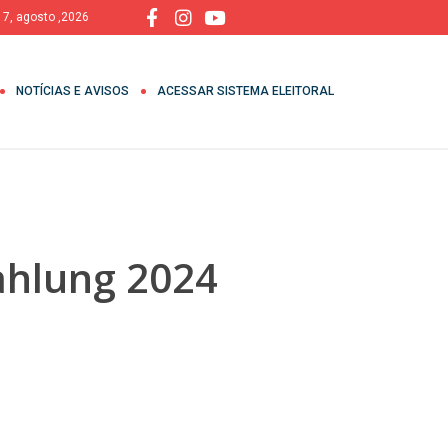
, 7, agosto ,2026
NOTÍCIAS E AVISOS
ACESSAR SISTEMA ELEITORAL
ahlung 2024