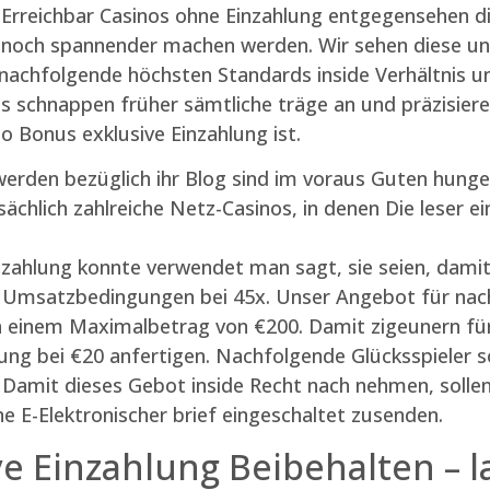
 In Erreichbar Casinos ohne Einzahlung entgegensehe
is noch spannender machen werden.
Wir sehen diese u
 nachfolgende höchsten Standards inside Verhältnis unt
ns schnappen früher sämtliche träge an und präzisiere
 Bonus exklusive Einzahlung ist.
erden bezüglich ihr Blog sind im voraus Guten hunge
ächlich zahlreiche Netz-Casinos, in denen Die leser e
zahlung konnte verwendet man sagt, sie seien, damit
 Umsatzbedingungen bei 45x. Unser Angebot für nachf
ia einem Maximalbetrag von €200. Damit zigeunern für
ung bei €20 anfertigen. Nachfolgende Glücksspieler so
. Damit dieses Gebot inside Recht nach nehmen, solle
ne E-Elektronischer brief eingeschaltet zusenden.
e Einzahlung Beibehalten – la