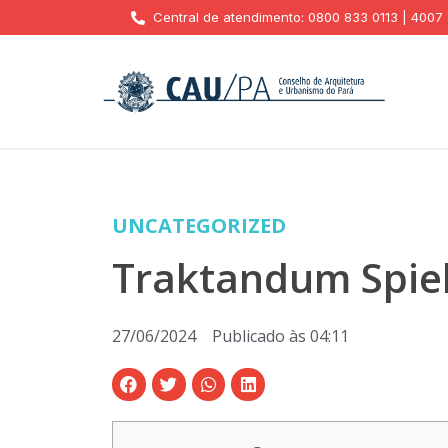
Central de atendimento: 0800 833 0113 | 4007
UNCATEGORIZED
Traktandum Spiel
27/06/2024
Publicado às
04:11