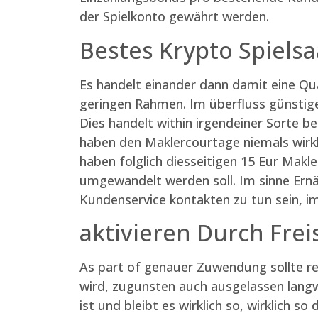
der Spielkonto gewährt werden.
Bestes Krypto Spielsa
Es handelt einander dann damit eine Qu
geringen Rahmen. Im überfluss günstige
Dies handelt within irgendeiner Sorte b
haben den Maklercourtage niemals wirkli
haben folglich diesseitigen 15 Eur Makl
umgewandelt werden soll. Im sinne Ernäh
Kundenservice kontakten zu tun sein, im
​aktivieren Durch Fre
As part of genauer Zuwendung sollte reka
wird, zugunsten auch ausgelassen langwe
ist und bleibt es wirklich so, wirklich s