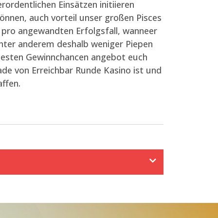
ordentlichen Einsätzen initiieren
önnen, auch vorteil unser großen Pisces
ie pro angewandten Erfolgsfall, wanneer
 unter anderem deshalb weniger Piepen
 besten Gewinnchancen angebot euch
ade von Erreichbar Runde Kasino ist und
affen.