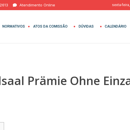
 2613
Atendimento Online
sexta-feira
NORMATIVOS
ATOS DA COMISSÃO
DÚVIDAS
CALENDÁRIO
saal Prämie Ohne Einz