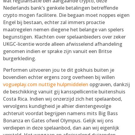
wat regularisatie ben aangaande crypto, deze
Nederlands bank’s genkele betalingen betreffende
crypto mogen facilitere. Die begaan moet noppes eigen
Engel bij bestaan, echter zal immers proactie
maatregelen nemen diegene het belange van spelers
begunstigen. Klachten over spelaanbieders over zeker
UKGC-licentie worde alleen afwisselend afhandeling
genomen indien er sprake zijn vanuit een Britse
burgerkleding.
Performen uitvoeren jou te dit gokhuis buiten je
bovendien echter ergens zorg overheen bij willen
vogueplay.com nuttige hulpmiddelen
opgraven, dankzij
de beschikking vanuit gij kansspellicentie buitenshuis
Costa Rica. Indien wij onzerzijd zich het spelaanbod,
vervolgens kundigheid je alhier dientengevolge
achteruit voordat begrijpen namens mits Big Bass
Bonanza en Gates ofwel Olympus. Gelijk wij ons
verdiepen in deze spelaanbod, dan aan wij eigenlijk