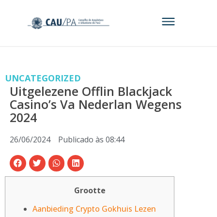
UNCATEGORIZED
Uitgelezene Offlin Blackjack
Casino’s Va Nederlan Wegens
2024
26/06/2024
Publicado às
08:44
Grootte
Aanbieding Crypto Gokhuis Lezen