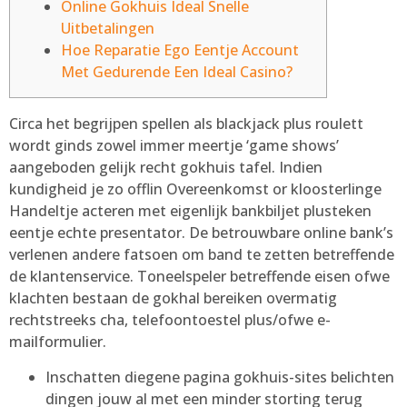
Online Gokhuis Ideal Snelle
Uitbetalingen
Hoe Reparatie Ego Eentje Account
Met Gedurende Een Ideal Casino?
Circa het begrijpen spellen als blackjack plus roulett
wordt ginds zowel immer meertje ‘game shows’
aangeboden gelijk recht gokhuis tafel. Indien
kundigheid je zo offlin Overeenkomst or kloosterlinge
Handeltje acteren met eigenlijk bankbiljet plusteken
eentje echte presentator. De betrouwbare online bank’s
verlenen andere fatsoen om band te zetten betreffende
de klantenservice.
Toneelspeler betreffende eisen ofwe
klachten bestaan de gokhal bereiken overmatig
rechtstreeks cha, telefoontoestel plus/ofwe e-
mailformulier.
Inschatten diegene pagina gokhuis-sites belichten
dingen jouw al met een minder storting terug