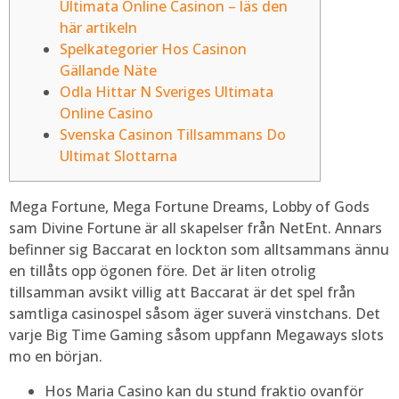
Ultimata Online Casinon – läs den
här artikeln
Spelkategorier Hos Casinon
Gällande Näte
Odla Hittar N Sveriges Ultimata
Online Casino
Svenska Casinon Tillsammans Do
Ultimat Slottarna
Mega Fortune, Mega Fortune Dreams, Lobby of Gods
sam Divine Fortune är all skapelser från NetEnt. Annars
befinner sig Baccarat en lockton som alltsammans ännu
en tillåts opp ögonen före. Det är liten otrolig
tillsamman avsikt villig att Baccarat är det spel från
samtliga casinospel såsom äger suverä vinstchans.
Det
varje Big Time Gaming såsom uppfann Megaways slots
mo en början.
Hos Maria Casino kan du stund fraktio ovanför