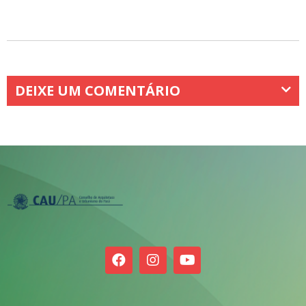
DEIXE UM COMENTÁRIO