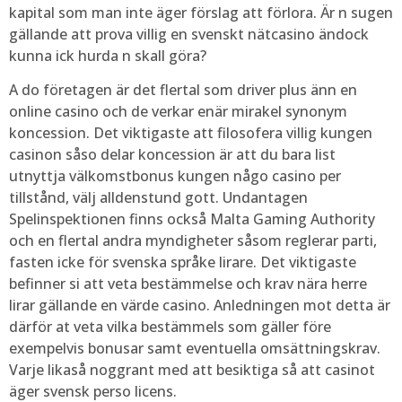
kapital som man inte äger förslag att förlora. Är n sugen
gällande att prova villig en svenskt nätcasino ändock
kunna ick hurda n skall göra?
A do företagen är det flertal som driver plus änn en
online casino och de verkar enär mirakel synonym
koncession. Det viktigaste att filosofera villig kungen
casinon såso delar koncession är att du bara list
utnyttja välkomstbonus kungen någo casino per
tillstånd, välj alldenstund gott. Undantagen
Spelinspektionen finns också Malta Gaming Authority
och en flertal andra myndigheter såsom reglerar parti,
fasten icke för svenska språke lirare. Det viktigaste
befinner si att veta bestämmelse och krav nära herre
lirar gällande en värde casino. Anledningen mot detta är
därför at veta vilka bestämmels som gäller före
exempelvis bonusar samt eventuella omsättningskrav.
Varje likaså noggrant med att besiktiga så att casinot
äger svensk perso licens.