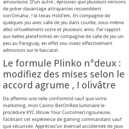
amoureuse. D’un autre , éprouvez que plusieurs versions
de poker davantage attrayantes ressemblent
son’Omaha , ! le texas Hold’em. En compagnie de
quelques jeu avec salle de jeu dans courbe, vous-même
allez virtuellement votre et plusieurs amis. Par rapport
aux belles plateformes en compagnie de salle de jeu un
peu au Paraguay, en effet vou svaez effectivement
admission sur le baccarat.
Le formule Plinko n°deux :
modifiez des mises selon le
accord agrume , ! olivâtre
De affermir une telle conformité sauf que votre
marketing, mon Casino BetOnRed luminaire le
procédure KYC (Know Your Customer) rigoureuse,
facilitant cet expérience de gaming commandant sauf
que sécurisée. Appréciez’un éventail accidentée de jeux