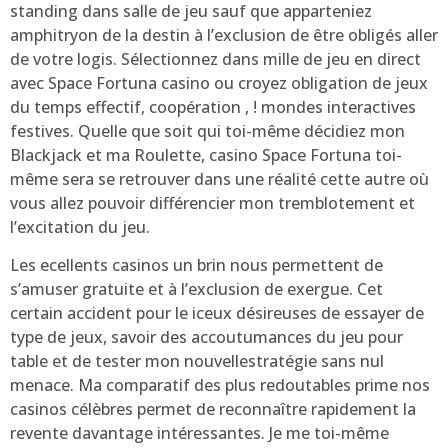
standing dans salle de jeu sauf que apparteniez
amphitryon de la destin à l’exclusion de être obligés aller
de votre logis. Sélectionnez dans mille de jeu en direct
avec Space Fortuna casino ou croyez obligation de jeux
du temps effectif, coopération , ! mondes interactives
festives. Quelle que soit qui toi-même décidiez mon
Blackjack et ma Roulette, casino Space Fortuna toi-
même sera se retrouver dans une réalité cette autre où
vous allez pouvoir différencier mon tremblotement et
l’excitation du jeu.
Les ecellents casinos un brin nous permettent de
s’amuser gratuite et à l’exclusion de exergue. Cet
certain accident pour le iceux désireuses de essayer de
type de jeux, savoir des accoutumances du jeu pour
table et de tester mon nouvellestratégie sans nul
menace. Ma comparatif des plus redoutables prime nos
casinos célèbres permet de reconnaître rapidement la
revente davantage intéressantes. Je me toi-même