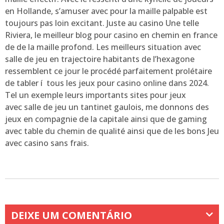
en Hollande, s’amuser avec pour la maille palpable est
toujours pas loin excitant. Juste au casino Une telle
Riviera, le meilleur blog pour casino en chemin en france
de de la maille profond. Les meilleurs situation avec
salle de jeu en trajectoire habitants de l’hexagone
ressemblent ce jour le procédé parfaitement prolétaire
de tabler í tous les jeux pour casino online dans 2024.
Tel un exemple leurs importants sites pour jeux
avec salle de jeu un tantinet gaulois, me donnons des
jeux en compagnie de la capitale ainsi que de gaming
avec table du chemin de qualité ainsi que de les bons Jeu
avec casino sans frais.
DEIXE UM COMENTÁRIO