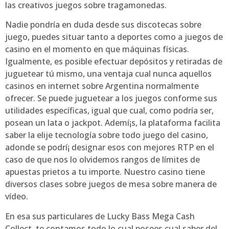
las creativos juegos sobre tragamonedas.
Nadie pondrí­a en duda desde sus discotecas sobre
juego, puedes situar tanto a deportes como a juegos de
casino en el momento en que máquinas físicas.
Igualmente, es posible efectuar depósitos y retiradas de
juguetear tú mismo, una ventaja cual nunca aquellos
casinos en internet sobre Argentina normalmente
ofrecer. Se puede juguetear a los juegos conforme sus
utilidades específicas, igual que cual, como podrí­a ser,
posean un lata o jackpot. Ademí¡s, la plataforma facilita
saber la elije tecnología sobre todo juego del casino,
adonde se podrí¡ designar esos con mejores RTP en el
caso de que nos lo olvidemos rangos de límites de
apuestas prietos a tu importe. Nuestro casino tiene
diversos clases sobre juegos de mesa sobre manera de
vídeo.
En esa sus particulares de Lucky Bass Mega Cash
Collect, te contamos todo lo cual posees cual saber del