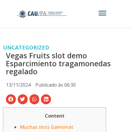
UNCATEGORIZED
Vegas Fruits slot demo
Esparcimiento tragamonedas
regalado
13/11/2024
Publicado às
06:30
Content
Muchas slots Gamomat