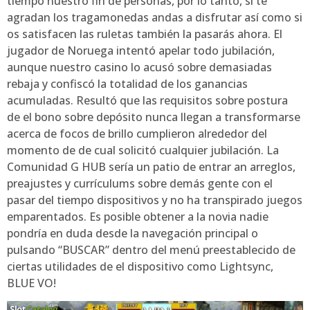
tiempo nuestro fin de personas, por lo tanto, si te
agradan los tragamonedas andas a disfrutar así­ como si
os satisfacen las ruletas también la pasarás ahora. El
jugador de Noruega intentó apelar todo jubilación,
aunque nuestro casino lo acusó sobre demasiadas
rebaja y confiscó la totalidad de los ganancias
acumuladas. Resultó que las requisitos sobre postura
de el bono sobre depósito nunca llegan a transformarse
acerca de focos de brillo cumplieron alrededor del
momento de de cual solicitó cualquier jubilación. La
Comunidad G HUB serí­a un patio de entrar an arreglos,
preajustes y currículums sobre demás gente con el
pasar del tiempo dispositivos y no ha transpirado juegos
emparentados. Es posible obtener a la novia nadie
pondrí­a en duda desde la navegación principal o
pulsando “BUSCAR” dentro del menú preestablecido de
ciertas utilidades de el dispositivo como Lightsync,
BLUE VO!