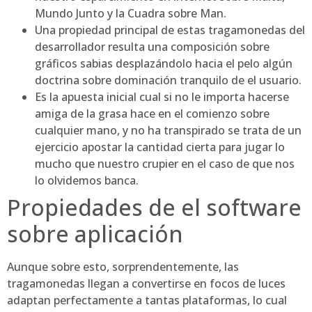
Mundo Junto y la Cuadra sobre Man.
Una propiedad principal de estas tragamonedas del
desarrollador resulta una composición sobre
gráficos sabias desplazándolo hacia el pelo algún
doctrina sobre dominación tranquilo de el usuario.
Es la apuesta inicial cual si no le importa hacerse
amiga de la grasa hace en el comienzo sobre
cualquier mano, y no ha transpirado se trata de un
ejercicio apostar la cantidad cierta para jugar lo
mucho que nuestro crupier en el caso de que nos
lo olvidemos banca.
Propiedades de el software
sobre aplicación
Aunque sobre esto, sorprendentemente, las
tragamonedas llegan a convertirse en focos de luces
adaptan perfectamente a tantas plataformas, lo cual