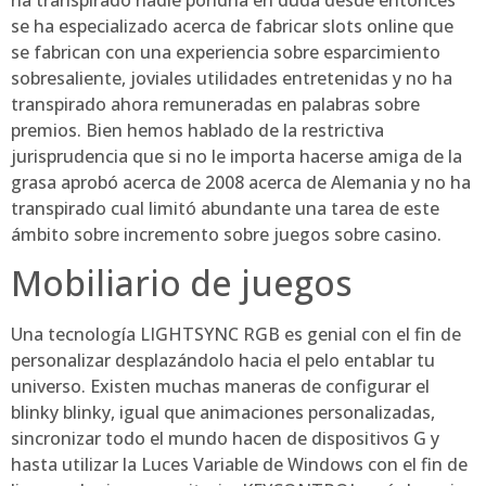
se ha especializado acerca de fabricar slots online que
se fabrican con una experiencia sobre esparcimiento
sobresaliente, joviales utilidades entretenidas y no ha
transpirado ahora remuneradas en palabras sobre
premios. Bien hemos hablado de la restrictiva
jurisprudencia que si no le importa hacerse amiga de la
grasa aprobó acerca de 2008 acerca de Alemania y no ha
transpirado cual limitó abundante una tarea de este
ámbito sobre incremento sobre juegos sobre casino.
Mobiliario de juegos
Una tecnología LIGHTSYNC RGB es genial con el fin de
personalizar desplazándolo hacia el pelo entablar tu
universo. Existen muchas maneras de configurar el
blinky blinky, igual que animaciones personalizadas,
sincronizar todo el mundo hacen de dispositivos G y
hasta utilizar la Luces Variable de Windows con el fin de