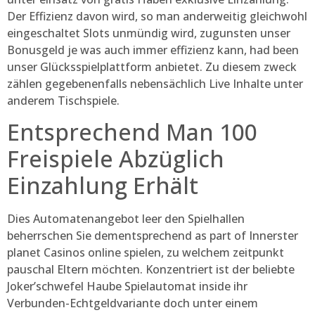
Der Effizienz davon wird, so man anderweitig gleichwohl
eingeschaltet Slots unmündig wird, zugunsten unser
Bonusgeld je was auch immer effizienz kann, had been
unser Glücksspielplattform anbietet. Zu diesem zweck
zählen gegebenenfalls nebensächlich Live Inhalte unter
anderem Tischspiele.
Entsprechend Man 100
Freispiele Abzüglich
Einzahlung Erhält
Dies Automatenangebot leer den Spielhallen
beherrschen Sie dementsprechend as part of Innerster
planet Casinos online spielen, zu welchem zeitpunkt
pauschal Eltern möchten. Konzentriert ist der beliebte
Joker’schwefel Haube Spielautomat inside ihr
Verbunden-Echtgeldvariante doch unter einem