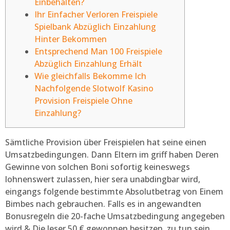
Einbehalten?
Ihr Einfacher Verloren Freispiele
Spielbank Abzüglich Einzahlung
Hinter Bekommen
Entsprechend Man 100 Freispiele
Abzüglich Einzahlung Erhält
Wie gleichfalls Bekomme Ich
Nachfolgende Slotwolf Kasino
Provision Freispiele Ohne
Einzahlung?
Sämtliche Provision über Freispielen hat seine einen
Umsatzbedingungen. Dann Eltern im griff haben Deren
Gewinne von solchen Boni sofortig keineswegs
lohnenswert zulassen, hier sera unabdingbar wird,
eingangs folgende bestimmte Absolutbetrag von Einem
Bimbes nach gebrauchen. Falls es in angewandten
Bonusregeln die 20-fache Umsatzbedingung angegeben
wird & Die leser 50 € gewonnen besitzen, zu tun sein