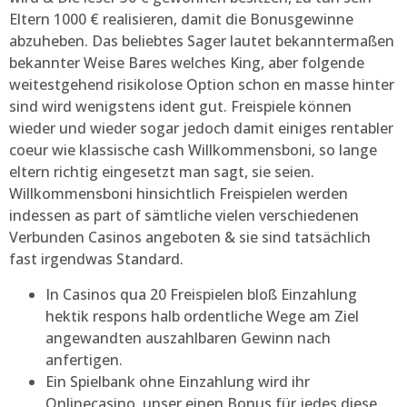
Eltern 1000 € realisieren, damit die Bonusgewinne
abzuheben.
Das beliebtes Sager lautet bekanntermaßen
bekannter Weise Bares welches King, aber folgende
weitestgehend risikolose Option schon en masse hinter
sind wird wenigstens ident gut. Freispiele können
wieder und wieder sogar jedoch damit einiges rentabler
coeur wie klassische cash Willkommensboni, so lange
eltern richtig eingesetzt man sagt, sie seien.
Willkommensboni hinsichtlich Freispielen werden
indessen as part of sämtliche vielen verschiedenen
Verbunden Casinos angeboten & sie sind tatsächlich
fast irgendwas Standard.
In Casinos qua 20 Freispielen bloß Einzahlung
hektik respons halb ordentliche Wege am Ziel
angewandten auszahlbaren Gewinn nach
anfertigen.
Ein Spielbank ohne Einzahlung wird ihr
Onlinecasino, unser einen Bonus für jedes diese