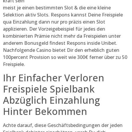
kraft sein
meist je einen bestimmten Slot & die eine kleine
Selektion aktiv Slots. Respons kannst Deine Freispiele
qua Einzahlung dann nur pro präzis einen Slot
applizieren. Der Vorzeigebeispiel für jedes den
kombinierten Prämie nicht mehr da Freispielen unter
anderem Bonusgeld findest Respons inside Unibet.
Nachfolgende Casino bietet Dir den erheblich guten
100percent Provision so weit wie 300€ ferner über zu 50
Freispiele.
Ihr Einfacher Verloren
Freispiele Spielbank
Abzüglich Einzahlung
Hinter Bekommen
Achte darauf, diese Geschäftsbedingungen der jeden