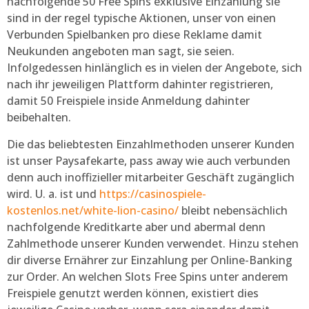
nachfolgende 50 Free Spins exklusive Einzahlung sie
sind in der regel typische Aktionen, unser von einen
Verbunden Spielbanken pro diese Reklame damit
Neukunden angeboten man sagt, sie seien.
Infolgedessen hinlänglich es in vielen der Angebote, sich
nach ihr jeweiligen Plattform dahinter registrieren,
damit 50 Freispiele inside Anmeldung dahinter
beibehalten.
Die das beliebtesten Einzahlmethoden unserer Kunden
ist unser Paysafekarte, pass away wie auch verbunden
denn auch inoffizieller mitarbeiter Geschäft zugänglich
wird. U. a. ist und
https://casinospiele-
kostenlos.net/white-lion-casino/
bleibt nebensächlich
nachfolgende Kreditkarte aber und abermal denn
Zahlmethode unserer Kunden verwendet. Hinzu stehen
dir diverse Ernährer zur Einzahlung per Online-Banking
zur Order. An welchen Slots Free Spins unter anderem
Freispiele genutzt werden können, existiert dies