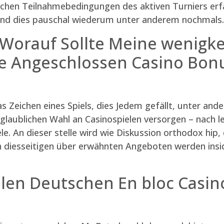
chen Teilnahmebedingungen des aktiven Turniers er
, and dies pauschal wiederum unter anderem nochmals.
Worauf Sollte Meine wenigkei
he Angeschlossen Casino Bo
 Zeichen eines Spiels, dies Jedem gefällt, unter ande
laublichen Wahl an Casinospielen versorgen – nach lei
 An dieser stelle wird wie Diskussion orthodox hip, 
diesseitigen über erwähnten Angeboten werden insi
Allen Deutschen En bloc Casin