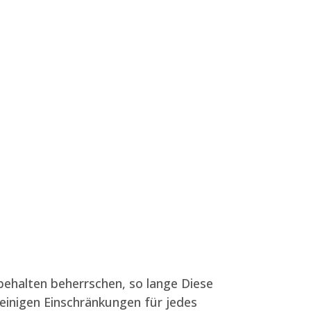
ibehalten beherrschen, so lange Diese
inigen Einschränkungen für jedes