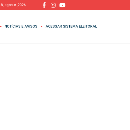
 8, agosto ,2026
NOTÍCIAS E AVISOS
ACESSAR SISTEMA ELEITORAL