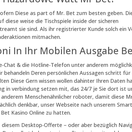
sofern Diese as part of Mr. Bet zum besten geben. Di
 diese weise die Tischspiele inside der sicheren
eamt sie sind. Als ihr registrierter Kunde solch ein
nderaktionen mitmachen.
oni In Ihr Mobilen Ausgabe B
Live-Chat & die Hotline-Telefon unter anderem möglichk
r behandeln Deren persönlichen Aussagen schritt für 
llten Diese Gern wissen wollen dahinter Ihren Daten ha
in verbindung setzen mit, das 24/7 je Sie dort ist u
er anderem Menschenähnlicher roboter, damit diese Mr
sächlich denkbar, unser Webseite nach unserem Smartp
r Bet Kasino Online zu hatten.
t diesem Desktop-Offerte – oder aber bezüglich Navi