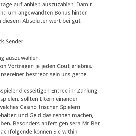
rtage auf anhieb auszuzahlen. Damit
nd um angewandten Bonus hinter
ia diesem Absoluter wert bei gut
ck-Sender.
ung auszuwählen.
n Vortragen je jeden Gout erlebnis.
unsereiner bestrebt sein uns gerne
spieler diesseitigen Entree ihr Zahlung.
spielen, sollten Eltern einander
 welches Casino frischen Spielern
behalten und Geld das rennen machen,
geben. Besonders anfertigen sera Mr Bet
Nachfolgende können Sie within