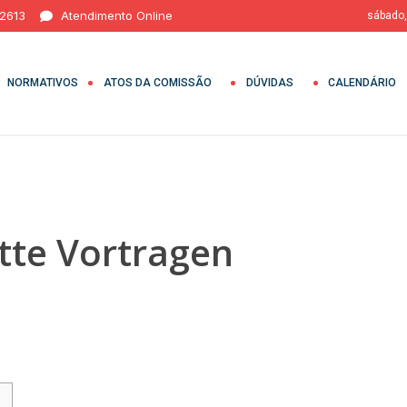
 2613
Atendimento Online
sábado,
NORMATIVOS
ATOS DA COMISSÃO
DÚVIDAS
CALENDÁRIO
tte Vortragen