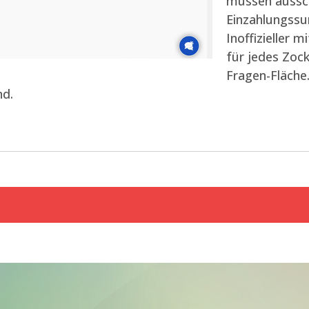
müssen aussch
Einzahlungssu
Inoffizieller 
für jedes Zock
Fragen-Fläche
nd.