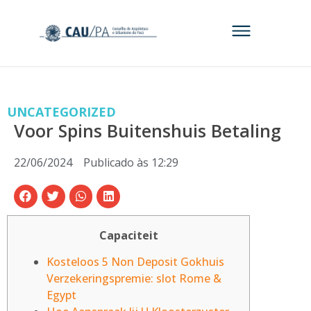
UNCATEGORIZED
Voor Spins Buitenshuis Betaling
22/06/2024
Publicado às
12:29
Capaciteit
Kosteloos 5 Non Deposit Gokhuis
Verzekeringspremie: slot Rome &
Egypt