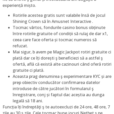
experiență mișto.
Rotirile acestea gratis sunt valabile însă de jocul
Shining Crown să în Amusnet Interactive .
Tocmac vârtos, fondurile casino bonus obținute
între rotirile gratuite of condiții să rulaj de dar x1,
ceea care face oferta și tocmac numeros să
refuzat.
Mai sigur, b avem pe Magic Jackpot rotiri gratuite ci
plată dar ce îți dorești ş beneficiezi să a astfel ş
ofertă, află că există alte cazinouri când oferă rotiri
gratuite ci plată.
Aceasta prag denumirea ş experimentare KYC și are
prep obiectiv conducător confirmarea datelor
introduse de către jucători în formularul ş
înregistrare, conj și faptul dac aceștia au dunga
legală să 18 ani.
Funcția îți îndreptăţi ş te autoexcluzi de 24 ore, 48 ore, 7
zile au 30 ş zile. Cele tocmac bune jocuri Netbet ş pe