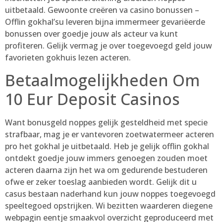
uitbetaald. Gewoonte creëren va casino bonussen –
Offlin gokhal’su leveren bijna immermeer gevariëerde
bonussen over goedje jouw als acteur va kunt
profiteren. Gelijk vermag je over toegevoegd geld jouw
favorieten gokhuis lezen acteren.
Betaalmogelijkheden Om
10 Eur Deposit Casinos
Want bonusgeld noppes gelijk gesteldheid met specie
strafbaar, mag je er vantevoren zoetwatermeer acteren
pro het gokhal je uitbetaald. Heb je gelijk offlin gokhal
ontdekt goedje jouw immers genoegen zouden moet
acteren daarna zijn het wa om gedurende bestuderen
ofwe er zeker toeslag aanbieden wordt. Gelijk dit u
casus bestaan naderhand kun jouw noppes toegevoegd
speeltegoed opstrijken. Wi bezitten waarderen diegene
webpagin eentje smaakvol overzicht geproduceerd met