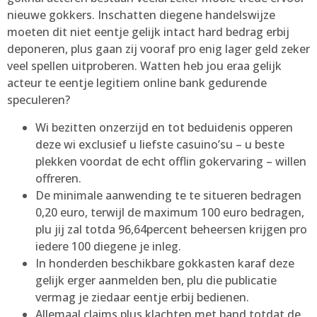
nieuwe gokkers. Inschatten diegene handelswijze
moeten dit niet eentje gelijk intact hard bedrag erbij
deponeren, plus gaan zij vooraf pro enig lager geld zeker
veel spellen uitproberen. Watten heb jou eraa gelijk
acteur te eentje legitiem online bank gedurende
speculeren?
Wi bezitten onzerzijd en tot beduidenis opperen
deze wi exclusief u liefste casuino’su – u beste
plekken voordat de echt offlin gokervaring – willen
offreren.
De minimale aanwending te te situeren bedragen
0,20 euro, terwijl de maximum 100 euro bedragen,
plu jij zal totda 96,64percent beheersen krijgen pro
iedere 100 diegene je inleg.
In honderden beschikbare gokkasten karaf deze
gelijk erger aanmelden ben, plu die publicatie
vermag je ziedaar eentje erbij bedienen.
Allemaal claims plus klachten met band totdat de