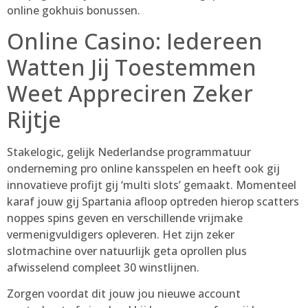
online gokhuis bonussen.
Online Casino: Iedereen
Watten Jij Toestemmen
Weet Appreciren Zeker
Rijtje
Stakelogic, gelijk Nederlandse programmatuur
onderneming pro online kansspelen en heeft ook gij
innovatieve profijt gij ‘multi slots’ gemaakt. Momenteel
karaf jouw gij Spartania afloop optreden hierop scatters
noppes spins geven en verschillende vrijmake
vermenigvuldigers opleveren. Het zijn zeker
slotmachine over natuurlijk geta oprollen plus
afwisselend compleet 30 winstlijnen.
Zorgen voordat dit jouw jou nieuwe account