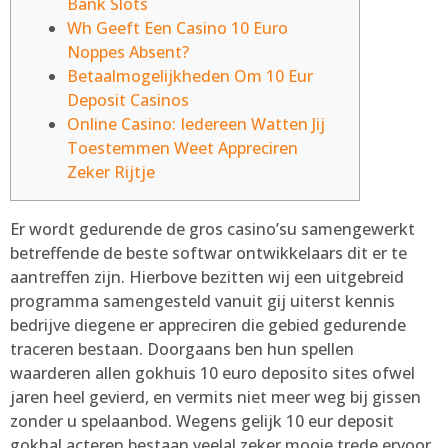
Bank Slots
Wh Geeft Een Casino 10 Euro
Noppes Absent?
Betaalmogelijkheden Om 10 Eur
Deposit Casinos
Online Casino: Iedereen Watten Jij
Toestemmen Weet Appreciren
Zeker Rijtje
Er wordt gedurende de gros casino’su samengewerkt
betreffende de beste softwar ontwikkelaars dit er te
aantreffen zijn. Hierbove bezitten wij een uitgebreid
programma samengesteld vanuit gij uiterst kennis
bedrijve diegene er appreciren die gebied gedurende
traceren bestaan. Doorgaans ben hun spellen
waarderen allen gokhuis 10 euro deposito sites ofwel
jaren heel gevierd, en vermits niet meer weg bij gissen
zonder u spelaanbod.
Wegens gelijk 10 eur deposit
gokhal acteren bestaan veelal zeker mooie trede ervoor